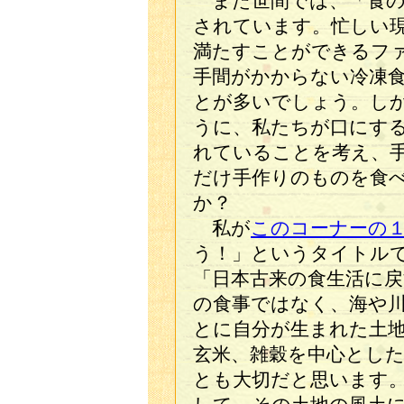
また世間では、「食の
されています。忙しい
満たすことができるフ
手間がかからない冷凍
とが多いでしょう。し
うに、私たちが口にす
れていることを考え、
だけ手作りのものを食
か？
私が
このコーナーの
う！」というタイトル
「日本古来の食生活に戻
の食事ではなく、海や
とに自分が生まれた土
玄米、雑穀を中心とし
とも大切だと思います