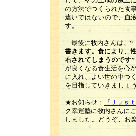
して、その土地の風土
の方法でつくられた食
違いではないので、血
す。
最後に牧内さんは、
書きます。食により、
右されてしまうのです”
が良くなる食生活を心
に入れ、よい世の中つ
を目指していきましょ
★お知らせ：
『Ｊｕｓｔ
ク幸運塾に牧内さんに
しました。どうぞ、お楽