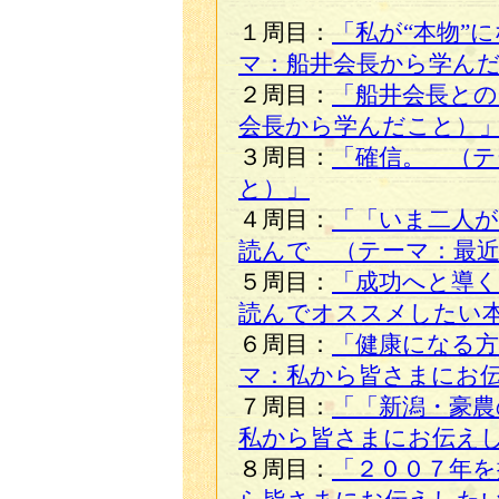
１周目：
「私が“本物”
マ：船井会長から学ん
２周目：
「船井会長との
会長から学んだこと）
３周目：
「確信。 （テ
と）」
４周目：
「「いま二人
読んで （テーマ：最
５周目：
「成功へと導く
読んでオススメしたい
６周目：
「健康になる方
マ：私から皆さまにお
７周目：
「「新潟・豪農
私から皆さまにお伝え
８周目：
「２００７年を