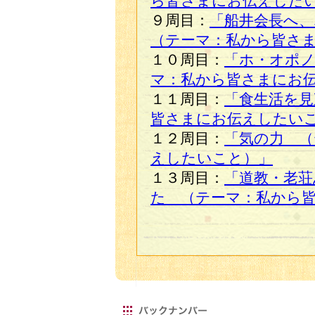
ら皆さまにお伝えした
９周目：
「船井会長へ、
（テーマ：私から皆さ
１０周目：
「ホ・オポ
マ：私から皆さまにお
１１周目：
「食生活を見
皆さまにお伝えしたい
１２周目：
「気の力 （
えしたいこと）」
１３周目：
「道教・老荘
た （テーマ：私から