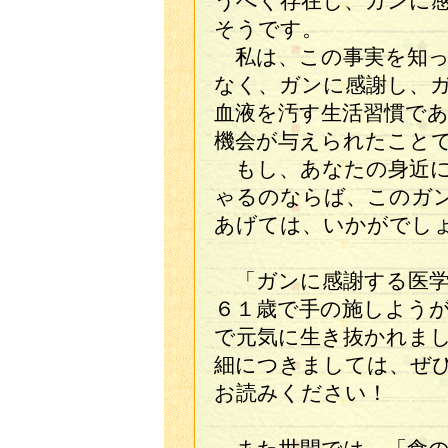
うべく存在し、ガンに
そうです。
私は、この事実を知っ
なく、ガンに感謝し、
血液を汚す生活習慣で
機会が与えられたこと
もし、あなたの身近に
ゃるのならば、このガ
あげては、いかがでし
「ガンに感謝する医学
６１歳で手の施しよう
で元気に生き抜かれま
細につきましては、ぜ
お読みください！