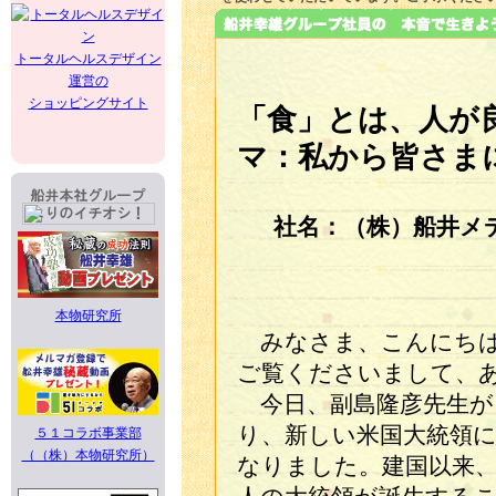
トータルヘルスデザイン
運営の
ショッピングサイト
「食」とは、人が
マ：私から皆さま
社名：（株）船井メ
本物研究所
みなさま、こんにちは。
ご覧くださいまして、
今日、副島隆彦先生が
り、新しい米国大統領
５１コラボ事業部
（（株）本物研究所）
なりました。建国以来