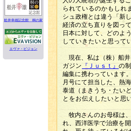
人の大統領が誕生する
られているのかもしれ
シュ政権とは違う「新
舩井幸雄記念館 桐の家
経済の立ち直りを図っ
日本に対して、どのよ
していきたいと思って
エヴァ・ビジョン
現在、私は（株）船井
ガジン
『Ｊｕｓｔ』
の
編集に携わっています
月号にて担当した、熱
泰道（まきうち・たい
とをお伝えしたいと思
牧内さんのお母様は、
れ、西洋医学で治療を