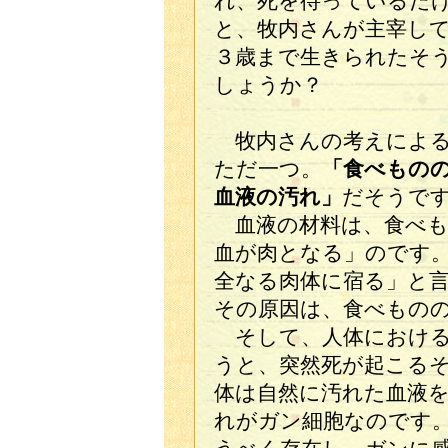
れ、死を待っているだ
と、牧内さんが主宰し
３歳まで生きられたそ
しょうか？
牧内さんの考えによる
ただ一つ。
「食べもの
血液の汚れ」
だそうで
血液の材料は、食べも
血が肉となる」のです
全なる肉体に宿る」と
その原因は、食べもの
そして、人体における
うと、突然死が起こる
体は自然に汚れた血液
れがガン細胞なのです