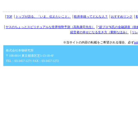
│
TOP
│
トップが語る、「いま、伝えたいこと」
│
舩井幸雄ってどんな人？
│
おすすめリンク
│
│
ヤスのちょっとスピリチュアルな世界情勢予測（高島康司先生）
│
“超プロ”K氏の金融講座（朝
経営者の幸せになる生き方（乗附なほみ）
│
リレ
※当サイトの内容の転載をご希望される場合、必ず
in
株式会社本物研究所
〒108-0014 東京都港区芝5-13-18-4F
TEL：03-3457-1271 FAX：03-3457-1272