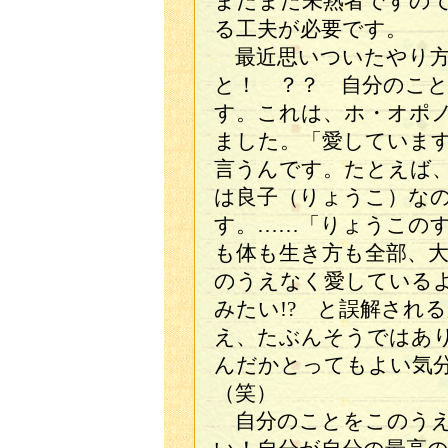
まだまだ未熟者ですの
る工夫が必要です。
最近思いついたやり方
と！ ？？ 自分のこ
す。これは、ホ・オポ
ました。「愛していま
言うんです。たとえば
は良子（りょうこ）な
す。……「りょうこの
も体も生き方も全部、
のうえなく愛している
みたい!? と誤解され
え、たぶんそうではあ
んだかとってもよい気
（笑）
自分のことをこのうえ