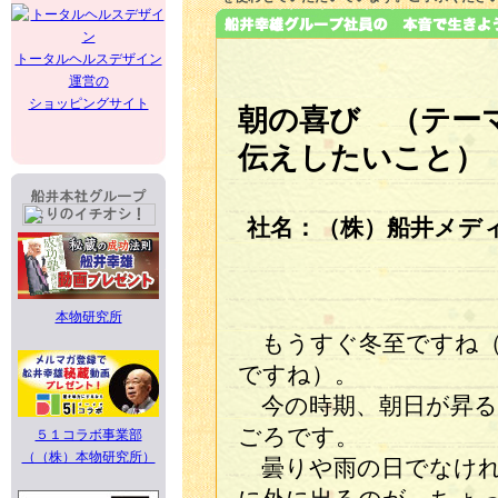
トータルヘルスデザイン
運営の
ショッピングサイト
朝の喜び （テー
伝えしたいこと）
社名：（株）船井メデ
本物研究所
もうすぐ冬至ですね（
ですね）。
今の時期、朝日が昇る
ごろです。
５１コラボ事業部
（（株）本物研究所）
曇りや雨の日でなけれ