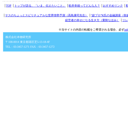
│
TOP
│
トップが語る、「いま、伝えたいこと」
│
舩井幸雄ってどんな人？
│
おすすめリンク
│
│
ヤスのちょっとスピリチュアルな世界情勢予測（高島康司先生）
│
“超プロ”K氏の金融講座（朝
経営者の幸せになる生き方（乗附なほみ）
│
リレ
※当サイトの内容の転載をご希望される場合、必ず
in
株式会社本物研究所
〒108-0014 東京都港区芝5-13-18-4F
TEL：03-3457-1271 FAX：03-3457-1272