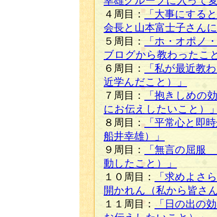
幸雄グループに入って
４周目：
「大事にする
会長と山本富士子さん
５周目：
「ホ・オポノ
ブログから教わったこ
６周目：
「私が最近教
近学んだこと）」
７周目：
「抱きしめの
にお伝えしたいこと）
８周目：
「平常心と即時
船井幸雄）」
９周目：
「無言の屈服 
動したこと）」
１０周目：
「求めよさ
開かれん（私から皆さ
１１周目：
「日の出の効