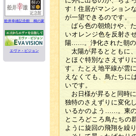
に外に出るのが、ちょ
す！住居がマンション
が一望できるのです。
舩井幸雄記念館 桐の家
ばら色の朝焼けや、た
いオレンジ色を反射さ
陽……。浄化された朝
太陽が昇るとともに、
エヴァ・ビジョン
とほぐ特別なさえずり
す。たとえ地平線が雲
えなくても、鳥たちに
いです。
お日様が昇ると同時に
独特のさえずりに変化
いるかのよう……。東
ところどころ鳥たちの
ように旋回の飛翔を繰