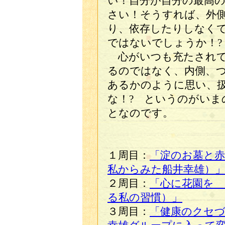
い！自分が自分の最高
さい！そうすれば、外
り、依存したりしなく
ではないでしょうか！
心がいつも充たされて
るのではなく、内側、
あるかのように思い、
な！? というのがいま
となのです。
１周目：
「淀のお墓と
私からみた船井幸雄）
２周目：
「心に花園を
る私の習慣）」
３周目：
「健康のクセ