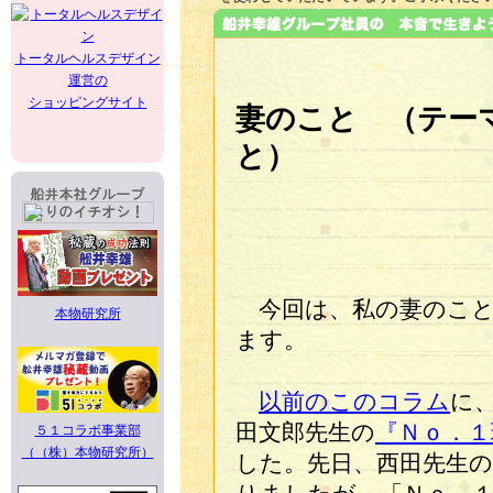
トータルヘルスデザイン
運営の
ショッピングサイト
妻のこと （テー
と）
今回は、私の妻のこと
本物研究所
ます。
以前のこのコラム
に
田文郎先生の
『Ｎｏ．１
５１コラボ事業部
（（株）本物研究所）
した。先日、西田先生