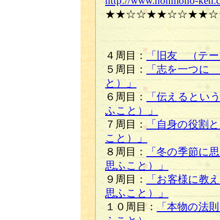
http://www.honmono-ken.
★★☆☆★★☆☆★★☆
４周目：
「旧友 （テー
５周目：
「志を一つに 
と）」
６周目：
「伝えるとい
ふこと）」
７周目：
「自身の役割と
こと）」
８周目：
「冬の季節に思
思ふこと）」
９周目：
「お客様に教
思ふこと）」
１０周目：
「本物の法則