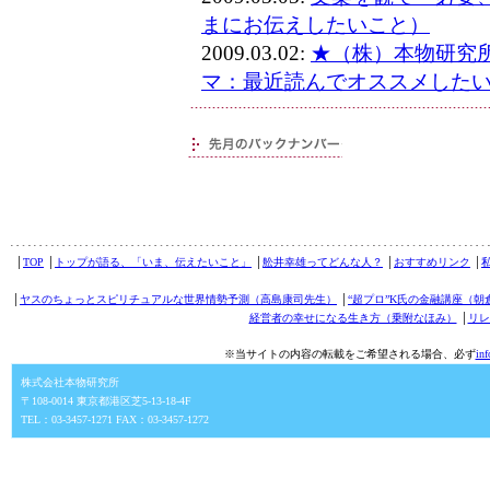
まにお伝えしたいこと）
2009.03.02:
★（株）本物研究
マ：最近読んでオススメした
│
TOP
│
トップが語る、「いま、伝えたいこと」
│
舩井幸雄ってどんな人？
│
おすすめリンク
│
│
ヤスのちょっとスピリチュアルな世界情勢予測（高島康司先生）
│
“超プロ”K氏の金融講座（朝
経営者の幸せになる生き方（乗附なほみ）
│
リレ
※当サイトの内容の転載をご希望される場合、必ず
in
株式会社本物研究所
〒108-0014 東京都港区芝5-13-18-4F
TEL：03-3457-1271 FAX：03-3457-1272