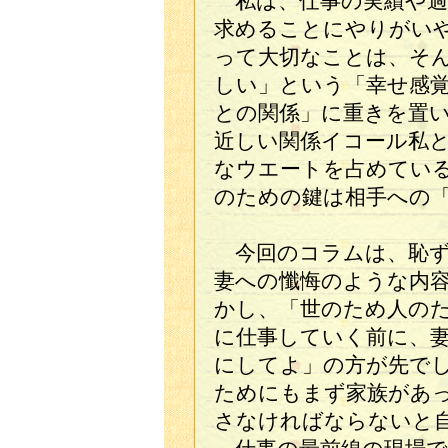
私は、仕事の実績や過
求めることにやりがい
って大切なことは、そ
しい」という「幸せ感
との関係」に重きを置
近しい関係イコール私
なウエートを占めてい
のための鍵は相手への
今回のコラムは、恥ず
妻への懺悔のような内
かし、「世のため人の
に仕事していく前に、
にしてよ」の方が先で
ためにもまず家族があ
さなければならないと