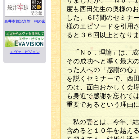
りましたが、「Ｎｏ．
度も西田先生の奥様の
した。６時間のセミナ
舩井幸雄記念館 桐の家
様のエピソードを引用
ると３６回以上となり
「Ｎｏ．理論」は、成
エヴァ・ビジョン
その成功へと導く最大
った人への「感謝の心
を説くセミナーで、西
のは、面白おかしく会
も身近で感謝を忘れて
重要であるという理由
私の妻とは、今年、結
含めると１０年を越え