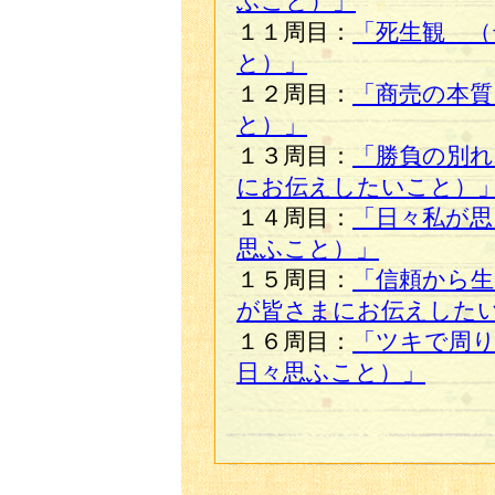
ふこと）」
１１周目：
「死生観 （
と）」
１２周目：
「商売の本質
と）」
１３周目：
「勝負の別れ
にお伝えしたいこと）
１４周目：
「日々私が思
思ふこと）」
１５周目：
「信頼から生
が皆さまにお伝えした
１６周目：
「ツキで周
日々思ふこと）」