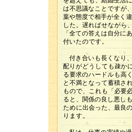
を超えても、結婚生活
は不思議なことですが
葉や態度で相手が全く
した。遅ればせながら
「全ての答えは自分に
付いたのです。
付き合いも長くなり、
配りがどうしても疎か
る要求のハードルも高
と不満となって蓄積さ
もので、これも「必要
ると、関係の良し悪し
ために出会った、最良
ります。