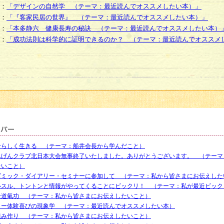
：
「デザインの自然学 （テーマ：最近読んでオススメしたい本）」
：
「『客家民居の世界』 （テーマ：最近読んでオススメしたい本）」
：
「本多静六 健康長寿の秘訣 （テーマ：最近読んでオススメしたい本）
：
「成功法則は科学的に証明できるのか？ （テーマ：最近読んでオススメ
分らしく生きる （テーマ：船井会長から学んだこと）
んげんクラブ北日本大会無事終了いたしました。ありがとうございます。 （テーマ
たいこと）
ズミック・ダイアリー・セミナーに参加して （テーマ：私から皆さまにお伝えした
ルスル、トントンと情報がやってくることにビックリ！ （テーマ：私が最近ビック
士道氣功 （テーマ：私から皆さまにお伝えしたいこと）
ロー体験喜びの現象学 （テーマ：最近読んでオススメしたい本）
組み作り （テーマ：私から皆さまにお伝えしたいこと）