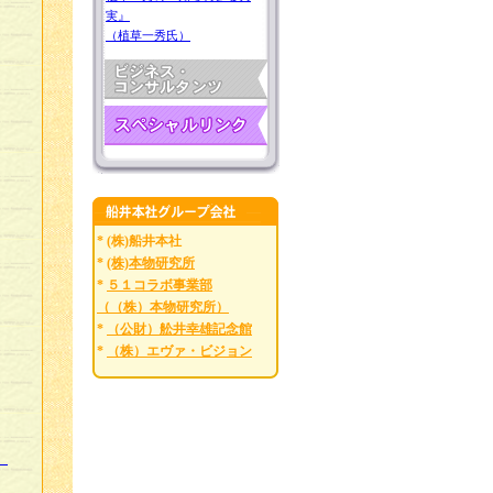
実』
（植草一秀氏）
* (株)船井本社
*
(株)本物研究所
*
５１コラボ事業部
（（株）本物研究所）
*
（公財）舩井幸雄記念館
*
（株）エヴァ・ビジョン
」