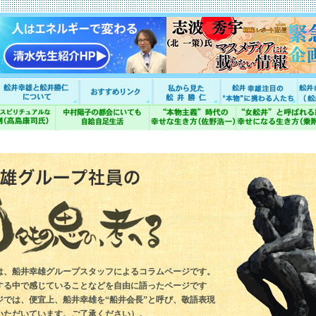
は、船井幸雄グループスタッフによるコラムページです。
する中で感じていることなどを自由に語ったページです
ジでは、便宜上、船井幸雄を“船井会長”と呼び、敬語表現
いただいています。ご了承ください）。