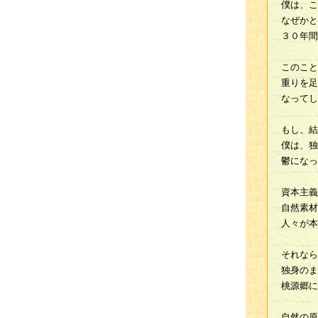
僕は、こ
なぜかと
３０年間
このこと
重りを足
なってし
もし、結
僕は、独
鬱になっ
資本主義
自然素材
人々が本
それなら
独身のま
桃源郷に
自然の原