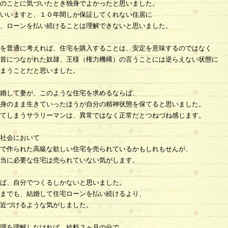
のことに気づいたとき独身でよかったと思いました。
いいますと、１０年間しか保証してくれない住居に
、ローンを払い続けることは理解できないと思いました。
を普通に考えれば、住宅を購入することは、安定を意味するのではなく
首につながれた奴隷、王様（権力機構）の言うことには逆らえない状態に
まうことだと思いました。
婚して妻が、このような住宅を求めるならば、
身のまま生きていったほうが自分の精神状態を保てると思いました。
てしまうサラリーマンは、異常ではなく正常だとつねづね感じます。
社会において
で作られた高級な欲しい住宅を売られているかもしれもせんが、
当に必要な住宅は売られていない気がします。
ば、自分でつくるしかないと思いました。
までも、結婚して住宅ローンを払い続けるより、
近づけるような気がしました。
理を理解しなければ、給料２ヶ月の分で、