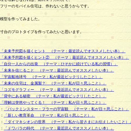
フリーのモバイル住宅は、作れないと思うからです。
模型を作ってみました。
寸台のプロトタイプを作ってみたいと思います。
「未来予想図を描くヒント （テーマ：最近読んでオススメしたい本）」
「未来予想図を描くヒント② （テーマ：最近読んでオススメしたい本）」
「自分一人からの出発 （テーマ：ひそかに続けている私の習慣）」
「未来を信じること （テーマ：最近読んでオススメしたい本）」
「宇宙船地球号 （テーマ：私が最近ビックリしたこと）」
「未来の住宅は、金属製？ （テーマ：私が日々思ふこと）」
「コズモグラフィー （テーマ：最近読んでオススメしたい本）」
「背中にある秘密 （テーマ：私が最近ビックリしたこと）」
「理解は突然やってくる！ （テーマ：私が日々思ふこと）」
：
「バックミンスター・フラーの宇宙観 （テーマ：私が日々思ふこと）」
：
「新しい教育革命 （テーマ：私が日々思ふこと）」
：
「ダイマキシオンの世界 （テーマ：私から皆さまにお伝えしたいこと）
：
「ドワパラの時代 （テーマ：最近読んでオススメしたい本）」