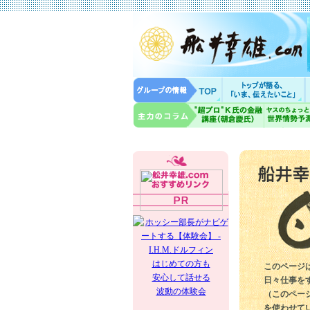
はじめての方も
このページ
安心して話せる
日々仕事を
波動の体験会
（このペー
を使わせて