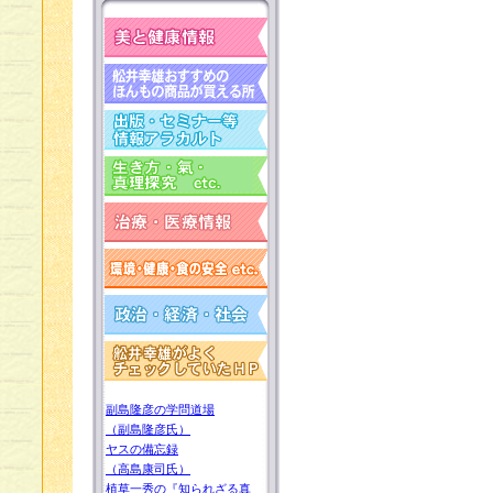
副島隆彦の学問道場
（副島隆彦氏）
ヤスの備忘録
（高島康司氏）
植草一秀の『知られざる真