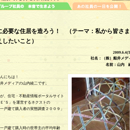
に必要な住居を造ろう！ （テーマ：私から皆さま
えしたいこと）
2009.6.4(
社名：（株）船井メデ
名前：山内 
んにちは！
井メディアの山内綾二です。
が、住宅・不動産情報ポータルサイト
Ｅ’Ｓ」を運営するネクストの
一戸建て購入者の実態調査２００９」
一戸建て購入時の世帯主の平均年齢