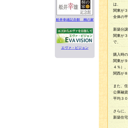
は、
関東が３
全体の平
舩井幸雄記念館 桐の家
新築分譲
関東が３
で、
エヴァ・ビジョン
購入時の
関東が９
４％）、
関西が８
また、住
公庫融資
平均３０
さらに、
新築住宅