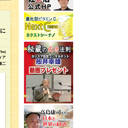
に
Thu)
ィア
綾二