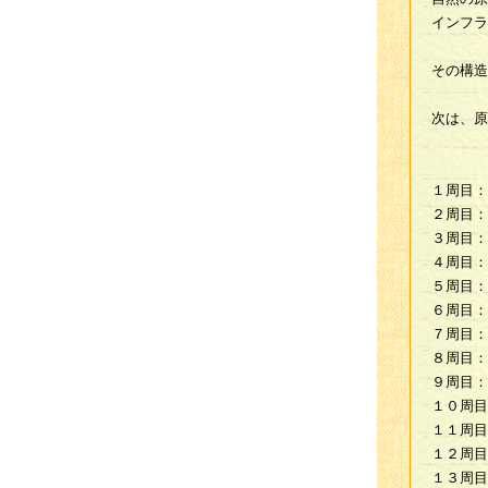
インフラ
その構造
次は、原
１周目：
２周目：
３周目：
４周目：
５周目：
６周目：
７周目：
８周目：
９周目：
１０周目
１１周目
１２周目
１３周目