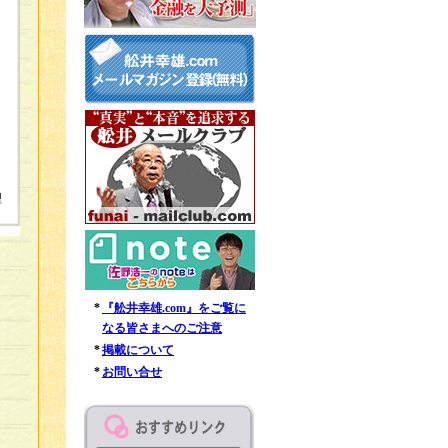
型
*
『舩井幸雄.com』をご覧に
なる皆さまへのご注意
*
掲載について
*
お問い合せ