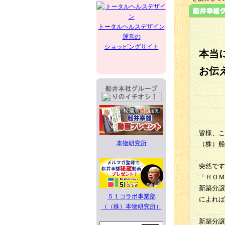
トータルヘルスデザイン
運営の
ショッピングサイト
本当
お伝
皆様、こ
本物研究所
（株）船
突然です
「ＨＯＭ
新築分譲
５１コラボ事業部
によれば
（（株）本物研究所）
新築分譲