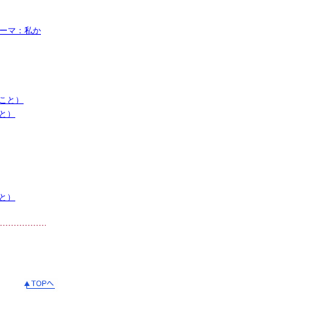
テーマ：私か
こと）
と）
と）