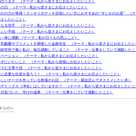
明のうまさ （テーマ：私から皆さまにお伝えしたいこと）
当の日 （テーマ：私から皆さまにお伝えしたいこと）
いかの力が発揮！スッキリボディを目指したい方におすすめの “すいかのお茶” （
伝えしたいこと）
になる切手 （テーマ：私から皆さまにお伝えしたいこと）
れしい手紙 （テーマ：私から皆さまにお伝えしたいこと）
馬一体に感動 (テーマ：私が日々もの思ふこと)
Ｓ乳酸菌サプリメントを開発した金鋒先生 （テーマ：私から皆さまにお伝えしたい
物研究所で働く私が、毎日感動していること （テーマ：仕事をしていて感動したこ
ノベーション （テーマ：私から皆さまにお伝えしたいこと）
れずにいたいこと （テーマ：私から皆様にお伝えしたいこと）
育て仁王尊十訓 （テーマ：私から皆さまにお伝えしたいこと）
当に必要な住居を造ろう！ （テーマ：私から皆さまにお伝えしたいこと）
いしいチーズを作っている牧場のお話 （テーマ：最近読んでオススメしたい本）
のデトックス（浄化）はしていますか？ （テーマ：私から皆さまにお伝えしたいこ
る日気づいた、学びの成果 （テーマ：仕事をしていて感動したこと）