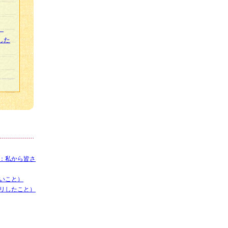
」
した
：私から皆さ
いこと）
リしたこと）