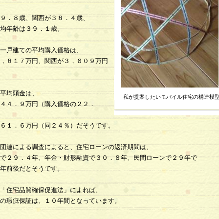
９．８歳、関西が３８．４歳、
均年齢は３９．１歳。
一戸建ての平均購入価格は、
，８１７万円、関西が３，６０９万円
平均頭金は、
私が提案したいモバイル住宅の構造模
４４．９万円（購入価格の２２．
６１．６万円（同２４％）だそうです。
団連による調査によると、住宅ローンの返済期間は、
で２９．４年、年金・財形融資で３０．８年、民間ローンで２９年で
年前後だとそうです。
「住宅品質確保促進法」によれば、
の瑕疵保証は、１０年間となっています。