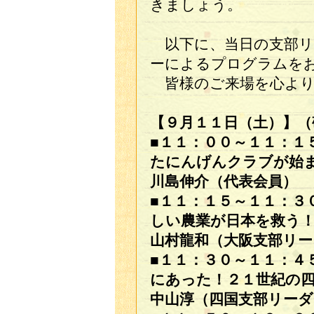
きましょう。
以下に、当日の支部リ
ーによるプログラムを
皆様のご来場を心より
【９月１１日（土）】（
■１１：００～１１：１
たにんげんクラブが始
川島伸介（代表会員）
■１１：１５～１１：３
しい農業が日本を救う
山村龍和（大阪支部リー
■１１：３０～１１：４
にあった！２１世紀の
中山淳（四国支部リーダ