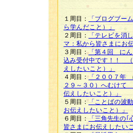
１周目：
「ブログブー
ら学んだこと）」
２周目：
「テレビを消
マ：私から皆さまにお
３周目：
「第４回 に
込み受付中です！！ 
えしたいこと）」
４周目：
「２００７年 
２９～３０）へむけて
伝えしたいこと）」
５周目：
「ことばの波
お伝えしたいこと）」
６周目：
「三角先生の｢
皆さまにお伝えしたい