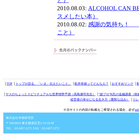
と）
2010.08.03:
ALCOHOL CAN
スメしたい本）
2010.08.02:
感謝の気持ち！ 
こと）
│
TOP
│
トップが語る、「いま、伝えたいこと」
│
舩井幸雄ってどんな人？
│
おすすめリンク
│
│
ヤスのちょっとスピリチュアルな世界情勢予測（高島康司先生）
│
“超プロ”K氏の金融講座（朝
経営者の幸せになる生き方（乗附なほみ）
│
リレ
※当サイトの内容の転載をご希望される場合、必ず
in
株式会社本物研究所
〒108-0014 東京都港区芝5-13-18-4F
TEL：03-3457-1271 FAX：03-3457-1272