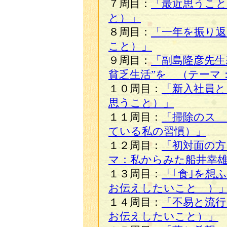
７周目：
「最近思うこと
と）」
８周目：
「一年を振り返
こと）」
９周目：
「副島隆彦先生
貧乏生活”を （テーマ
１０周目：
「新入社員と
思うこと）」
１１周目：
「掃除のス
ている私の習慣）」
１２周目：
「初対面の方
マ：私からみた船井幸
１３周目：
「｢食｣を想
お伝えしたいこと ）
１４周目：
「不易と流行
お伝えしたいこと）」