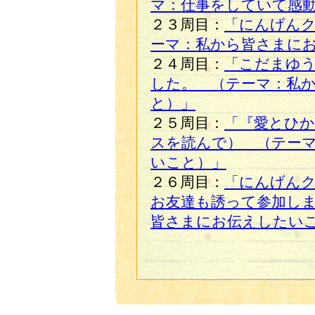
マ：仕事をしていて感
２３周目：
「にんげん
ーマ：私から皆さまに
２４周目：
「こだまゆ
した。 （テーマ：私
と）」
２５周目：
「『愛とひ
スを読んで） （テー
いこと）」
２６周目：
「にんげん
お友達も誘って参加し
皆さまにお伝えしたい