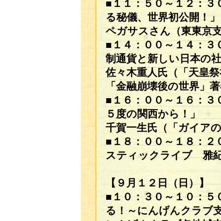
■１１：５０～１２：３
る秘儀、世界初公開！」
ペガサスさん（東東京
■１４：００～１４：３
制通貨と新しい日本の
佐々木重人氏（「天皇祭
「金融崩壊後の世界」著
■１６：００～１６：３
５度の関西から！」
千賀一生氏（「ガイアの
■１８：００～１８：２
スティックライブ 雅
【９月１２日（日）】
■１０：３０～１０：５
る！～にんげんクラブ