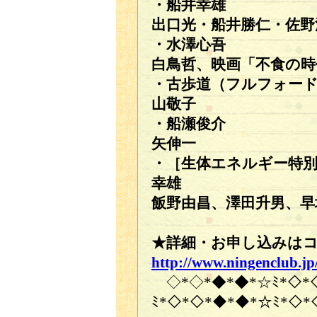
・船井
出口光・船井勝仁・佐野
・水澤
白鳥哲、映画「不食の時
・古歩道（フルフォ
山敬子
・船瀬
矢伸一
・［生体エネルギ
幸雄
飯野由昌、澤田升男、
★詳細・お申し込みは
http://www.ningenclub.jp/
◇*◇*◆*◆*☆ﾐ*◇*◇
ﾐ*◇*◇*◆*◆*☆ﾐ*◇*