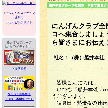
トータルヘルスデザイン
運営の
ショッピングサイト
にんげんクラブ全
コへ集合しましょ
ら皆さまにお伝え
社名：（株）船井本社
本物研究所
皆様こんにちは。
いつも『船井幸雄．c
５１コラボ事業部
うございます。
（（株）本物研究所）
猛暑日・熱帯夜の連続