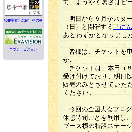
て、ようやく暑さはピ
明日から９月がスター
舩井幸雄記念館 桐の家
（日）と開催する
「に
あとわずかとなりまし
エヴァ・ビジョン
皆様は、チケットを申
か。
チケットは、本日（８
受け付けており、明日
販売のみとさせていた
ください。
今回の全国大会プログ
休憩時間ごとを利用し
ブース横の特設ステー