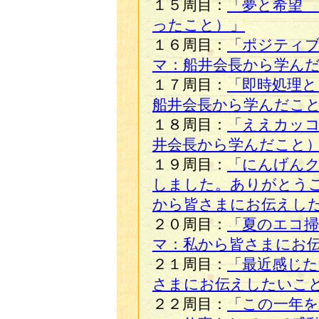
１５周目：
「夢と希望 
ったこと）」
１６周目：
「ポジティ
マ：船井会長から学ん
１７周目：
「即時処理と
船井会長から学んだこ
１８周目：
「ええカッ
井会長から学んだこと
１９周目：
「にんげんク
しました。ありがとう
から皆さまにお伝えし
２０周目：
「夏のエコ掃
マ：私から皆さまにお
２１周目：
「最近感じた
さまにお伝えしたいこ
２２周目：
「この一年を