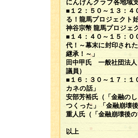
にんげんクラブ各地域
■１２：５０～１３：４
る！龍馬プロジェクト
神谷宗幣 龍馬プロジェ
■１４：４０～１５：０
代！～幕末に封印され
継承！～」
田中甲氏 一般社団法人
議員）
■１６：３０～１７：１
カネの話」
安部芳裕氏（「金融の
つくった」「金融崩壊後
重人氏（「金融崩壊後
以上