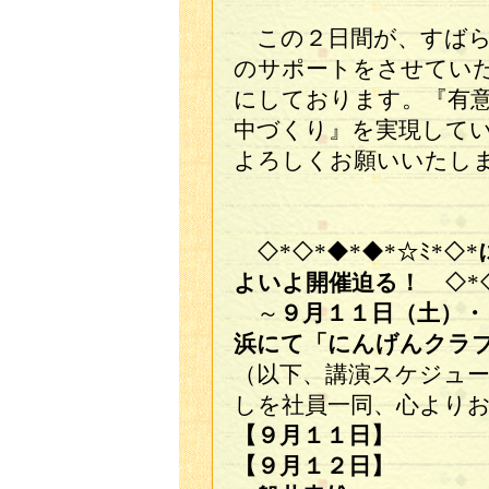
この２日間が、すばら
のサポートをさせてい
にしております。『有
中づくり』を実現して
よろしくお願いいたし
◇*◇*◆*◆*☆ﾐ*◇*
よいよ開催迫る！
◇*
～
９月１１日（土）・
浜にて「にんげんクラ
（以下、講演スケジュ
しを社員一同、心より
【９月
【９月１２日】