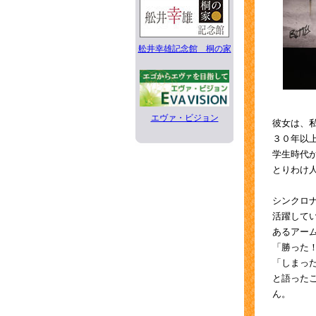
舩井幸雄記念館 桐の家
エヴァ・ビジョン
彼女は、
３０年以
学生時代
とりわけ
シンクロ
活躍して
あるアー
「勝った
「しまっ
と語った
ん。