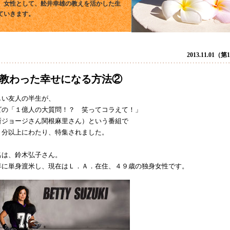
、女性として、舩井幸雄の教えを活かした生
ていきます。
2013.11.01（
教わった幸せになる方法②
しい友人の半生が、
ビの「１億人の大質問！？ 笑ってコラえて！」
所ジョージさん関根麻里さん）という番組で
０分以上にわたり、特集されました。
名は、鈴木弘子さん。
年に単身渡米し、現在はＬ．Ａ．在住、４９歳の独身女性です。