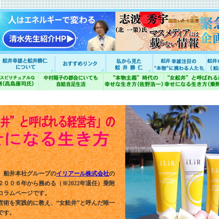
、船井本社グループの
イリアール株式会社
の
２００６年から務める（※2022年退任）乗附
コラムページです。
営術を実践的に教え、“女舩井”と呼んだ唯一
です。