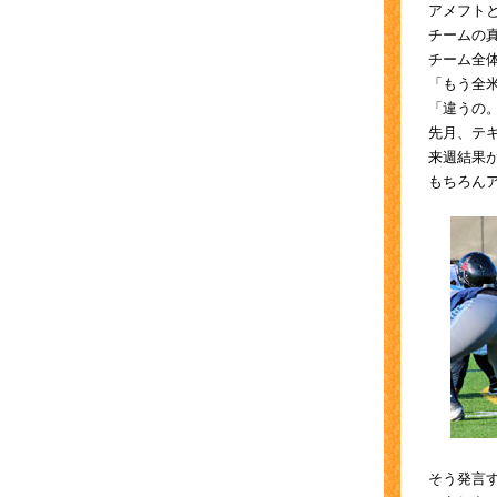
アメフト
チームの
チーム全
「もう全
「違うの
先月、テ
来週結果
もちろん
そう発言