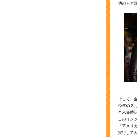
他の人と
そして、
今年の２
全米優勝
このリン
「アメリ
実行して