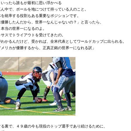
といったら誰もが最初に思い浮かべる
真ん中で、ボールを地につけて持っている人のこと。
体を統率する役割もある重要なポジションです。
米優勝したんだから、世界一なんじゃないの？」と言ったら、
。本当の世界一になるのよ。
キサスでトライアウトを受けてきたの。
がわかるんだけど、受かれば、全米代表としてワールドカップに出られる。
アメリカが優勝するから、正真正銘の世界一になれる訳」
する裏で、４９歳の今も現役のトップ選手であり続けるために、