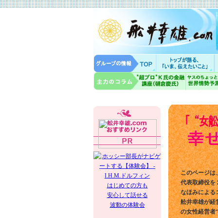
このページは
代表取締役を
はじめての方も
なほみによる
安心して話せる
舩井幸雄が経
波動の体験会
の女性経営者