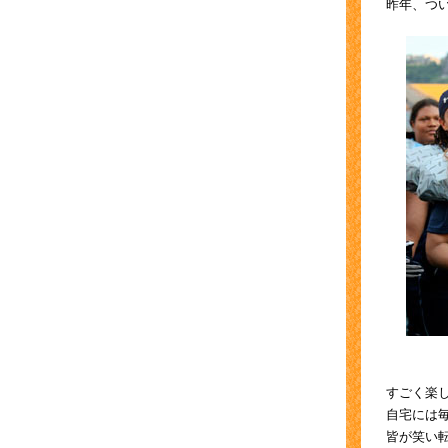
昨年、つ
すごく楽
自宅には
皆が笑い