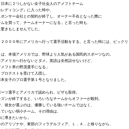
、日本に２つしかない女子社会人のアメフトチーム
命レディコング』に入った時や、
スポンサー会社との契約が終了し、オーナー不在となった際に
ームを買って、チームオーナーになる」と言った時も、
に驚きもしませんでした。
、２０００年にアメリカへ行って選手活動をする、と言った時には、ビックリ
トは、本場アメリカでは、野球より人気がある国民的スポーツなの。
はアメリカへ行かないとダメ。英語は全然話せないけど、
アメフト界の野茂選手になる」
、プロテストを受けて入団し、
日本女子のプロ選手第１号となりました。
ポーツ選手とアメリカで認められ、ビザも取得。
ーズンが終了すると、いろいろなチームからオファーが殺到。
で、彼女が選ぶのは、優勝している強いチームではなく、
していない弱小チーム。その理由は、
勝に導きたいから」
暑のアリゾナや、東部のフィラデルフィア、Ｌ．Ａ．と移りながら、