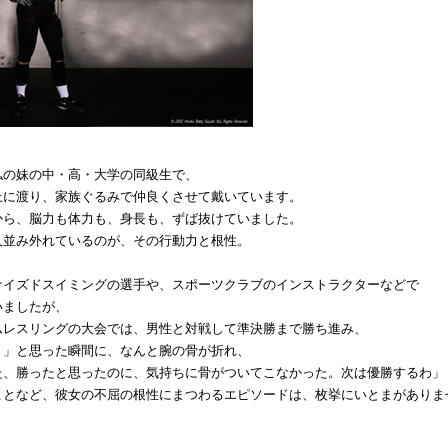
私の妹の中・高・大学の同級生で、
上に渡り、家族ぐるみで仲良くさせて戴いています。
から、脳力も体力も、身長も、ずば抜けていました。
人並み外れているのが、その行動力と根性。
ナイズドスイミングの選手や、スポーツクラブのインストラクターなどで
いましたが、
ムレスリングの大会では、男性と対戦して準決勝まで勝ち進み、
！」と思った瞬間に、なんと腕の骨が折れ、
た、勝ったと思ったのに、気持ちに骨がついてこなかった。次は優勝するわ」
ことなど、彼女の不屈の根性にまつわるエピソードは、枚挙にいとまがありま