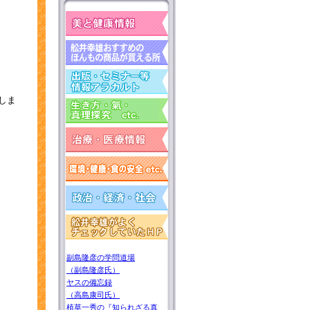
しま
副島隆彦の学問道場
（副島隆彦氏）
ヤスの備忘録
（高島康司氏）
植草一秀の『知られざる真