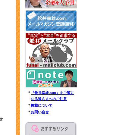
*
『舩井幸雄.com』をご覧に
なる皆さまへのご注意
*
掲載について
*
お問い合せ
せ