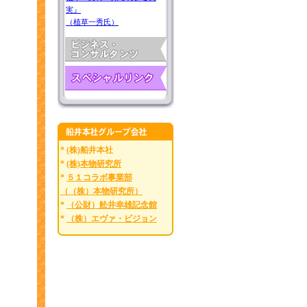
実』
（植草一秀氏）
* (株)船井本社
*
(株)本物研究所
*
５１コラボ事業部
（（株）本物研究所）
*
（公財）舩井幸雄記念館
*
（株）エヴァ・ビジョン