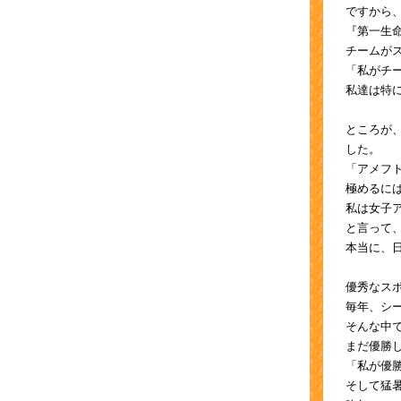
ですから
『第一生
チームが
「私がチ
私達は特
ところが
した。
「アメフ
極めるに
私は女子
と言って
本当に、
優秀なス
毎年、シ
そんな中
まだ優勝
「私が優
そして猛