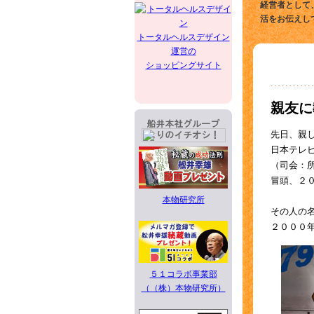
経営者として
活をお伝えし
トータルヘルスデザイン
運営の
ショッピングサイト
親友に
先日、親
日本テレ
（司会：
冒頭、２
本物研究所
その人の
２０００
５１コラボ事業部
（（株）本物研究所）