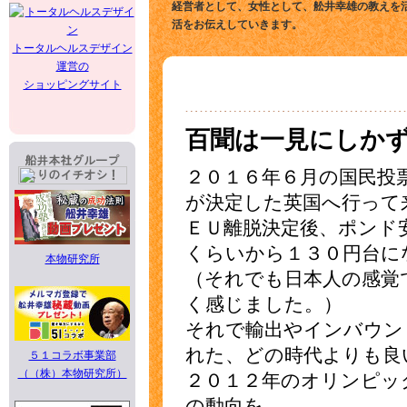
経営者として、女性として、舩井幸雄の教えを
活をお伝えしていきます。
トータルヘルスデザイン
運営の
ショッピングサイト
百聞は一見にしかず
２０１６年６月の国民投
が決定した英国へ行って
ＥＵ離脱決定後、ポンド
くらいから１３０円台に
本物研究所
（それでも日本人の感覚
く感じました。）
それで輸出やインバウン
れた、どの時代よりも良
５１コラボ事業部
（（株）本物研究所）
２０１２年のオリンピッ
の動向を、