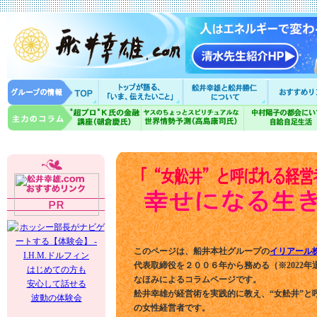
このページは、船井本社グループの
イリアール
代表取締役を２００６年から務める（※2022年
はじめての方も
なほみによるコラムページです。
安心して話せる
舩井幸雄が経営術を実践的に教え、“女舩井”と
波動の体験会
の女性経営者です。