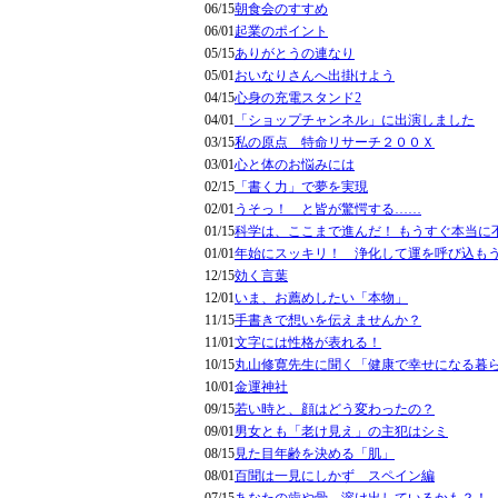
06/15
朝食会のすすめ
06/01
起業のポイント
05/15
ありがとうの連なり
05/01
おいなりさんへ出掛けよう
04/15
心身の充電スタンド2
04/01
「ショップチャンネル」に出演しました
03/15
私の原点 特命リサーチ２００Ｘ
03/01
心と体のお悩みには
02/15
「書く力」で夢を実現
02/01
うそっ！ と皆が驚愕する……
01/15
科学は、ここまで進んだ！ もうすぐ本当に
01/01
年始にスッキリ！ 浄化して運を呼び込も
12/15
効く言葉
12/01
いま、お薦めしたい「本物」
11/15
手書きで想いを伝えませんか？
11/01
文字には性格が表れる！
10/15
丸山修寛先生に聞く「健康で幸せになる暮
10/01
金運神社
09/15
若い時と、顔はどう変わったの？
09/01
男女とも「老け見え」の主犯はシミ
08/15
見た目年齢を決める「肌」
08/01
百聞は一見にしかず スペイン編