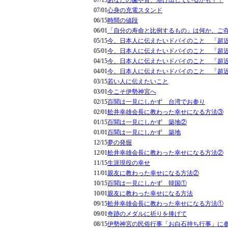
07/15
あなたの歯や骨、溶け出しているかも？！
07/01
心身の充電スタンド
06/15
時間の値段
06/01
「自分の寿命と比例するもの」は何か、ご
05/15
今、日本人に伝えたいドバイのこと 「超
05/01
今、日本人に伝えたいドバイのこと 「超
04/15
今、日本人に伝えたいドバイのこと 「超
04/01
今、日本人に伝えたいドバイのこと 「超
03/15
若い人に伝えたいこと
03/01
今こそ伊勢神宮へ
02/15
百聞は一見にしかず 台湾でお参り
02/01
舩井幸雄会長に教わった幸せになる方法③
01/15
百聞は一見にしかず 築地②
01/01
百聞は一見にしかず 築地
12/15
夢の発掘
12/01
舩井幸雄会長に教わった幸せになる方法②
11/15
生涯現役の幸せ
11/01
親友に教わった幸せになる方法②
10/15
百聞は一見にしかず 韓国①
10/01
親友に教わった幸せになる方法
09/15
舩井幸雄会長に教わった幸せになる方法①
09/01
奇跡のメダルに祈りを捧げて
08/15
伊勢神宮の民俗行事「お白石持ち行事」に