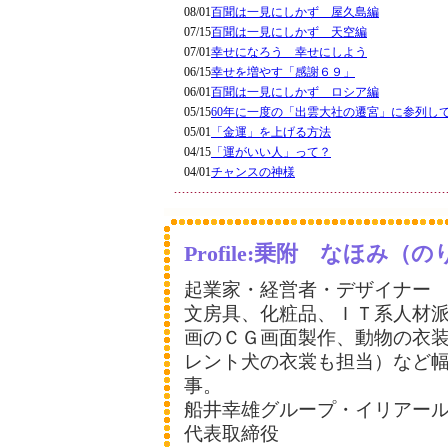
08/01
百聞は一見にしかず 屋久島編
07/15
百聞は一見にしかず 天空編
07/01
幸せになろう 幸せにしよう
06/15
幸せを増やす「感謝６９」
06/01
百聞は一見にしかず ロシア編
05/15
60年に一度の「出雲大社の遷宮」に参列し
05/01
「金運」を上げる方法
04/15
「運がいい人」って？
04/01
チャンスの神様
Profile:乗附 なほみ
起業家・経営者・デザイナー
文房具、化粧品、ＩＴ系人材
画のＣＧ画面製作、動物の衣
レント犬の衣裳も担当）など
事。
船井幸雄グループ・イリアー
代表取締役