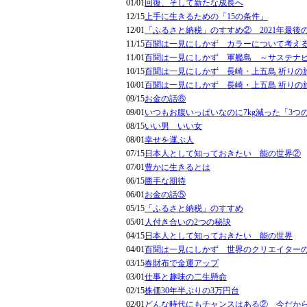
01/01
回復、そして新たな成長へ
12/15
上手に生きるための「15の条件」
12/01
「ふるさと納税」のすすめ② 2021年最後
11/15
百聞は一見にしかず カラーについて考え
11/01
百聞は一見にしかず 軍艦島 ～サステナ
10/15
百聞は一見にしかず 長崎・上五島 祈りの
10/01
百聞は一見にしかず 長崎・上五島 祈りの
09/15
お金の話⑥
09/01
いつもお腹いっぱいなのに7kg減った「3つ
08/15
いい男 いい女
08/01
幸せを運ぶ人
07/15
日本人として知っておきたい 能の世界②
07/01
豊かに生きるとは
06/15
勝手な期待
06/01
お金の話⑤
05/15
「ふるさと納税」のすすめ
05/01
人付き合いの2つの秘訣
04/15
日本人として知っておきたい 能の世界
04/01
百聞は一見にしかず 世界のクリエイター
03/15
春財布で金運アップ
03/01
仕事と趣味の二生懸命
02/15
株価30年半ぶりの3万円台
02/01
どんな時代にもチャンスはある② 今だか