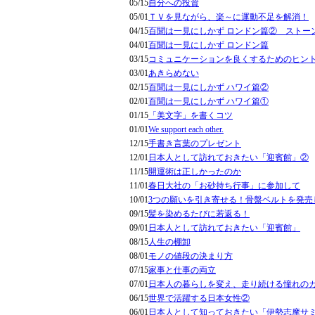
05/15
自分への投資
05/01
ＴＶを見ながら、楽～に運動不足を解消！
04/15
百聞は一見にしかず ロンドン篇② ストー
04/01
百聞は一見にしかず ロンドン篇
03/15
コミュニケーションを良くするためのヒン
03/01
あきらめない
02/15
百聞は一見にしかず ハワイ篇②
02/01
百聞は一見にしかず ハワイ篇①
01/15
「美文字」を書くコツ
01/01
We support each other.
12/15
手書き言葉のプレゼント
12/01
日本人として訪れておきたい「迎賓館」②
11/15
開運術は正しかったのか
11/01
春日大社の「お砂持ち行事」に参加して
10/01
3つの願いを引き寄せる！骨盤ベルトを発売
09/15
髪を染めるたびに若返る！
09/01
日本人として訪れておきたい「迎賓館」
08/15
人生の棚卸
08/01
モノの値段の決まり方
07/15
家事と仕事の両立
07/01
日本人の暮らしを変え、走り続ける憧れの
06/15
世界で活躍する日本女性②
06/01
日本人として知っておきたい「伊勢志摩サ