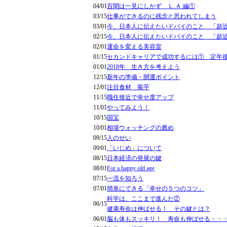
04/01
百聞は一見にしかず Ｌ.Ａ.編①
03/15
仕事ができるのに残念と思われてしまう
03/01
今、日本人に伝えたいドバイのこと 「超
02/15
今、日本人に伝えたいドバイのこと 「超
02/01
運命を変える美容室
01/15
セカンドキャリアで成功するには① 定年
01/01
2018年 生き方を考えよう
12/15
新年の準備・開運ポイント
12/01
注目食材 菊芋
11/15
職住接近で幸せ度アップ
11/01
やってみよう！
10/15
国宝
10/01
相場ウォッチングの薦め
09/15
人のせい
09/01
「いじめ」について
08/15
日本経済の発展の鍵
08/01
For a happy old age
07/15
一流を知ろう
07/01
簡単にできる「幸せの５つのコツ」
科学は、ここまで進んだ②
06/15
健康寿命は伸ばせる！ その鍵とは？
06/01
脳も体もスッキリ！ 寿命も伸ばせる・・