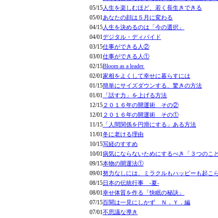
05/15
人生を楽しむほど、若く長生きできる
05/01
あなたの顔は５月に変わる
04/15
人生を決めるのは「今の選択」
04/01
デジタル・ディバイド
03/15
仕事ができる人②
03/01
仕事ができる人①
02/15
Bloom as a leader.
02/01
家相をよくして幸せに暮らすには
01/15
簡単にサイズダウンする、驚きの方法
01/01
「話す力」を上げる方法
12/15
２０１６年の開運術 その②
12/01
２０１６年の開運術 その①
11/15
「人間関係を円滑にする」ある方法
11/01
冬に老ける理由
10/15
写経のすすめ
10/01
病気にならないためにするべき「３つのこ
09/15
本物の開運法①
09/01
努力なしには、ミラクルもハッピーも起こ
08/15
日本の伝統行事 -夏-
08/01
幸せ体質を作る「快眠の秘訣」
07/15
百聞は一見にしかず Ｎ．Ｙ．編
07/01
不思議な導き