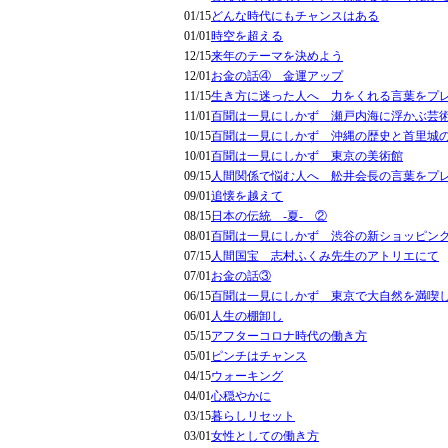
01/15
どんな時代にもチャンスはある
01/01
時空を超える
12/15
来年のテーマを決めよう
12/01
お金の話④ 金運アップ
11/15
生き方に迷った人へ 力をくれる言葉をプ
11/01
百聞は一見にしかず 瀬戸内海に浮かぶ芸
10/15
百聞は一見にしかず 沖縄の歴史と首里城
10/01
百聞は一見にしかず 東京の美術館
09/15
人間関係で悩む人へ 舩井会長の言葉をプ
09/01
追懐を越えて
08/15
日本の伝統 -夏- ②
08/01
百聞は一見にしかず 渋谷の新ショッピン
07/15
人間国宝 志村ふくみ先生のアトリエにて
07/01
お金の話③
06/15
百聞は一見にしかず 東京で大自然を満喫
06/01
人生の棚卸し
05/15
アフターコロナ時代の働き方
05/01
ピンチはチャンス
04/15
ウォーキング
04/01
心穏やかに
03/15
暮らしリセット
03/01
女性としての働き方