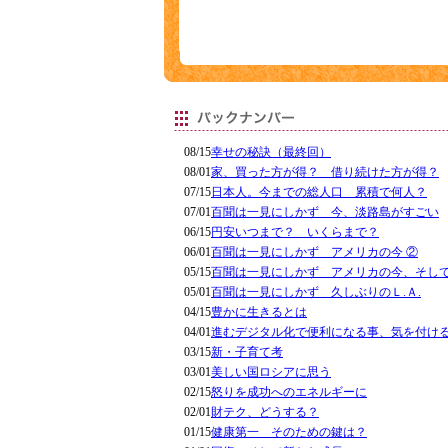
08/15
幸せの秘訣（最終回）
08/01
家、買った方が得？ 借り続けた方が得？
07/15
日本人。今までの総人口 累積で何人？
07/01
百聞は一見にしかず 今、淡路島がすごい
06/15
円安いつまで？ いくらまで？
06/01
百聞は一見にしかず アメリカの今 ②
05/15
百聞は一見にしかず アメリカの今、そし
05/01
百聞は一見にしかず 久しぶりのＬ.Ａ.
04/15
豊かに生きるとは
04/01
進むデジタル化で便利になる事、気を付け
03/15
新・子育て考
03/01
美しい国ロシアに思う
02/15
怒りを成功へのエネルギーに
02/01
財テク、どうする？
01/15
健康第一 そのための鍵は？