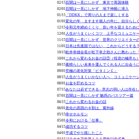
02/15
百聞は一見にしかず 東京で異国体験
02/01
百聞は一見にしかず 地下神殿に潜入
01/15
「DDKK」で周りの人まで楽しくする
01/01
変化の年 ますます個人の年に。自分らし
12/15
令和元年締めくくり 良い年を迎えるため
12/01
人生がうまくいくコツ 上手なコミュニケ
11/15
百聞は一見にしかず 世界のクリエイター
11/01
日本は先進国ではない これからどうする
10/15
舩井幸雄会長が松下幸之助さんに教わった
10/01
これから変わるお金の話②（投資の極意も
09/15
素晴らしい未来を運んでくれる人に出会う
09/01
究極の老化対策「ビタミンＣ」
08/15
人生がうまくいかない人へ コミュニケー
08/01
お金を貯めるコツ
07/15
あなたは必ずできる - 意志の弱い人は存在
07/01
百聞は一見にしかず 魅惑のバスツアー篇
06/15
これから変わるお金の話
06/01
老化の原因の８割は、紫外線
05/15
幸せホルモン
05/01
令和における「仕事」
04/15
成功するコツ
04/01
平成でやり残したこと