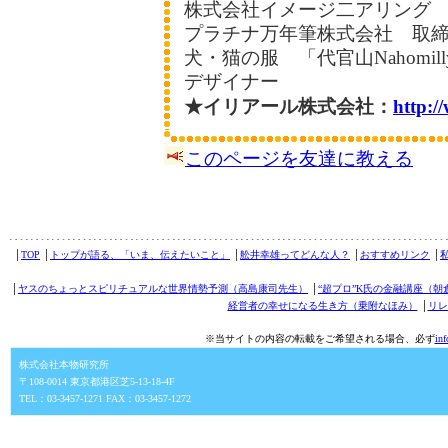
株式会社イメージ二アリング
プラチナ万年筆株式会社 取
犬・猫の服 「代官山Nahomil
デザイナー
★イリアール株式会社：
http:
このページを友達に教える
│
TOP
│
トップが語る、「いま、伝えたいこと」
│
舩井幸雄ってどんな人？
│
おすすめリンク
│
│
ヤスのちょっとスピリチュアルな世界情勢予測（高島康司先生）
│
“超プロ”K氏の金融講座（朝
経営者の幸せになる生き方（乗附なほみ）
│
リレ
※当サイトの内容の転載をご希望される場合、必ず
in
株式会社本物研究所
〒108-0014 東京都港区芝5-13-18-4F
TEL：03-3457-1271 FAX：03-3457-1272