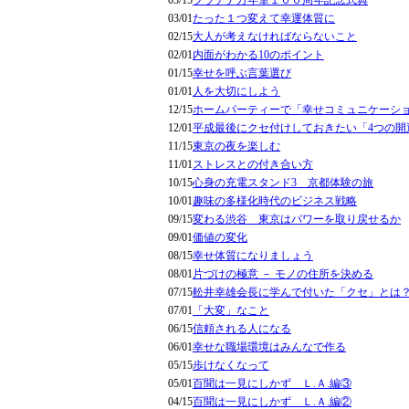
03/15
プラチナ万年筆１００周年記念式典
03/01
たった１つ変えて幸運体質に
02/15
大人が考えなければならないこと
02/01
内面がわかる10のポイント
01/15
幸せを呼ぶ言葉選び
01/01
人を大切にしよう
12/15
ホームパーティーで「幸せコミュニケーシ
12/01
平成最後にクセ付けしておきたい「4つの開
11/15
東京の夜を楽しむ
11/01
ストレスとの付き合い方
10/15
心身の充電スタンド3 京都体験の旅
10/01
趣味の多様化時代のビジネス戦略
09/15
変わる渋谷 東京はパワーを取り戻せるか
09/01
価値の変化
08/15
幸せ体質になりましょう
08/01
片づけの極意 － モノの住所を決める
07/15
舩井幸雄会長に学んで付いた「クセ」とは
07/01
「大変」なこと
06/15
信頼される人になる
06/01
幸せな職場環境はみんなで作る
05/15
歩けなくなって
05/01
百聞は一見にしかず Ｌ.Ａ.編③
04/15
百聞は一見にしかず Ｌ.Ａ.編②