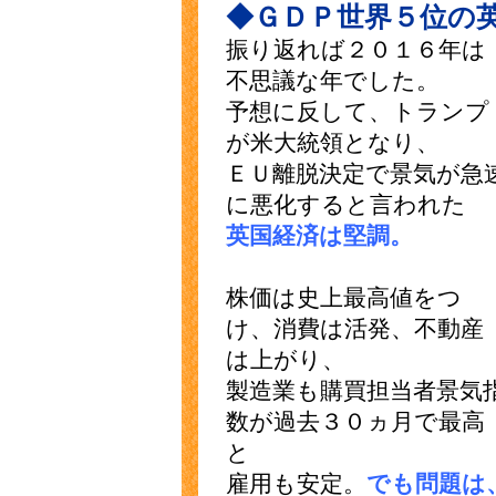
◆ＧＤＰ世界５位の
振り返れば２０１６年は
不思議な年でした。
予想に反して、トランプ
が米大統領となり、
ＥＵ離脱決定で景気が急
に悪化すると言われた
英国経済は堅調。
株価は史上最高値をつ
け、消費は活発、不動産
は上がり、
製造業も購買担当者景気
数が過去３０ヵ月で最高
と
雇用も安定。
でも問題は