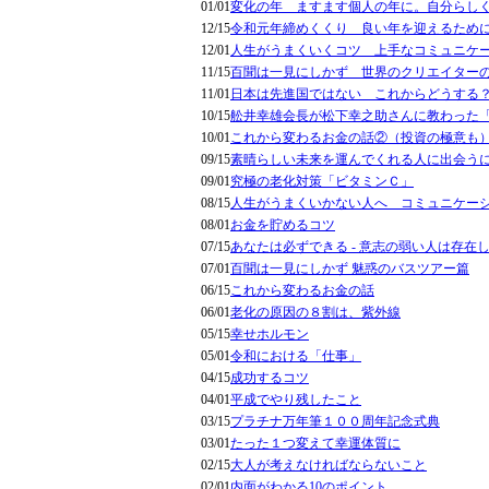
01/01
変化の年 ますます個人の年に。自分らし
12/15
令和元年締めくくり 良い年を迎えるため
12/01
人生がうまくいくコツ 上手なコミュニケ
11/15
百聞は一見にしかず 世界のクリエイター
11/01
日本は先進国ではない これからどうする
10/15
舩井幸雄会長が松下幸之助さんに教わった
10/01
これから変わるお金の話②（投資の極意も
09/15
素晴らしい未来を運んでくれる人に出会う
09/01
究極の老化対策「ビタミンＣ」
08/15
人生がうまくいかない人へ コミュニケー
08/01
お金を貯めるコツ
07/15
あなたは必ずできる - 意志の弱い人は存在
07/01
百聞は一見にしかず 魅惑のバスツアー篇
06/15
これから変わるお金の話
06/01
老化の原因の８割は、紫外線
05/15
幸せホルモン
05/01
令和における「仕事」
04/15
成功するコツ
04/01
平成でやり残したこと
03/15
プラチナ万年筆１００周年記念式典
03/01
たった１つ変えて幸運体質に
02/15
大人が考えなければならないこと
02/01
内面がわかる10のポイント