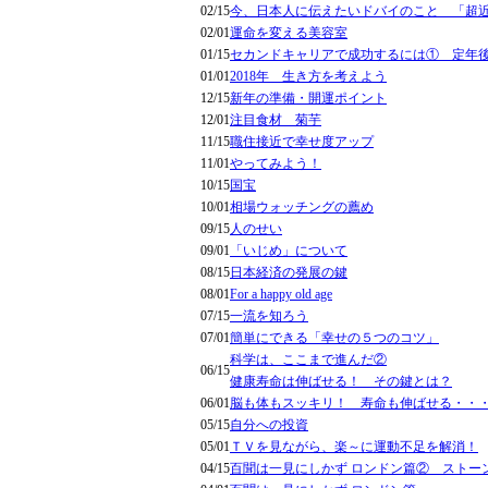
02/15
今、日本人に伝えたいドバイのこと 「超
02/01
運命を変える美容室
01/15
セカンドキャリアで成功するには① 定年
01/01
2018年 生き方を考えよう
12/15
新年の準備・開運ポイント
12/01
注目食材 菊芋
11/15
職住接近で幸せ度アップ
11/01
やってみよう！
10/15
国宝
10/01
相場ウォッチングの薦め
09/15
人のせい
09/01
「いじめ」について
08/15
日本経済の発展の鍵
08/01
For a happy old age
07/15
一流を知ろう
07/01
簡単にできる「幸せの５つのコツ」
科学は、ここまで進んだ②
06/15
健康寿命は伸ばせる！ その鍵とは？
06/01
脳も体もスッキリ！ 寿命も伸ばせる・・
05/15
自分への投資
05/01
ＴＶを見ながら、楽～に運動不足を解消！
04/15
百聞は一見にしかず ロンドン篇② ストー