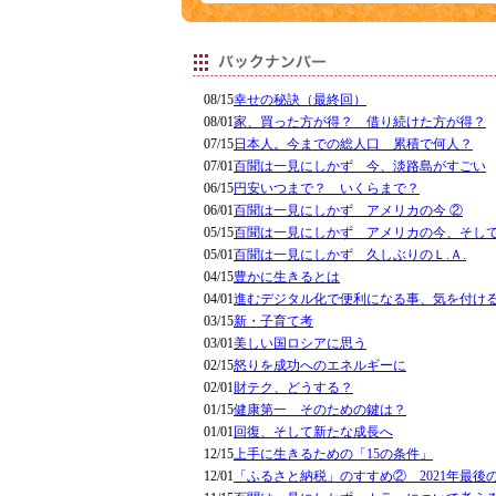
08/15
幸せの秘訣（最終回）
08/01
家、買った方が得？ 借り続けた方が得？
07/15
日本人。今までの総人口 累積で何人？
07/01
百聞は一見にしかず 今、淡路島がすごい
06/15
円安いつまで？ いくらまで？
06/01
百聞は一見にしかず アメリカの今 ②
05/15
百聞は一見にしかず アメリカの今、そし
05/01
百聞は一見にしかず 久しぶりのＬ.Ａ.
04/15
豊かに生きるとは
04/01
進むデジタル化で便利になる事、気を付け
03/15
新・子育て考
03/01
美しい国ロシアに思う
02/15
怒りを成功へのエネルギーに
02/01
財テク、どうする？
01/15
健康第一 そのための鍵は？
01/01
回復、そして新たな成長へ
12/15
上手に生きるための「15の条件」
12/01
「ふるさと納税」のすすめ② 2021年最後