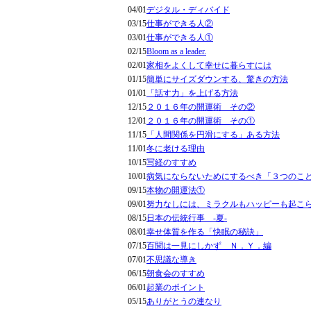
04/01
デジタル・ディバイド
03/15
仕事ができる人②
03/01
仕事ができる人①
02/15
Bloom as a leader.
02/01
家相をよくして幸せに暮らすには
01/15
簡単にサイズダウンする、驚きの方法
01/01
「話す力」を上げる方法
12/15
２０１６年の開運術 その②
12/01
２０１６年の開運術 その①
11/15
「人間関係を円滑にする」ある方法
11/01
冬に老ける理由
10/15
写経のすすめ
10/01
病気にならないためにするべき「３つのこ
09/15
本物の開運法①
09/01
努力なしには、ミラクルもハッピーも起こ
08/15
日本の伝統行事 -夏-
08/01
幸せ体質を作る「快眠の秘訣」
07/15
百聞は一見にしかず Ｎ．Ｙ．編
07/01
不思議な導き
06/15
朝食会のすすめ
06/01
起業のポイント
05/15
ありがとうの連なり