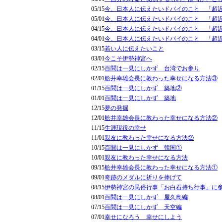
05/15
今、日本人に伝えたいドバイのこと 「超
05/01
今、日本人に伝えたいドバイのこと 「超
04/15
今、日本人に伝えたいドバイのこと 「超
04/01
今、日本人に伝えたいドバイのこと 「超
03/15
若い人に伝えたいこと
03/01
今こそ伊勢神宮へ
02/15
百聞は一見にしかず 台湾でお参り
02/01
舩井幸雄会長に教わった幸せになる方法③
01/15
百聞は一見にしかず 築地②
01/01
百聞は一見にしかず 築地
12/15
夢の発掘
12/01
舩井幸雄会長に教わった幸せになる方法②
11/15
生涯現役の幸せ
11/01
親友に教わった幸せになる方法②
10/15
百聞は一見にしかず 韓国①
10/01
親友に教わった幸せになる方法
09/15
舩井幸雄会長に教わった幸せになる方法①
09/01
奇跡のメダルに祈りを捧げて
08/15
伊勢神宮の民俗行事「お白石持ち行事」に
08/01
百聞は一見にしかず 屋久島編
07/15
百聞は一見にしかず 天空編
07/01
幸せになろう 幸せにしよう