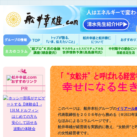
このページは、船井本社グループの
イリアール
代表取締役を２００６年から務める（※2022年
はじめての方も
なほみによるコラムページです。
安心して話せる
舩井幸雄が経営術を実践的に教え、“女舩井”と
波動の体験会
の女性経営者です。