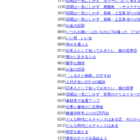
11/15
百聞は一見にしかず カラーについて考え
11/01
百聞は一見にしかず 軍艦島 ～サステナ
10/15
百聞は一見にしかず 長崎・上五島 祈りの
10/01
百聞は一見にしかず 長崎・上五島 祈りの
09/15
お金の話⑥
09/01
いつもお腹いっぱいなのに7kg減った「3つ
08/15
いい男 いい女
08/01
幸せを運ぶ人
07/15
日本人として知っておきたい 能の世界②
07/01
豊かに生きるとは
06/15
勝手な期待
06/01
お金の話⑤
05/15
「ふるさと納税」のすすめ
05/01
人付き合いの2つの秘訣
04/15
日本人として知っておきたい 能の世界
04/01
百聞は一見にしかず 世界のクリエイター
03/15
春財布で金運アップ
03/01
仕事と趣味の二生懸命
02/15
株価30年半ぶりの3万円台
02/01
どんな時代にもチャンスはある② 今だか
01/15
どんな時代にもチャンスはある
01/01
時空を超える
12/15
来年のテーマを決めよう