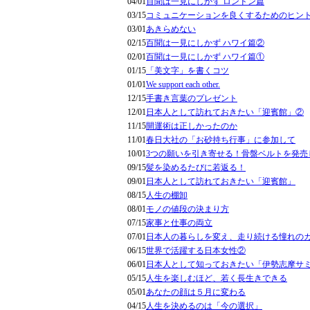
04/01
百聞は一見にしかず ロンドン篇
03/15
コミュニケーションを良くするためのヒン
03/01
あきらめない
02/15
百聞は一見にしかず ハワイ篇②
02/01
百聞は一見にしかず ハワイ篇①
01/15
「美文字」を書くコツ
01/01
We support each other.
12/15
手書き言葉のプレゼント
12/01
日本人として訪れておきたい「迎賓館」②
11/15
開運術は正しかったのか
11/01
春日大社の「お砂持ち行事」に参加して
10/01
3つの願いを引き寄せる！骨盤ベルトを発売
09/15
髪を染めるたびに若返る！
09/01
日本人として訪れておきたい「迎賓館」
08/15
人生の棚卸
08/01
モノの値段の決まり方
07/15
家事と仕事の両立
07/01
日本人の暮らしを変え、走り続ける憧れの
06/15
世界で活躍する日本女性②
06/01
日本人として知っておきたい「伊勢志摩サ
05/15
人生を楽しむほど、若く長生きできる
05/01
あなたの顔は５月に変わる
04/15
人生を決めるのは「今の選択」