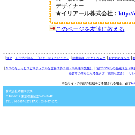
デザイナー
★イリアール株式会社：
http:
このページを友達に教える
│
TOP
│
トップが語る、「いま、伝えたいこと」
│
舩井幸雄ってどんな人？
│
おすすめリンク
│
│
ヤスのちょっとスピリチュアルな世界情勢予測（高島康司先生）
│
“超プロ”K氏の金融講座（朝
経営者の幸せになる生き方（乗附なほみ）
│
リレ
※当サイトの内容の転載をご希望される場合、必ず
in
株式会社本物研究所
〒108-0014 東京都港区芝5-13-18-4F
TEL：03-3457-1271 FAX：03-3457-1272