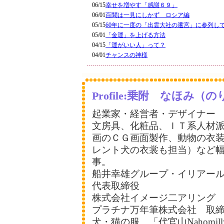
06/15
幸せを増やす「感謝６９」
06/01
百聞は一見にしかず ロシア編
05/15
60年に一度の「出雲大社の遷宮」に参列し
05/01
「金運」を上げる方法
04/15
「運がいい人」って？
04/01
チャンスの神様
Profile:乗附 なほみ
起業家・経営者・デザイナー
文房具、化粧品、ＩＴ系人材
画のＣＧ画面製作、動物の衣
レント犬の衣裳も担当）など
事。
船井幸雄グループ・イリアー
代表取締役
株式会社イメージ二アリング
プラチナ万年筆株式会社 取
犬・猫の服 「代官山Nahomil