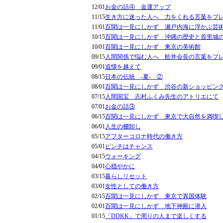
12/01
お金の話④ 金運アップ
11/15
生き方に迷った人へ 力をくれる言葉をプ
11/01
百聞は一見にしかず 瀬戸内海に浮かぶ芸
10/15
百聞は一見にしかず 沖縄の歴史と首里城
10/01
百聞は一見にしかず 東京の美術館
09/15
人間関係で悩む人へ 舩井会長の言葉をプ
09/01
追懐を越えて
08/15
日本の伝統 -夏- ②
08/01
百聞は一見にしかず 渋谷の新ショッピン
07/15
人間国宝 志村ふくみ先生のアトリエにて
07/01
お金の話③
06/15
百聞は一見にしかず 東京で大自然を満喫
06/01
人生の棚卸し
05/15
アフターコロナ時代の働き方
05/01
ピンチはチャンス
04/15
ウォーキング
04/01
心穏やかに
03/15
暮らしリセット
03/01
女性としての働き方
02/15
百聞は一見にしかず 東京で異国体験
02/01
百聞は一見にしかず 地下神殿に潜入
01/15
「DDKK」で周りの人まで楽しくする