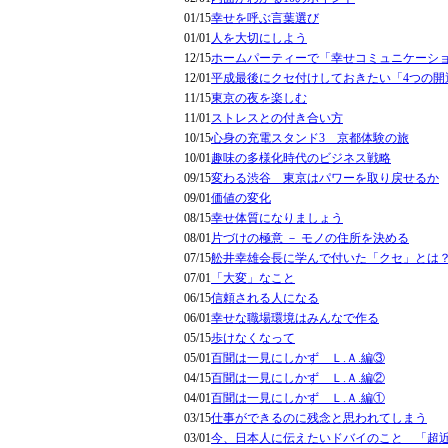
01/15
幸せを呼ぶ言葉選び
01/01
人を大切にしよう
12/15
ホームパーティーで「幸せコミュニケーシ
12/01
平成最後にクセ付けしておきたい「4つの開
11/15
東京の夜を楽しむ
11/01
ストレスとの付き合い方
10/15
心身の充電スタンド3 京都体験の旅
10/01
趣味の多様化時代のビジネス戦略
09/15
変わる渋谷 東京はパワーを取り戻せるか
09/01
価値の変化
08/15
幸せ体質になりましょう
08/01
片づけの極意 － モノの住所を決める
07/15
舩井幸雄会長に学んで付いた「クセ」とは
07/01
「大変」なこと
06/15
信頼される人になる
06/01
幸せな職場環境はみんなで作る
05/15
歩けなくなって
05/01
百聞は一見にしかず Ｌ.Ａ.編③
04/15
百聞は一見にしかず Ｌ.Ａ.編②
04/01
百聞は一見にしかず Ｌ.Ａ.編①
03/15
仕事ができるのに残念と思われてしまう
03/01
今、日本人に伝えたいドバイのこと 「超