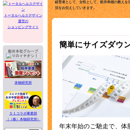
経営者として、女性として、舩井幸雄の教えを
活をお伝えしていきます。
トータルヘルスデザイン
運営の
ショッピングサイト
簡単にサイズダウ
本物研究所
５１コラボ事業部
（（株）本物研究所）
年末年始のご馳走で、体