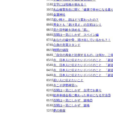
11/01
文字には性格が表れる！
10/15
丸山修寛先生に聞く「健康で幸せになる暮
10/01
金運神社
09/15
若い時と、顔はどう変わったの？
09/01
男女とも「老け見え」の主犯はシミ
08/15
見た目年齢を決める「肌」
08/01
百聞は一見にしかず スペイン編
07/15
あなたの歯や骨、溶け出しているかも？！
07/01
心身の充電スタンド
06/15
時間の値段
06/01
「自分の寿命と比例するもの」は何か、ご
05/15
今、日本人に伝えたいドバイのこと 「超
05/01
今、日本人に伝えたいドバイのこと 「超
04/15
今、日本人に伝えたいドバイのこと 「超
04/01
今、日本人に伝えたいドバイのこと 「超
03/15
若い人に伝えたいこと
03/01
今こそ伊勢神宮へ
02/15
百聞は一見にしかず 台湾でお参り
02/01
舩井幸雄会長に教わった幸せになる方法③
01/15
百聞は一見にしかず 築地②
01/01
百聞は一見にしかず 築地
12/15
夢の発掘