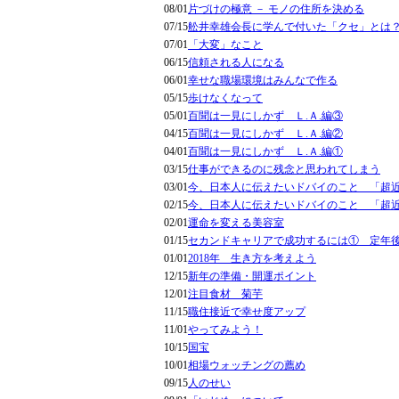
08/01
片づけの極意 － モノの住所を決める
07/15
舩井幸雄会長に学んで付いた「クセ」とは
07/01
「大変」なこと
06/15
信頼される人になる
06/01
幸せな職場環境はみんなで作る
05/15
歩けなくなって
05/01
百聞は一見にしかず Ｌ.Ａ.編③
04/15
百聞は一見にしかず Ｌ.Ａ.編②
04/01
百聞は一見にしかず Ｌ.Ａ.編①
03/15
仕事ができるのに残念と思われてしまう
03/01
今、日本人に伝えたいドバイのこと 「超
02/15
今、日本人に伝えたいドバイのこと 「超
02/01
運命を変える美容室
01/15
セカンドキャリアで成功するには① 定年
01/01
2018年 生き方を考えよう
12/15
新年の準備・開運ポイント
12/01
注目食材 菊芋
11/15
職住接近で幸せ度アップ
11/01
やってみよう！
10/15
国宝
10/01
相場ウォッチングの薦め
09/15
人のせい