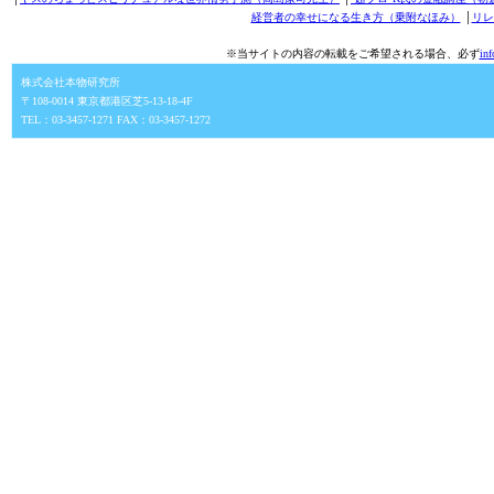
経営者の幸せになる生き方（乗附なほみ）
│
リレ
※当サイトの内容の転載をご希望される場合、必ず
in
株式会社本物研究所
〒108-0014 東京都港区芝5-13-18-4F
TEL：03-3457-1271 FAX：03-3457-1272