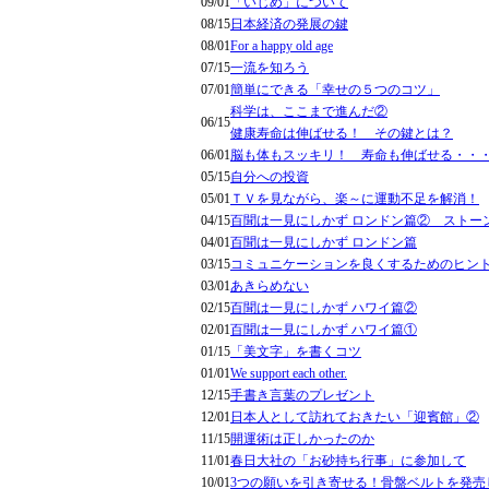
09/01
「いじめ」について
08/15
日本経済の発展の鍵
08/01
For a happy old age
07/15
一流を知ろう
07/01
簡単にできる「幸せの５つのコツ」
科学は、ここまで進んだ②
06/15
健康寿命は伸ばせる！ その鍵とは？
06/01
脳も体もスッキリ！ 寿命も伸ばせる・・
05/15
自分への投資
05/01
ＴＶを見ながら、楽～に運動不足を解消！
04/15
百聞は一見にしかず ロンドン篇② ストー
04/01
百聞は一見にしかず ロンドン篇
03/15
コミュニケーションを良くするためのヒン
03/01
あきらめない
02/15
百聞は一見にしかず ハワイ篇②
02/01
百聞は一見にしかず ハワイ篇①
01/15
「美文字」を書くコツ
01/01
We support each other.
12/15
手書き言葉のプレゼント
12/01
日本人として訪れておきたい「迎賓館」②
11/15
開運術は正しかったのか
11/01
春日大社の「お砂持ち行事」に参加して
10/01
3つの願いを引き寄せる！骨盤ベルトを発売