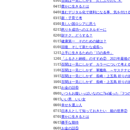
05/01
百聞は一見にしかず 久しぶりのＬ.Ａ.
04/15
豊かに生きるとは
04/01
進むデジタル化で便利になる事、気を付け
03/15
新・子育て考
03/01
美しい国ロシアに思う
02/15
怒りを成功へのエネルギーに
02/01
財テク、どうする？
01/15
健康第一 そのための鍵は？
01/01
回復、そして新たな成長へ
12/15
上手に生きるための「15の条件」
12/01
「ふるさと納税」のすすめ② 2021年最後
11/15
百聞は一見にしかず カラーについて考え
11/01
百聞は一見にしかず 軍艦島 ～サステナ
10/15
百聞は一見にしかず 長崎・上五島 祈りの
10/01
百聞は一見にしかず 長崎・上五島 祈りの
09/15
お金の話⑥
09/01
いつもお腹いっぱいなのに7kg減った「3つ
08/15
いい男 いい女
08/01
幸せを運ぶ人
07/15
日本人として知っておきたい 能の世界②
07/01
豊かに生きるとは
06/15
勝手な期待
06/01
お金の話⑤