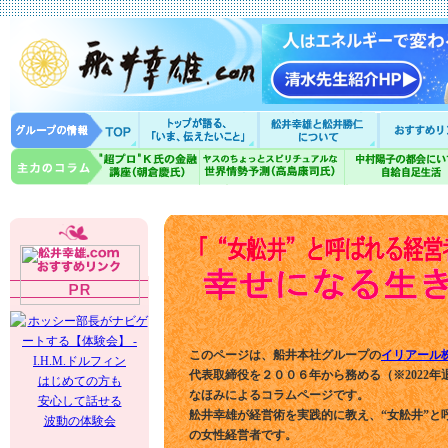
このページは、船井本社グループの
イリアール
代表取締役を２００６年から務める（※2022年
はじめての方も
なほみによるコラムページです。
安心して話せる
舩井幸雄が経営術を実践的に教え、“女舩井”と
波動の体験会
の女性経営者です。