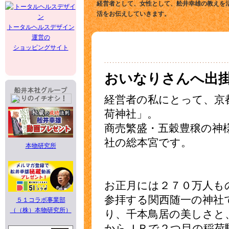
経営者として、女性として、舩井幸雄の教えを
活をお伝えしていきます。
トータルヘルスデザイン
運営の
ショッピングサイト
おいなりさんへ出
経営者の私にとって、京
荷神社」。
商売繁盛・五穀豊穣の神
社の総本宮です。
本物研究所
お正月には２７０万人も
参拝する関西随一の神社
５１コラボ事業部
（（株）本物研究所）
り、千本鳥居の美しさと
からＪＲで２つ目の稲荷