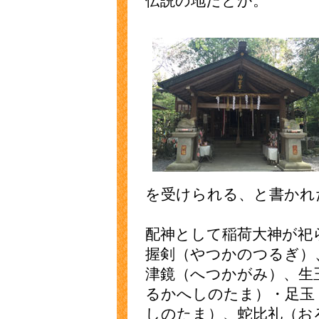
伝説の地だとか。
を受けられる、と書かれ
配神として稲荷大神が祀
握剣（やつかのつるぎ）
津鏡（へつかがみ）、生
るかへしのたま）・足玉
しのたま）、蛇比礼（お