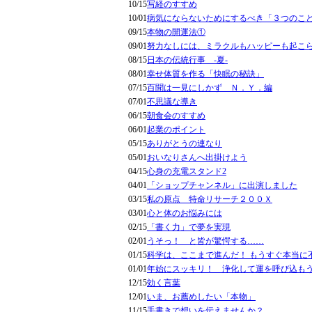
10/15
写経のすすめ
10/01
病気にならないためにするべき「３つのこ
09/15
本物の開運法①
09/01
努力なしには、ミラクルもハッピーも起こ
08/15
日本の伝統行事 -夏-
08/01
幸せ体質を作る「快眠の秘訣」
07/15
百聞は一見にしかず Ｎ．Ｙ．編
07/01
不思議な導き
06/15
朝食会のすすめ
06/01
起業のポイント
05/15
ありがとうの連なり
05/01
おいなりさんへ出掛けよう
04/15
心身の充電スタンド2
04/01
「ショップチャンネル」に出演しました
03/15
私の原点 特命リサーチ２００Ｘ
03/01
心と体のお悩みには
02/15
「書く力」で夢を実現
02/01
うそっ！ と皆が驚愕する……
01/15
科学は、ここまで進んだ！ もうすぐ本当に
01/01
年始にスッキリ！ 浄化して運を呼び込も
12/15
効く言葉
12/01
いま、お薦めしたい「本物」
11/15
手書きで想いを伝えませんか？