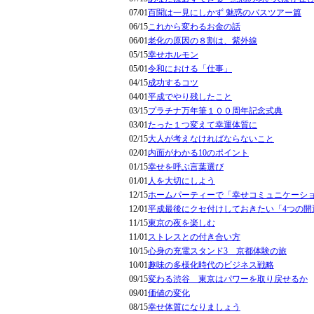
07/01
百聞は一見にしかず 魅惑のバスツアー篇
06/15
これから変わるお金の話
06/01
老化の原因の８割は、紫外線
05/15
幸せホルモン
05/01
令和における「仕事」
04/15
成功するコツ
04/01
平成でやり残したこと
03/15
プラチナ万年筆１００周年記念式典
03/01
たった１つ変えて幸運体質に
02/15
大人が考えなければならないこと
02/01
内面がわかる10のポイント
01/15
幸せを呼ぶ言葉選び
01/01
人を大切にしよう
12/15
ホームパーティーで「幸せコミュニケーシ
12/01
平成最後にクセ付けしておきたい「4つの開
11/15
東京の夜を楽しむ
11/01
ストレスとの付き合い方
10/15
心身の充電スタンド3 京都体験の旅
10/01
趣味の多様化時代のビジネス戦略
09/15
変わる渋谷 東京はパワーを取り戻せるか
09/01
価値の変化
08/15
幸せ体質になりましょう