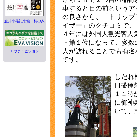
車すると目の前というア
の良さから、「トリップ
舩井幸雄記念館 桐の家
イザー」のクチコミで、
４年には外国人観光客人
ト第１位になって、多数
人が訪れることでも有名
エヴァ・ビジョン
です。
しだれ
口播種
１１時
に御神
いて、