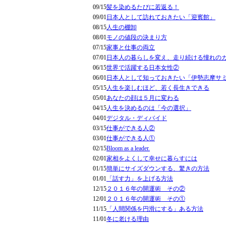
09/15
髪を染めるたびに若返る！
09/01
日本人として訪れておきたい「迎賓館」
08/15
人生の棚卸
08/01
モノの値段の決まり方
07/15
家事と仕事の両立
07/01
日本人の暮らしを変え、走り続ける憧れの
06/15
世界で活躍する日本女性②
06/01
日本人として知っておきたい「伊勢志摩サ
05/15
人生を楽しむほど、若く長生きできる
05/01
あなたの顔は５月に変わる
04/15
人生を決めるのは「今の選択」
04/01
デジタル・ディバイド
03/15
仕事ができる人②
03/01
仕事ができる人①
02/15
Bloom as a leader.
02/01
家相をよくして幸せに暮らすには
01/15
簡単にサイズダウンする、驚きの方法
01/01
「話す力」を上げる方法
12/15
２０１６年の開運術 その②
12/01
２０１６年の開運術 その①
11/15
「人間関係を円滑にする」ある方法
11/01
冬に老ける理由