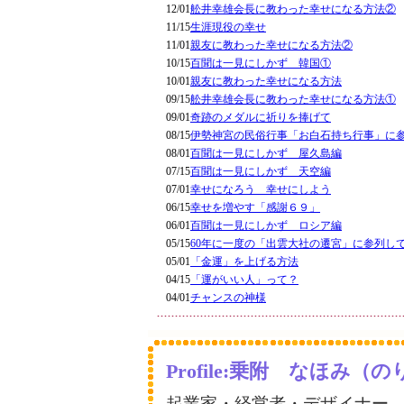
12/01
舩井幸雄会長に教わった幸せになる方法②
11/15
生涯現役の幸せ
11/01
親友に教わった幸せになる方法②
10/15
百聞は一見にしかず 韓国①
10/01
親友に教わった幸せになる方法
09/15
舩井幸雄会長に教わった幸せになる方法①
09/01
奇跡のメダルに祈りを捧げて
08/15
伊勢神宮の民俗行事「お白石持ち行事」に
08/01
百聞は一見にしかず 屋久島編
07/15
百聞は一見にしかず 天空編
07/01
幸せになろう 幸せにしよう
06/15
幸せを増やす「感謝６９」
06/01
百聞は一見にしかず ロシア編
05/15
60年に一度の「出雲大社の遷宮」に参列し
05/01
「金運」を上げる方法
04/15
「運がいい人」って？
04/01
チャンスの神様
Profile:乗附 なほみ
起業家・経営者・デザイナー