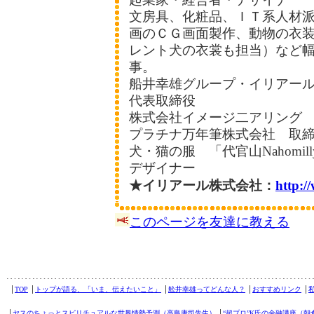
文房具、化粧品、ＩＴ系人材
画のＣＧ画面製作、動物の衣
レント犬の衣裳も担当）など
事。
船井幸雄グループ・イリアー
代表取締役
株式会社イメージ二アリング
プラチナ万年筆株式会社 取
犬・猫の服 「代官山Nahomil
デザイナー
★イリアール株式会社：
http:
このページを友達に教える
│
TOP
│
トップが語る、「いま、伝えたいこと」
│
舩井幸雄ってどんな人？
│
おすすめリンク
│
│
ヤスのちょっとスピリチュアルな世界情勢予測（高島康司先生）
│
“超プロ”K氏の金融講座（朝