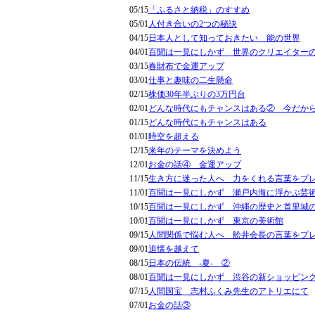
05/15
「ふるさと納税」のすすめ
05/01
人付き合いの2つの秘訣
04/15
日本人として知っておきたい 能の世界
04/01
百聞は一見にしかず 世界のクリエイター
03/15
春財布で金運アップ
03/01
仕事と趣味の二生懸命
02/15
株価30年半ぶりの3万円台
02/01
どんな時代にもチャンスはある② 今だか
01/15
どんな時代にもチャンスはある
01/01
時空を超える
12/15
来年のテーマを決めよう
12/01
お金の話④ 金運アップ
11/15
生き方に迷った人へ 力をくれる言葉をプ
11/01
百聞は一見にしかず 瀬戸内海に浮かぶ芸
10/15
百聞は一見にしかず 沖縄の歴史と首里城
10/01
百聞は一見にしかず 東京の美術館
09/15
人間関係で悩む人へ 舩井会長の言葉をプ
09/01
追懐を越えて
08/15
日本の伝統 -夏- ②
08/01
百聞は一見にしかず 渋谷の新ショッピン
07/15
人間国宝 志村ふくみ先生のアトリエにて
07/01
お金の話③