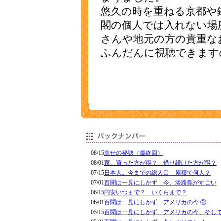
悠久の時を重ねる京都や
閣の個人では入れない場
さんや地元の方の貴重な
ふんだんに視聴できます
08/15
幸せの秘訣（最終回）
08/01
家、買った方が得？ 借り続けた方が得？
07/15
日本人。今までの総人口 累積で何人？
07/01
百聞は一見にしかず 今、淡路島がすごい
06/15
円安いつまで？ いくらまで？
06/01
百聞は一見にしかず アメリカの今 ②
05/15
百聞は一見にしかず アメリカの今、そし