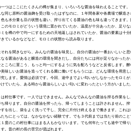
一つはここにたくさんの樽が集まり、いろいろな醤油を味わえることです。
んな同じ原料の醤油麹を受け取ったはずなのに、１年間各家や各農場で醸造さ
、色も水分量も豆の状態も違い、搾り出てくる醤油の色も味も違ってきます。
、このモロミがどういう環境に置かれていたか、温度が十分あったか、足りな
ロミを樽の中で均一にするための天地返しはされていたか、醤油の要素は十分
できているかなどなど、モロミの状態から読み取ります。
それを聞きながら、みんなの醤油を味見し、自分の醤油が一番おいしいと思
になる醤油があると醸造の環境を聞きだし、自分たちには何が足りなかったか
なところに置こう、もっと均一にするように気を配ろうなどと反省します。酵
や美味しいお醤油を造ってくれる菌に働いてもらうには、どんな環境を用意し
研究します。愛情は必須です。今回、途中までよい匂いがしなかったモロミが
かけていたら、ある時から醤油らしいよい匂いに変わったという方がいました
は村仕事です。一人ではできません。みんなでみんなの醤油を搾る作業をし
持ち帰ります。自分の醤油を搾ったら、帰ってしまうことは許されません。搾
かすを出し、袋をよく洗って干し、完全に片付け終えるまで働きます。これは
私たちにとっては、なかなかない経験です。でも３代前までは当たり前のこと
に１度のこの村仕事にはまる人もかなりいます。でも何年たっても途中で帰り
ます。昔の村の長の苦労が偲ばれます。