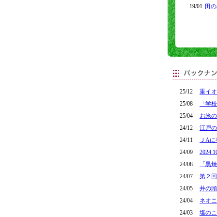
19/01
田の
25/12
重イオ
25/08
「学校
25/04
お米の
24/12
江戸の
24/11
ＪAに
24/09
202
24/08
「黒焼
24/07
第２回
24/05
井の頭
24/04
ネオニ
24/03
塩のこ