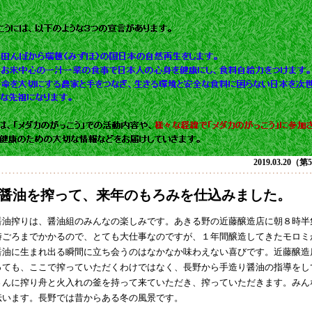
2019.03.20（
醤油を搾って、来年のもろみを仕込みました。
油搾りは、醤油組のみんなの楽しみです。あきる野の近藤醸造店に朝８時半
時ごろまでかかるので、とても大仕事なのですが、１年間醸造してきたモロミ
醤油に生まれ出る瞬間に立ち会うのはなかなか味わえない喜びです。近藤醸造
っても、ここで搾っていただくわけではなく、長野から手造り醤油の指導をし
さんに搾り舟と火入れの釜を持って来ていただき、搾っていただきます。みん
伝います。長野では昔からある冬の風景です。