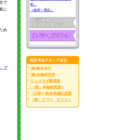
生で
実』
真に
（植草一秀氏）
ため
も、ア
* (株)船井本社
*
(株)本物研究所
*
５１コラボ事業部
（（株）本物研究所）
*
（公財）舩井幸雄記念館
*
（株）エヴァ・ビジョン