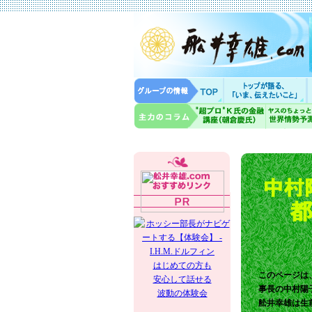
はじめての方も
このページは
安心して話せる
事長の
中村陽
波動の体験会
舩井幸雄は生