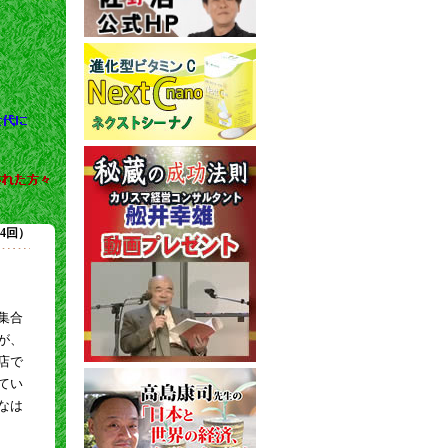
第54回）
集合
が、
店で
てい
なは