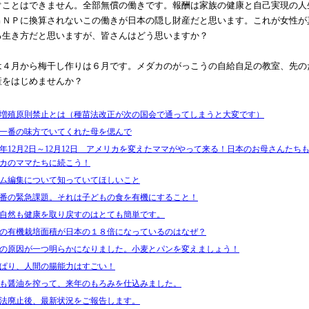
ぐことはできません。全部無償の働きです。報酬は家族の健康と自己実現の人
ＧＮＰに換算されないこの働きが日本の隠し財産だと思います。これが女性が
る生き方だと思いますが、皆さんはどう思いますか？
４月から梅干し作りは６月です。メダカのがっこうの自給自足の教室、先の
産をはじめませんか？
増殖原則禁止とは（種苗法改正が次の国会で通ってしまうと大変です）
一番の味方でいてくれた母を偲んで
19年12月2日～12月12日 アメリカを変えたママがやって来る！日本のお母さんたち
カのママたちに続こう！
ム編集について知っていてほしいこと
番の緊急課題。それは子どもの食を有機にすること！
自然も健康を取り戻すのはとても簡単です。
の有機栽培面積が日本の１８倍になっているのはなぜ？
の原因が一つ明らかになりました。小麦とパンを変えましょう！
ぱり、人間の腸能力はすごい！
も醤油を搾って、来年のもろみを仕込みました。
法廃止後、最新状況をご報告します。