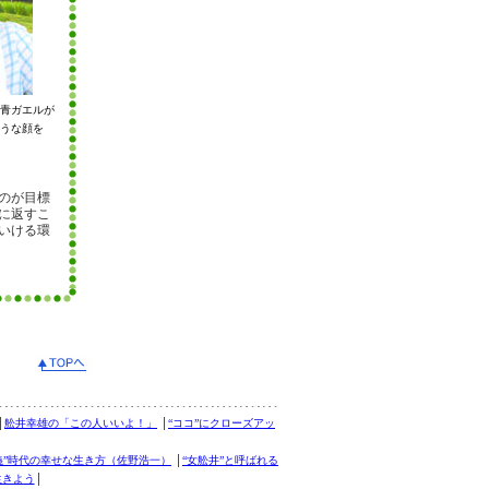
青ガエルが
うな顔を
のが目標
に返すこ
いける環
│
舩井幸雄の「この人いいよ！」
│
“ココ”にクローズアッ
義”時代の幸せな生き方（佐野浩一）
│
“女舩井”と呼ばれる
生きよう
│