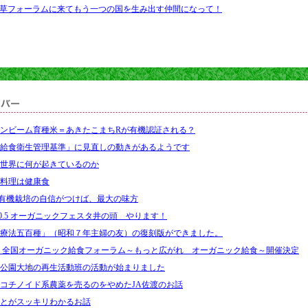
草フォーラムに来てもう一つの国を生み出す仲間になって！
ンビーム育種米＝あきたこまちRが有機認証される？
給食衛生管理基準」に見直しの動きがあるようです
世界に何が起きているのか
料理は健康食
有機栽培の自信がつけば、最大の味方
4.10.5 オーガニックフェスタ井の頭 やります！
療法五百種」（昭和７年主婦の友）の復刻版ができました。
 全国オーガニック給食フォーラム～もっと広がれ オーガニック給食～開催決定
公園大地の再生活動班の活動が始まりました
コチノイド系農薬を売るのをやめたJA佐渡のお話
とがスッキリわかるお話