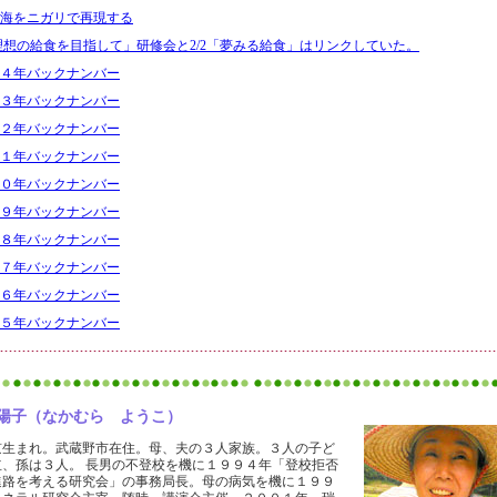
海をニガリで再現する
「理想の給食を目指して」研修会と2/2「夢みる給食」はリンクしていた。
４年バックナンバー
３年バックナンバー
２年バックナンバー
１年バックナンバー
０年バックナンバー
９年バックナンバー
８年バックナンバー
７年バックナンバー
６年バックナンバー
５年バックナンバー
:中村 陽子（なかむら ようこ）
京生まれ。武蔵野市在住。母、夫の３人家族。３人の子ど
立、孫は３人。 長男の不登校を機に１９９４年「登校拒否
進路を考える研究会」の事務局長。母の病気を機に１９９