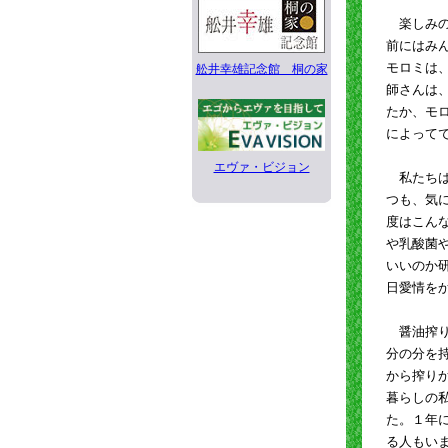
楽しみの
前にはみ
モロミは
舩井幸雄記念館 桐の家
師さんは
たか、モ
によって
エヴァ・ビジョン
私たちは
つも、気
度はこん
や乳酸菌
いいのか
日愛情を
醤油搾り
分の分を
から搾り
暮らしの
た。１年
る人もい