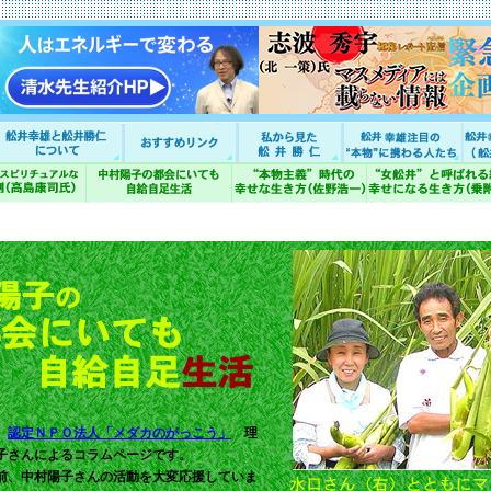
、
認定ＮＰＯ法人「メダカのがっこう」
理
子さんに
よるコラムページです。
前、中村陽子さんの活動を大変応援していま