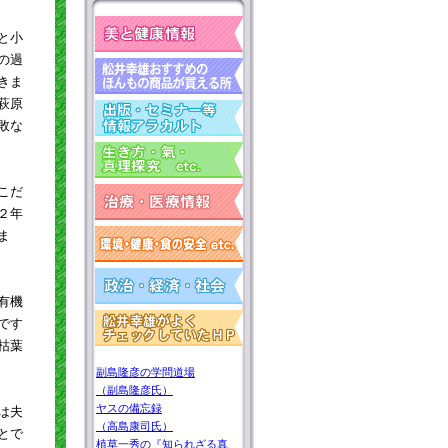
と小
の過
きま
萩原
敗な
こだ
２年
ま
有機
です
枯葉
副島隆彦の学問道場
（副島隆彦氏）
ヤスの備忘録
は夫
（高島康司氏）
とで
植草一秀の『知られざる真