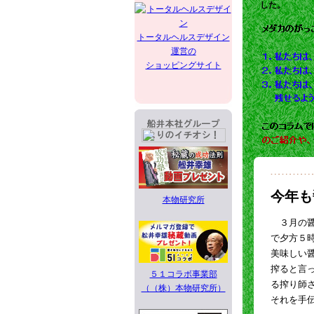
した。
トータルヘルスデザイン
運営の
ショッピングサイト
今年も
本物研究所
３月の醤
で夕方５
美味しい
搾ると言
５１コラボ事業部
る搾り師
（（株）本物研究所）
それを手