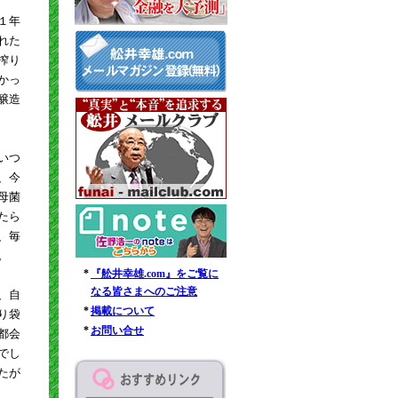
１年
れた
搾り
かっ
醸造
いつ
、今
母菌
たら
、毎
。
*
『舩井幸雄.com』をご覧に
なる皆さまへのご注意
、自
*
掲載について
り袋
*
お問い合せ
都会
でし
たが