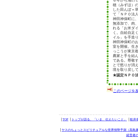
６年から海の
穂（みずほ）
した田んぼ＝
て「ＮＰＯ法
神田神保町に
無添加で、肉
れる「お米ダ
く。自給自足
イル」を手造
神田神保町の
室を開催。生
っこうが東京
農家と手を結
である。尊敬
とで怒りが消
境を取り戻し
★認定ＮＰＯ
このページを
│
TOP
│
トップが語る、「いま、伝えたいこと」
│
舩井
│
ヤスのちょっとスピリチュアルな世界情勢予測（高島
経営者