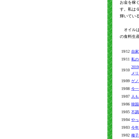
お金を稼
す。私は
輝いてい
オイルは
の食料生
19/12
自家
19/11
私の
20
19/10
メリ
19/09
ゲノ
19/08
今一
19/07
人も
19/06
韓国
19/05
不調
19/04
やっ
19/03
今年
19/02
種子