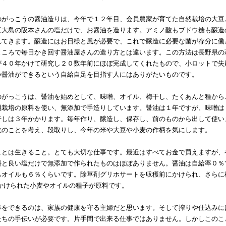
がっこうの醤油造りは、今年で１２年目、会員農家が育てた自然栽培の大豆
豆大島の阪本さんの塩だけで、お醤油を造ります。アミノ酸もブドウ糖も醸造
れてきます。醸造にはお日様と風が必要で、これで醸造に必要な菌が存分に働
ところで毎日かき回す醤油屋さんの造り方とは違います。この方法は長野県の
が４０年かけて研究し２０数年前にほぼ完成してくれたもので、小ロットで失
い醤油ができるという自給自足を目指す人にはありがたいものです。
がっこうは、醤油を始めとして、味噌、オイル、梅干し、たくあんと種から
機栽培の原料を使い、無添加で手造りしています。醤油は１年ですが、味噌は
干しは３年かかります。毎年作り、醸造し、保存し、前のものから出して使い
先のことを考え、段取りし、今年の米や大豆や小麦の作柄を気にします。
とは生きること。とても大切な仕事です。最近はすべてお金で買えますが、
料と良い塩だけで無添加で作られたものはほぼありません。醤油は自給率０％
もオイルも６％くらいです。除草剤グリホサートを収穫前にかけられ、さらに
Dをかけられた小麦やオイルの種子が原料です。
をできるのは、家族の健康を守る主婦だと思います。そして搾りや仕込みに
たちの手伝いが必要です。片手間で出来る仕事ではありません。しかしこのこ