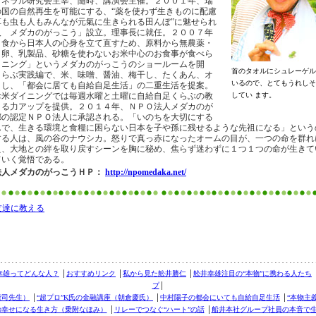
ミネラル研究会主宰、随時、講演会主催。２００１年、瑞
の国の自然再生を可能にする、“薬を使わず生きものに配慮
草も虫も人もみんなが元氣に生きられる田んぼ”に魅せられ
人 メダカのがっこう」設立。理事長に就任。２００７年
、食から日本人の心身を立て直すため、原料から無農薬・
、卵、乳製品、砂糖を使わないお米中心のお食事が食べら
イニング」というメダカのがっこうのショールームを開
首のタオルにシュレーゲル
くらぶ実践編で、米、味噌、醤油、梅干し、たくあん、オ
いるので、とてもうれしそ
りし、「都会に居ても自給自足生活」の二重生活を提案。
お米ダイニングでは毎週水曜と土曜に自給自足くらぶの教
してい ます。
きる力アップを提供。２０１４年、ＮＰＯ法人メダカのが
都の認定ＮＰＯ法人に承認される。「いのちを大切にする
んで、生きる環境と食糧に困らない日本を子や孫に残せるような先祖になる」という
する人は、風の谷のナウシカ。怒りで真っ赤になったオームの目が、一つの命を群れ
え、大地との絆を取り戻すシーンを胸に秘め、焦らず迷わずに１つ１つの命が生きて
ていく覚悟である。
法人メダカのがっこうＨＰ：
http://npomedaka.net/
友達に教える
幸雄ってどんな人？
│
おすすめリンク
│
私から見た舩井勝仁
│
舩井幸雄注目の“本物”に携わる人たち
プ
│
康司先生）
│
“超プロ”K氏の金融講座（朝倉慶氏）
│
中村陽子の都会にいても自給自足生活
│
“本物主
の幸せになる生き方（乗附なほみ）
│
リレーでつなぐ“ハート”の話
│
船井本社グループ社員の本音で