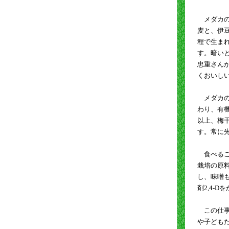
メダカの
麦と、伊
程で生ま
す。暗い
忠重さん
くおいし
メダカの
わり、有
以上、梅
す。常に
食べるこ
栽培の原
し、味噌
剤2,4-
この仕事
や子ども