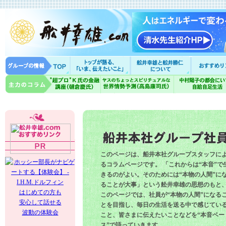
このページは、船井本社グループスタッフに
るコラムページです。 「これからは“本音”で
きるのがよい。そのためには“本物の人間”に
ることが大事」という舩井幸雄の思想のもと
はじめての方も
このページでは、社員が“本物の人間”になる
安心して話せる
とを目指し、毎日の生活を送る中で感じてい
波動の体験会
こと、皆さまに伝えたいことなどを“本音ベー
ス”で語っていきます。