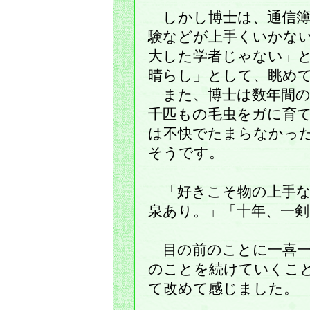
しかし博士は、通信簿
験などが上手くいかな
大した学者じゃない」
晴らし」として、眺め
また、博士は数年間の
千匹もの毛虫をガに育
は不快でたまらなかっ
そうです。
「好きこそ物の上手な
泉あり。」「十年、一剣
目の前のことに一喜一
のことを続けていくこ
て改めて感じました。