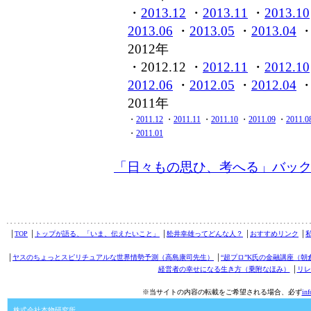
・
2013.12
・
2013.11
・
2013.10
2013.06
・
2013.05
・
2013.04
2012年
・2012.12 ・
2012.11
・
2012.10
2012.06
・
2012.05
・
2012.04
2011年
・
2011.12
・
2011.11
・
2011.10
・
2011.09
・
2011.0
・
2011.01
「日々もの思ひ、考へる」バッ
│
TOP
│
トップが語る、「いま、伝えたいこと」
│
舩井幸雄ってどんな人？
│
おすすめリンク
│
│
ヤスのちょっとスピリチュアルな世界情勢予測（高島康司先生）
│
“超プロ”K氏の金融講座（朝
経営者の幸せになる生き方（乗附なほみ）
│
リレ
※当サイトの内容の転載をご希望される場合、必ず
in
株式会社本物研究所