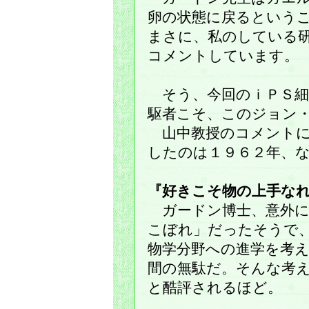
卵の状態に戻るという
まさに、私のしている
コメントしています。
そう、今回のｉＰＳ細
駆者こそ、このジョン
山中教授のコメントに
したのは１９６２年、
『好きこそ物の上手な
ガードン博士、意外に
こぼれ」だったそうで
物学分野への進学を考
間の無駄だ。そんな考
と酷評されるほど。