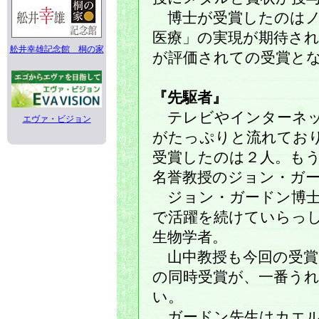
博士が受賞したのはノ
医療」の実現が期待さ
舩井幸雄記念館 桐の家
が評価されての受賞と
『先駆者』
テレビやインターネッ
エヴァ・ビジョン
がたっぷりと流れてお
受賞したのは２人。も
名誉教授のジョン・ガ
ジョン・ガードン博士
で活躍を続けていらっ
生物学者。
山中教授も今回の受賞
の同時受賞が、一番う
い。
ガードン先生はカエル