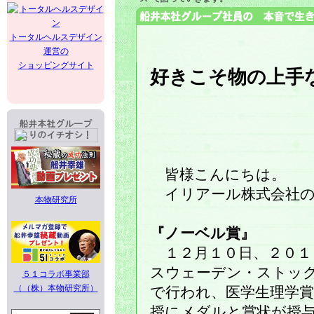
トータルヘルスデザイン
運営の
ショッピングサイト
好きこそ物の上手
皆様こんにちは。
イリアール株式会社の
本物研究所
『ノーベル賞』
１２月１０日、２０１
スウェーデン・ストッ
５１コラボ事業部
（（株）本物研究所）
で行われ、医学生理学賞
授にメダルと賞状が授