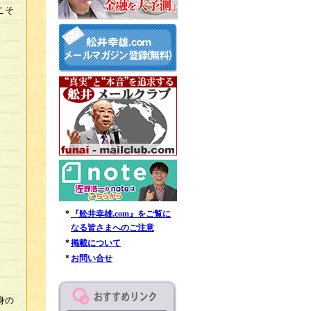
こそ
*
『舩井幸雄.com』をご覧に
なる皆さまへのご注意
*
掲載について
*
お問い合せ
身の