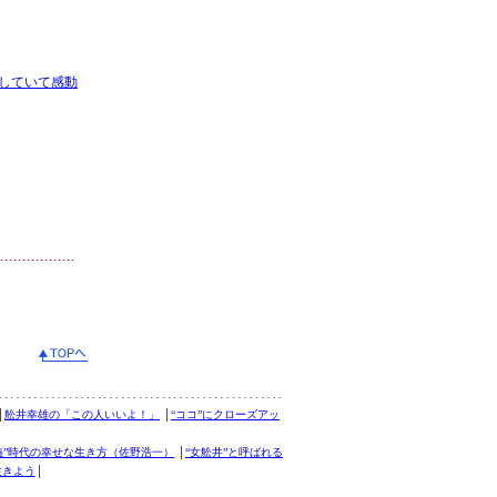
していて感動
│
舩井幸雄の「この人いいよ！」
│
“ココ”にクローズアッ
義”時代の幸せな生き方（佐野浩一）
│
“女舩井”と呼ばれる
生きよう
│