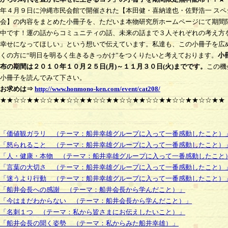
年４月９日に沖縄市民会館で開催された【本田健・喜納達也・佐野浩一 スペ
会】の内容をまとめた小冊子を、ただいま本物研究所ホームページにて期間
中です！運の話からコミュニティの話、未来の話まで３人それぞれの考え方
幸せになってほしい」という想いで伝えています。私達も、この小冊子を広
くの方に“明日を明るく生きるきっかけ”をつくりたいと考えております。
小
布の期間は２０１０年１０月２５日(月)～１１月３０日(火)までです。
この機
小冊子を読んでみて下さい。
のお求めは⇒
http://www.honmono-ken.com/event/cat208/
☆★★☆☆★★☆☆★★☆☆★★☆☆★★☆☆★★☆☆★★☆☆★★☆☆★
「価値観ガラリ （テーマ：船井幸雄グループに入って一番感動したこと）
「怒られること （テーマ：船井幸雄グループに入って一番感動したこと）
「人・健康・本物 （テーマ：船井幸雄グループに入って一番感動したこと
「言葉の大切さ （テーマ：船井幸雄グループに入って一番感動したこと）
「迷うより行動 （テーマ：船井幸雄グループに入って一番感動したこと）
「船井会長への感謝 （テーマ：船井会長から学んだこと）」
「今はまだわからない （テーマ：船井会長から学んだこと）」
「名刺１つ （テーマ：私から皆さまにお伝えしたいこと）」
「船井会長の聞く姿勢 （テーマ：私からみた船井幸雄）」