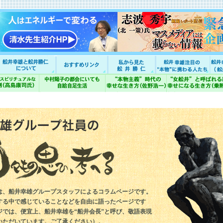
は、船井幸雄グループスタッフによるコラムページです。
する中で感じていることなどを自由に語ったページです
ジでは、便宜上、船井幸雄を“船井会長”と呼び、敬語表現
いただいています。ご了承ください）。