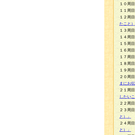
１０周目
１１周目
１２周目
たこと）
１３周目
１４周目
１５周目
１６周目
１７周目
１８周目
１９周目
２０周目
まにお伝
２１周目
したいこ
２２周目
２３周目
と）」
２４周目
と）」