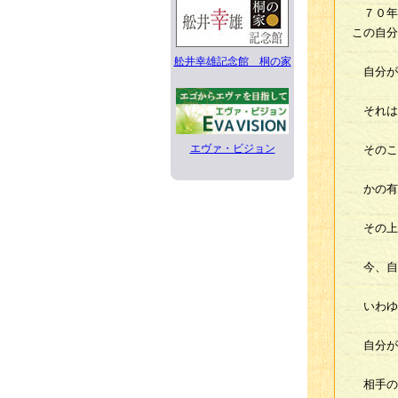
７０年
この自分
舩井幸雄記念館 桐の家
自分が
それは
エヴァ・ビジョン
そのこ
かの有
その上
今、自
いわゆ
自分が
相手の