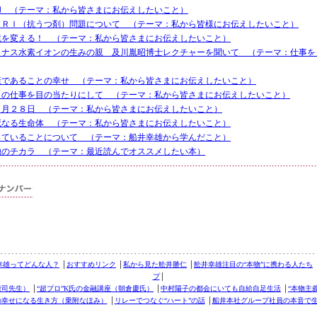
却 （テーマ：私から皆さまにお伝えしたいこと）
ＳＲＩ（抗うつ剤）問題について （テーマ：私から皆様にお伝えしたいこと）
境を変える！ （テーマ：私から皆さまにお伝えしたいこと）
イナス水素イオンの生みの親 及川胤昭博士レクチャーを聞いて （テーマ：仕事を
康であることの幸せ （テーマ：私から皆さまにお伝えしたいこと）
ロの仕事を目の当たりにして （テーマ：私から皆さまにお伝えしたいこと）
０月２８日 （テーマ：私から皆さまにお伝えしたいこと）
死なる生命体 （テーマ：私から皆さまにお伝えしたいこと）
っていることについて （テーマ：船井幸雄から学んだこと）
独のチカラ （テーマ：最近読んでオススメしたい本）
幸雄ってどんな人？
│
おすすめリンク
│
私から見た舩井勝仁
│
舩井幸雄注目の“本物”に携わる人たち
プ
│
康司先生）
│
“超プロ”K氏の金融講座（朝倉慶氏）
│
中村陽子の都会にいても自給自足生活
│
“本物主
の幸せになる生き方（乗附なほみ）
│
リレーでつなぐ“ハート”の話
│
船井本社グループ社員の本音で