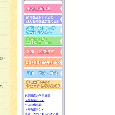
。
はい
す。
副島隆彦の学問道場
（副島隆彦氏）
ヤスの備忘録
（高島康司氏）
植草一秀の『知られざる真