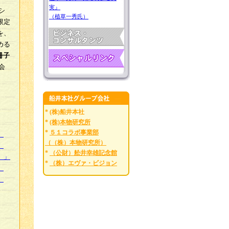
実』
シ
（植草一秀氏）
限定
を、
める
冊子
会
★
* (株)船井本社
*
(株)本物研究所
*
５１コラボ事業部
」
（（株）本物研究所）
」
*
（公財）舩井幸雄記念館
）」
*
（株）エヴァ・ビジョン
」
」