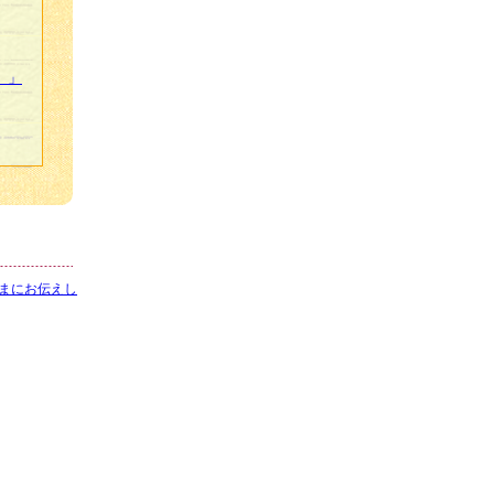
）」
まにお伝えし