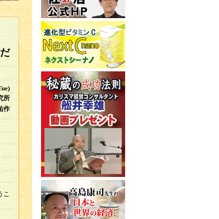
だ
Tue)
究所
祐作
うこ