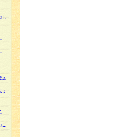
動し
」
」
皆さ
伝え
こ
いこ