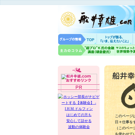
はじめての方も
このページ
安心して話せる
日々仕事を
波動の体験会
（このペー
を使わせて