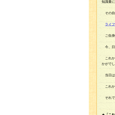
知識量に
その自
ライフ
ご自身
今、日
これか
かがでし
当日は
これか
それで
★
「これ