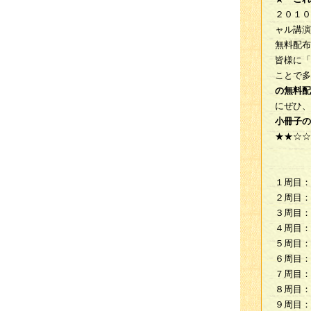
２０１０
ャル講演
無料配布
皆様に「
ことで多
の無料配
にぜひ、
小冊子
★★☆
１周目：
２周目：
３周目：
４周目：
５周目：
６周目：
７周目：
８周目：
９周目：