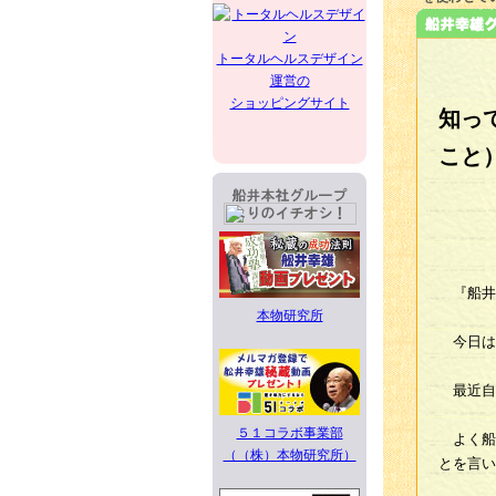
トータルヘルスデザイン
運営の
ショッピングサイト
知っ
こと
『船井幸
本物研究所
今日は
最近自
５１コラボ事業部
よく船
（（株）本物研究所）
とを言い