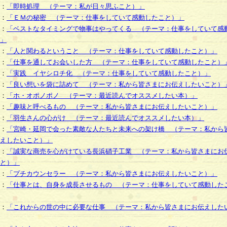
：
「即時処理 （テーマ：私が日々思ふこと）」
：
「ＥＭの秘密 （テーマ：仕事をしていて感動したこと）」
：
「ベストなタイミングで物事はやってくる （テーマ：仕事をしていて感
」
：
「人と関わるということ （テーマ：仕事をしていて感動したこと）」
：
「仕事を通してお会いした方 （テーマ：仕事をしていて感動したこと）
：
「実践 イヤシロチ化 （テーマ：仕事をしていて感動したこと）」
：
「良い想いを袋に詰めて （テーマ：私から皆さまにお伝えしたいこと）
：
「ホ・オポノポノ （テーマ：最近読んでオススメしたい本）」
：
「趣味と呼べるもの （テーマ：私から皆さまにお伝えしたいこと）」
：
「羽生さんの心がけ （テーマ：最近読んでオススメしたい本）」
：
「宮崎・延岡で会った素敵な人たちと未来への架け橋 （テーマ：私から
えしたいこと）」
：
「誠実な商売を心がけている長浜硝子工業 （テーマ：私から皆さまにお
と）」
：
「プチカウンセラー （テーマ：私から皆さまにお伝えしたいこと）」
：
「仕事とは、自身を成長させるもの （テーマ：仕事をしていて感動した
：
「これからの世の中に必要な仕事 （テーマ：私から皆さまにお伝えした