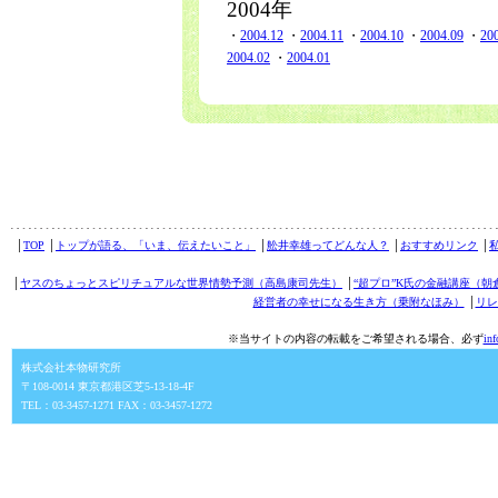
2004年
・
2004.12
・
2004.11
・
2004.10
・
2004.09
・
20
2004.02
・
2004.01
│
TOP
│
トップが語る、「いま、伝えたいこと」
│
舩井幸雄ってどんな人？
│
おすすめリンク
│
│
ヤスのちょっとスピリチュアルな世界情勢予測（高島康司先生）
│
“超プロ”K氏の金融講座（朝
経営者の幸せになる生き方（乗附なほみ）
│
リレ
※当サイトの内容の転載をご希望される場合、必ず
in
株式会社本物研究所
〒108-0014 東京都港区芝5-13-18-4F
TEL：03-3457-1271 FAX：03-3457-1272