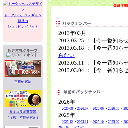
毎週月曜
トータルヘルスデザイン
運営の
ショッピングサイト
2013年03月
2013.03.25 ：【今一番知
2013.03.18 ：【今一番知
らない
2013.03.11 ：【今一番知
2013.03.04 ：【今一番知
本物研究所
2026年
・
2026.08
・
2026.07
・
2026.06
・
2026.05
・
20
５１コラボ事業部
2025年
（（株）本物研究所）
・
2025.12
・
2025.11
・
2025.10
・
2025.09
・
20
2025.02
・
2025.01