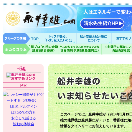
はじめての方も
このページでは、舩井幸雄が（2014年1月19
安心して話せる
雄の他界後は舩井勝仁が）いま一番皆様に知
波動の体験会
情報をタイムリーにお伝えしていきます。