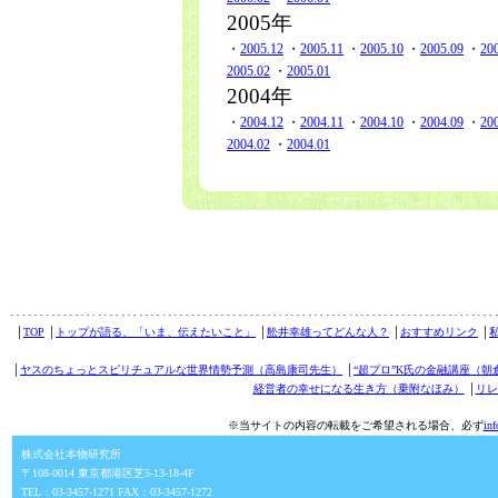
2005年
・
2005.12
・
2005.11
・
2005.10
・
2005.09
・
20
2005.02
・
2005.01
2004年
・
2004.12
・
2004.11
・
2004.10
・
2004.09
・
20
2004.02
・
2004.01
│
TOP
│
トップが語る、「いま、伝えたいこと」
│
舩井幸雄ってどんな人？
│
おすすめリンク
│
│
ヤスのちょっとスピリチュアルな世界情勢予測（高島康司先生）
│
“超プロ”K氏の金融講座（朝
経営者の幸せになる生き方（乗附なほみ）
│
リレ
※当サイトの内容の転載をご希望される場合、必ず
in
株式会社本物研究所
〒108-0014 東京都港区芝5-13-18-4F
TEL：03-3457-1271 FAX：03-3457-1272