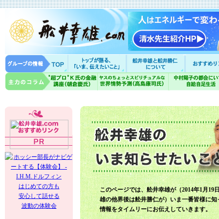
はじめての方も
このページでは、舩井幸雄が（2014年1月19
安心して話せる
雄の他界後は舩井勝仁が）いま一番皆様に知
波動の体験会
情報をタイムリーにお伝えしていきます。