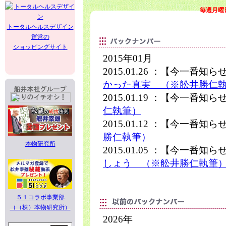
毎週月曜
トータルヘルスデザイン
運営の
ショッピングサイト
2015年01月
2015.01.26 ：【今一番知
かった真実 （※舩井勝仁
2015.01.19 ：【今一番知
仁執筆）
2015.01.12 ：【今一番知
勝仁執筆）
本物研究所
2015.01.05 ：【今一番知
しょう （※舩井勝仁執筆
５１コラボ事業部
（（株）本物研究所）
2026年