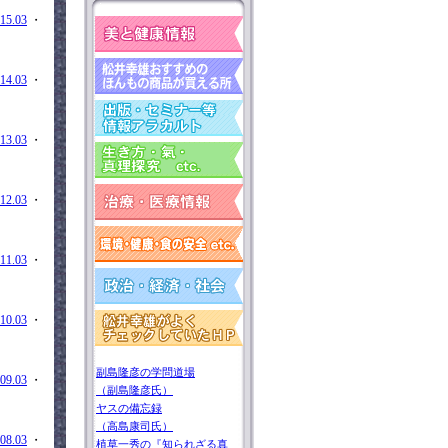
15.03
・
14.03
・
13.03
・
12.03
・
11.03
・
10.03
・
副島隆彦の学問道場
09.03
・
（副島隆彦氏）
ヤスの備忘録
（高島康司氏）
08.03
・
植草一秀の『知られざる真