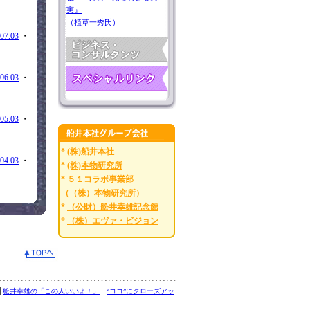
実』
（植草一秀氏）
07.03
・
06.03
・
05.03
・
* (株)船井本社
04.03
・
*
(株)本物研究所
*
５１コラボ事業部
（（株）本物研究所）
*
（公財）舩井幸雄記念館
*
（株）エヴァ・ビジョン
│
舩井幸雄の「この人いいよ！」
│
“ココ”にクローズアッ