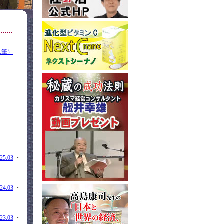
執筆）
25.03
・
24.03
・
23.03
・