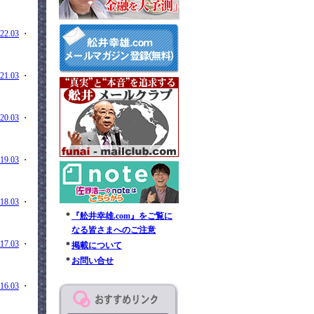
22.03
・
21.03
・
20.03
・
19.03
・
18.03
・
*
『舩井幸雄.com』をご覧に
なる皆さまへのご注意
17.03
・
*
掲載について
*
お問い合せ
16.03
・