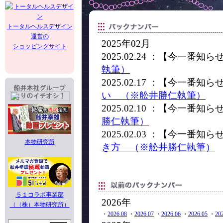
トータルヘルスデザイン
運営の
2025年02月
ショッピングサイト
2025.02.24 ：【今一番知
執筆）
2025.02.17 ：【今一番知
い （※舩井勝仁執筆）
2025.02.10 ：【今一番知
勝仁執筆）
2025.02.03 ：【今一番知
本物研究所
き方 （※舩井勝仁執筆）
５１コラボ事業部
2026年
（（株）本物研究所）
・
2026.08
・
2026.07
・
2026.06
・
2026.05
・
20