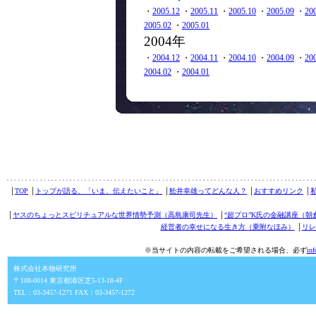
・
2005.12
・
2005.11
・
2005.10
・
2005.09
・
20
2005.02
・
2005.01
2004年
・
2004.12
・
2004.11
・
2004.10
・
2004.09
・
20
2004.02
・
2004.01
│
TOP
│
トップが語る、「いま、伝えたいこと」
│
舩井幸雄ってどんな人？
│
おすすめリンク
│
│
ヤスのちょっとスピリチュアルな世界情勢予測（高島康司先生）
│
“超プロ”K氏の金融講座（朝
経営者の幸せになる生き方（乗附なほみ）
│
リレ
※当サイトの内容の転載をご希望される場合、必ず
in
株式会社本物研究所
〒108-0014 東京都港区芝5-13-18-4F
TEL：03-3457-1271 FAX：03-3457-1272