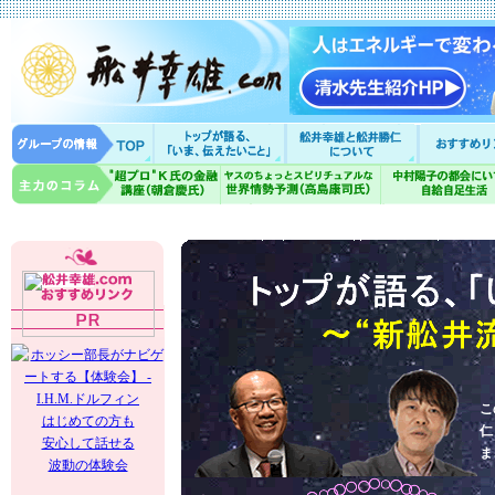
こ
はじめての方も
仁
安心して話せる
ま
波動の体験会