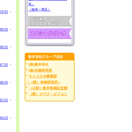
実』
（植草一秀氏）
10.03
・
09.03
・
08.03
・
* (株)船井本社
07.03
・
*
(株)本物研究所
*
５１コラボ事業部
（（株）本物研究所）
06.03
・
*
（公財）舩井幸雄記念館
*
（株）エヴァ・ビジョン
05.03
・
04.03
・