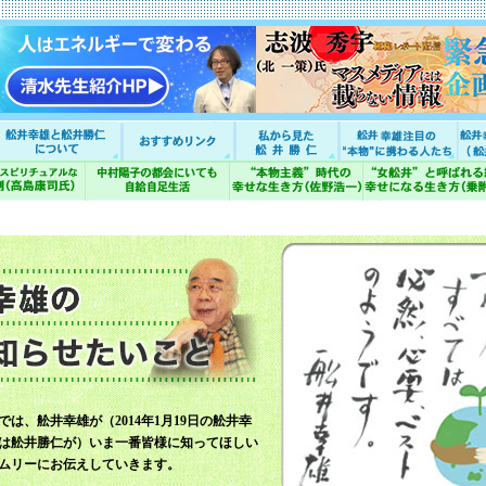
では、舩井幸雄が（2014年1月19日の舩井幸
は舩井勝仁が）いま一番皆様に知ってほしい
ムリーにお伝えしていきます。