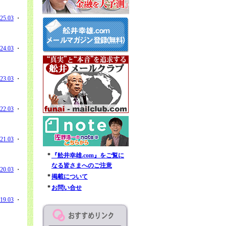
25.03
・
24.03
・
23.03
・
22.03
・
21.03
・
*
『舩井幸雄.com』をご覧に
なる皆さまへのご注意
20.03
・
*
掲載について
*
お問い合せ
19.03
・