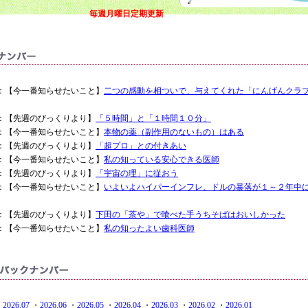
毎週月曜日定期更新
1.30 ：【今一番知らせたいこと】
二つの感動を相ついで、与えてくれた「にんげんクラ
.27 ：【先週のびっくりより】
「５時間」と「１時間１０分」
1.23 ：【今一番知らせたいこと】
本物の薬（副作用のないもの）はある
.20 ：【先週のびっくりより】
「超プロ」との付きあい
1.16 ：【今一番知らせたいこと】
私の知っている安心できる医師
.13 ：【先週のびっくりより】
「宇宙の理」に従おう
1.09 ：【今一番知らせたいこと】
いよいよハイパーインフレ、ドルの暴落が１～２年中
.06 ：【先週のびっくりより】
下田の「茶や」で喰べた手うちそばはおいしかった
1.02 ：【今一番知らせたいこと】
私の知ったよい歯科医師
・
2026.07
・
2026.06
・
2026.05
・
2026.04
・
2026.03
・
2026.02
・
2026.01