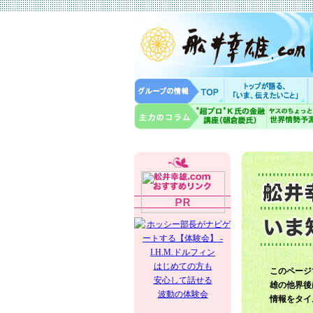
はじめての方も
このページ
安心して話せる
雄の他界後
波動の体験会
情報をタイ