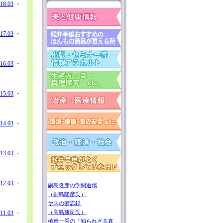
18.03
・
17.03
・
16.03
・
15.03
・
14.03
・
13.03
・
12.03
・
副島隆彦の学問道場
（副島隆彦氏）
ヤスの備忘録
（高島康司氏）
11.03
・
植草一秀の『知られざる真