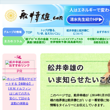
はじめての方も
このページでは、舩井幸雄が（2014年1月19
安心して話せる
雄の他界後は舩井勝仁が）いま一番皆様に知
波動の体験会
情報をタイムリーにお伝えしていきます。