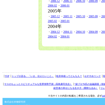
・
2006.12
・
2006.11
・
2006.10
・
2006.09
・
20
2006.02
・
2006.01
2005年
・
2005.12
・
2005.11
・
2005.10
・
2005.09
・
20
2005.02
・
2005.01
2004年
・
2004.12
・
2004.11
・
2004.10
・
2004.09
・
20
2004.02
・
2004.01
│
TOP
│
トップが語る、「いま、伝えたいこと」
│
舩井幸雄ってどんな人？
│
おすすめリンク
│
│
ヤスのちょっとスピリチュアルな世界情勢予測（高島康司先生）
│
“超プロ”K氏の金融講座（朝
経営者の幸せになる生き方（乗附なほみ）
│
リレ
※当サイトの内容の転載をご希望される場合、必ず
in
株式会社本物研究所