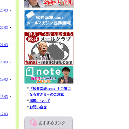
23.03
・
22.03
・
21.03
・
20.03
・
19.03
・
*
『舩井幸雄.com』をご覧に
なる皆さまへのご注意
18.03
・
*
掲載について
*
お問い合せ
17.03
・