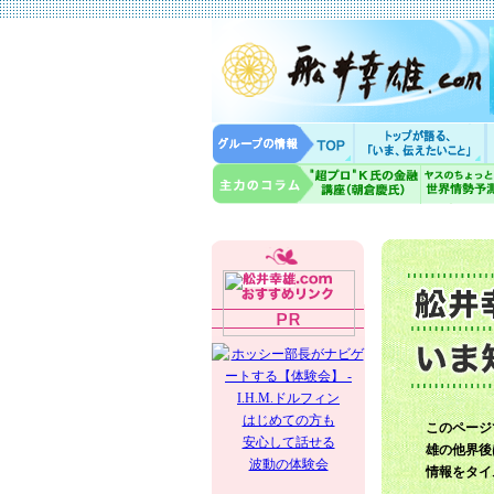
はじめての方も
このページ
安心して話せる
雄の他界後
波動の体験会
情報をタイ