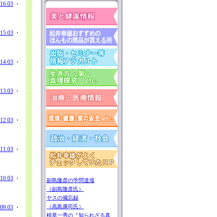
16.03
・
15.03
・
14.03
・
13.03
・
12.03
・
11.03
・
10.03
・
副島隆彦の学問道場
（副島隆彦氏）
ヤスの備忘録
（高島康司氏）
09.03
・
植草一秀の『知られざる真