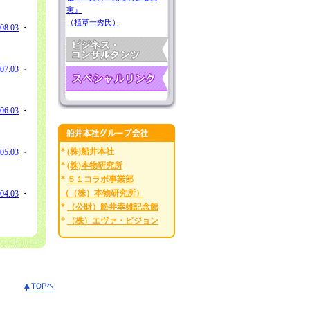
実』
（植草一秀氏）
08.03
・
07.03
・
06.03
・
* (株)船井本社
05.03
・
*
(株)本物研究所
*
５１コラボ事業部
（（株）本物研究所）
04.03
・
*
（公財）舩井幸雄記念館
*
（株）エヴァ・ビジョン