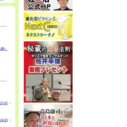
執筆）
25.03
・
24.03
・