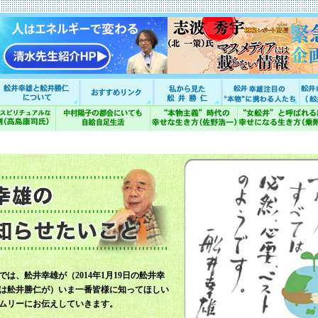
では、舩井幸雄が（2014年1月19日の舩井幸
は舩井勝仁が）いま一番皆様に知ってほしい
ムリーにお伝えしていきます。