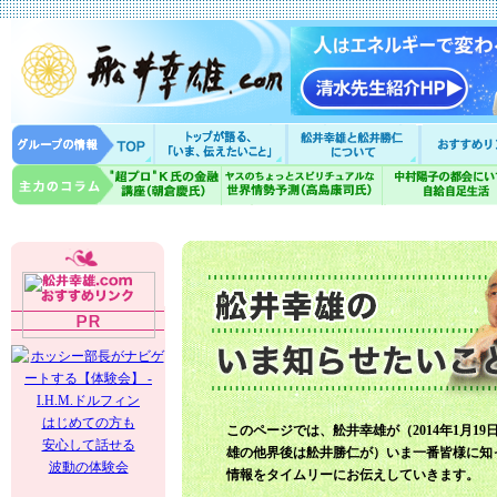
はじめての方も
このページでは、舩井幸雄が（2014年1月19
安心して話せる
雄の他界後は舩井勝仁が）いま一番皆様に知
波動の体験会
情報をタイムリーにお伝えしていきます。