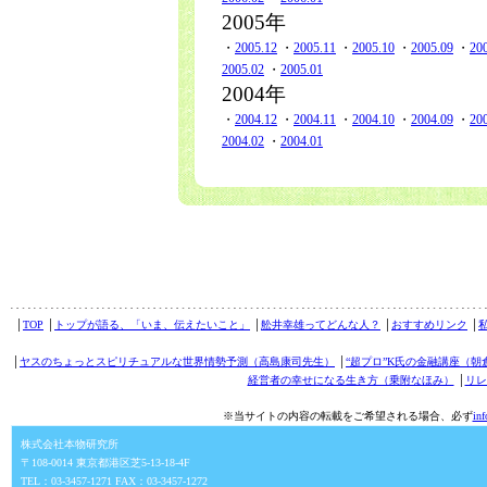
2005年
・
2005.12
・
2005.11
・
2005.10
・
2005.09
・
20
2005.02
・
2005.01
2004年
・
2004.12
・
2004.11
・
2004.10
・
2004.09
・
20
2004.02
・
2004.01
│
TOP
│
トップが語る、「いま、伝えたいこと」
│
舩井幸雄ってどんな人？
│
おすすめリンク
│
│
ヤスのちょっとスピリチュアルな世界情勢予測（高島康司先生）
│
“超プロ”K氏の金融講座（朝
経営者の幸せになる生き方（乗附なほみ）
│
リレ
※当サイトの内容の転載をご希望される場合、必ず
in
株式会社本物研究所
〒108-0014 東京都港区芝5-13-18-4F
TEL：03-3457-1271 FAX：03-3457-1272