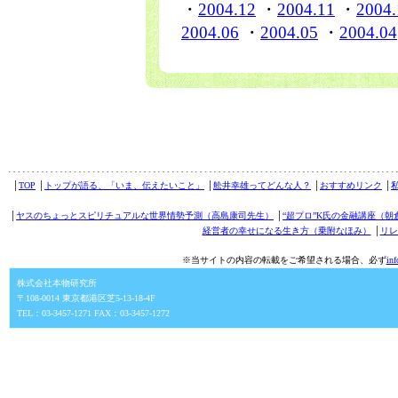
・
2004.12
・
2004.11
・
2004.
2004.06
・
2004.05
・
2004.04
│
TOP
│
トップが語る、「いま、伝えたいこと」
│
舩井幸雄ってどんな人？
│
おすすめリンク
│
│
ヤスのちょっとスピリチュアルな世界情勢予測（高島康司先生）
│
“超プロ”K氏の金融講座（朝
経営者の幸せになる生き方（乗附なほみ）
│
リレ
※当サイトの内容の転載をご希望される場合、必ず
in
株式会社本物研究所
〒108-0014 東京都港区芝5-13-18-4F
TEL：03-3457-1271 FAX：03-3457-1272