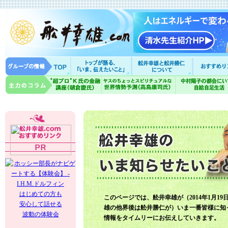
はじめての方も
このページでは、舩井幸雄が（2014年1月19
安心して話せる
雄の他界後は舩井勝仁が）いま一番皆様に知
波動の体験会
情報をタイムリーにお伝えしていきます。