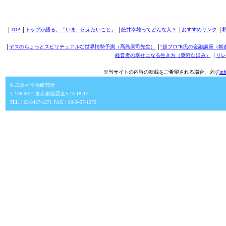
│
TOP
│
トップが語る、「いま、伝えたいこと」
│
舩井幸雄ってどんな人？
│
おすすめリンク
│
│
ヤスのちょっとスピリチュアルな世界情勢予測（高島康司先生）
│
“超プロ”K氏の金融講座（朝
経営者の幸せになる生き方（乗附なほみ）
│
リレ
※当サイトの内容の転載をご希望される場合、必ず
in
株式会社本物研究所
〒108-0014 東京都港区芝5-13-18-4F
TEL：03-3457-1271 FAX：03-3457-1272