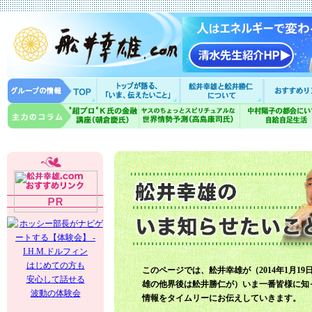
はじめての方も
このページでは、舩井幸雄が（2014年1月19
安心して話せる
雄の他界後は舩井勝仁が）いま一番皆様に知
波動の体験会
情報をタイムリーにお伝えしていきます。