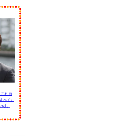
てる 自
すべて』
の杖』