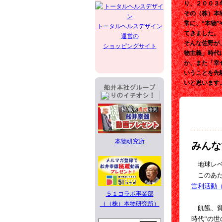
り、２００３
その（株）本
常に、“本物
トータルヘルスデザイン
てきました。
運営の
そんな佐野が
ショッピングサイト
物主義」時代
か、また「幸
いうことを先
いと思います
本物研究所
みんな
地球レベ
このあた
営利活動
５１コラボ事業部
（（株）本物研究所）
飢餓、貧
時代”の