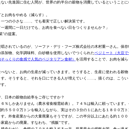
たない先進国に住む人間が、世界の約半分の穀物を消費しているということに
とお肉をやめる（減らす）。
一つの小さな……、でも着実で正しい解決策です。
一週間に一日だけでも、お肉を食べない日をつくりませんか？」
菜”の提案。
唱されているのが、ソーファ・デリ・フーズ株式会社の木村重一さん。保存
の添加物、化学調味料、白砂糖を使用しないでつくられた
ベジミート（大豆で
肉そっくりの食感で人気のベジタリアン食材）
を活用することで、お肉を減ら
。
べないと、お肉の生産が減っていきます。そうすると、生産に使われる穀物
ます。そうすると、それを口にできる人が増えていく……。描くのは、こうい
です。
、日本の穀物自給率をご存じですか？
６％しかありません（農水省食糧需給表）。７４％は輸入に頼っています。
間約５５００万トンを輸入しながら、実はその３分の１にあたる１８００万ト
ます。外食産業からの大量廃棄もそうですが、この半分以上にあたる約１００
各家庭からの廃棄。すなわち、“残飯”です。
残念ながら、食糧の７０％を輸入する一方、世界最大の残飯大国。食べ過ぎ