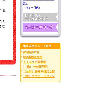
実』
（植草一秀氏）
が餓
たち
きな
* (株)船井本社
*
(株)本物研究所
*
５１コラボ事業部
（（株）本物研究所）
*
（公財）舩井幸雄記念館
*
（株）エヴァ・ビジョン