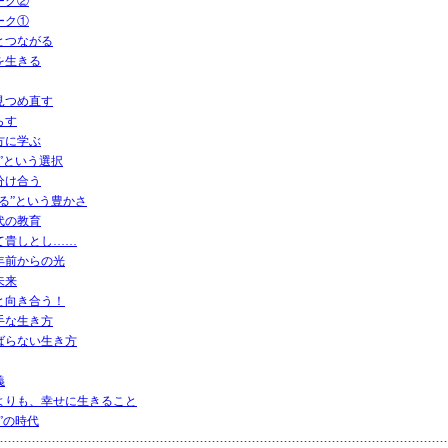
ーク②
ーク①
とつながる
を生きる
見つめ直す
らす
方に学ぶ
”という選択
分け合う
る”という豊かさ
代の教育
て貴しとし……
年前からの光
未来
と向き合う！
手な生き方
ばらない生き方
義
よりも、幸せに生きること
”の時代