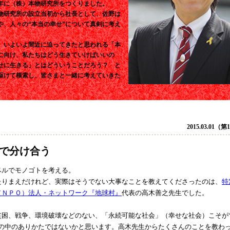
年に（株）本物研究所をつくりました。
物研究所の設立当初から社長として、佐野は
”や、人々の“本当の幸せ”について真剣に考え
、いよいよ間近に迫ってきたと思われる「本
に向け、私たちはどう生きていけばいいの
せに生きる」とはどういうことだろう？ と
駆けて模索し、皆さまと一緒に考えていきた
。
2015.03.01（
で分け合う
ルでモノゴトを考える。
りまえだけれど、実際はそうでない大事なことを教えてくださったのは、
特
（ＮＰＯ）法人・ネットワーク『地球村』
代表の高木善之先生でした。
困、戦争、環境破壊などのない、「永続可能な社会」（幸せな社会）こそが
世の中のありかたではないかと思います。高木先生からたくさんのことを教わ