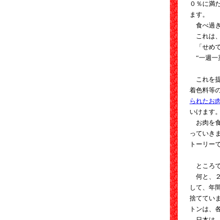
０％に満
ます。
食べ過ぎ
これは、
「せめて
“一週一
これを提
着色料等
られたお
いけます
お肉を食
っていき
トーリー
ところで
何と、２
して、年
捨ててい
トンは、
日本は、