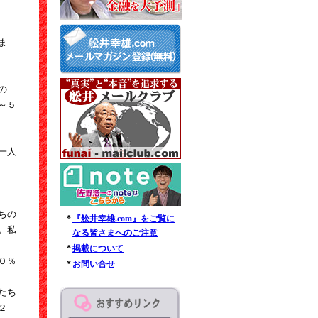
ま
の
～５
一人
ちの
*
『舩井幸雄.com』をご覧に
。私
なる皆さまへのご注意
*
掲載について
０％
*
お問い合せ
たち
２