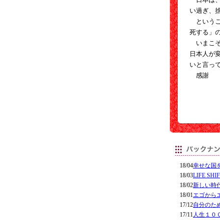
い過ぎ、
というこ
死する」
いまこそ
日本人が
いと言っ
感謝
18/04
幸せな国
18/03
LIFE 
18/02
新しい時
18/01
エゴから
17/12
自分のた
17/11
人生１０