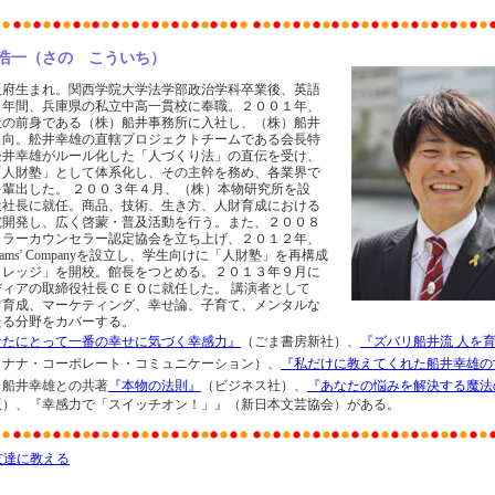
:佐野 浩一（さの こういち）
阪府生まれ。関西学院大学法学部政治学科卒業後、英語
３年間、兵庫県の私立中高一貫校に奉職。２００１年、
社の前身である（株）船井事務所に入社し、（株）船井
出向。舩井幸雄の直轄プロジェクトチームである会長特
舩井幸雄がルール化した「人づくり法」の直伝を受け、
「人財塾」として体系化し、その主幹を務め、各業界で
輩出した。 ２００３年４月、（株）本物研究所を設
役社長に就任。商品、技術、生き方、人財育成における
究開発し、広く啓蒙・普及活動を行う。また、２００８
カラーカウンセラー認定協会を立ち上げ、２０１２年、
eams' Companyを設立し、学生向けに「人財塾」を再構成
カレッジ」を開校。館長をつとめる。２０１３年９月に
ィアの取締役社長ＣＥＯに就任した。 講演者として
材育成、マーケティング、幸せ論、子育て、メンタルな
たる分野をカバーする。
なたにとって一番の幸せに気づく幸感力』
（ごま書房新社）、
『ズバリ船井流 人を育
（ナナ・コーポレート・コミュニケーション）、
『私だけに教えてくれた船井幸雄の
、船井幸雄との共著
『本物の法則』
（ビジネス社）、
『あなたの悩みを解決する魔法
版）、『幸感力で「スイッチオン！」』（新日本文芸協会）がある。
友達に教える