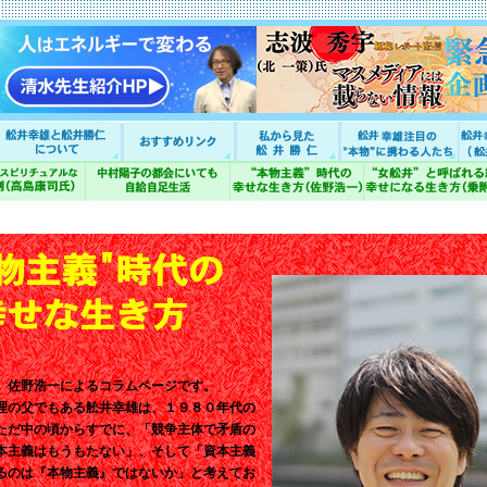
、佐野浩一によるコラムページです。
理の父でもある舩井幸雄は、１９８０年代の
ただ中の頃からすでに、「競争主体で矛盾の
本主義はもうもたない」、そして「資本主義
るのは『本物主義』ではないか」と考えてお