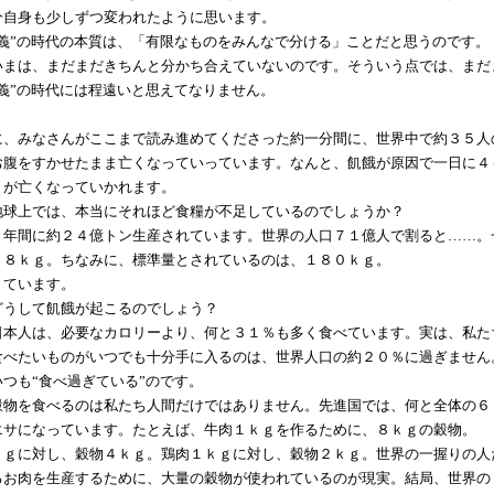
分自身も少しずつ変われたように思います。
義”の時代の本質は、「有限なものをみんなで分ける」ことだと思うのです。
まは、まだまだきちんと分かち合えていないのです。そういう点では、まだ
主義”の時代には程遠いと思えてなりません。
、みなさんがここまで読み進めてくださった約一分間に、世界中で約３５人
お腹をすかせたまま亡くなっていっています。なんと、飢餓が原因で一日に４
々が亡くなっていかれます。
球上では、本当にそれほど食糧が不足しているのでしょうか？
年間に約２４億トン生産されています。世界の人口７１億人で割ると……。
３８ｋｇ。ちなみに、標準量とされているのは、１８０ｋｇ。
ています。
うして飢餓が起こるのでしょう？
本人は、必要なカロリーより、何と３１％も多く食べています。実は、私た
食べたいものがいつでも十分手に入るのは、世界人口の約２０％に過ぎません
つも“食べ過ぎている”のです。
物を食べるのは私たち人間だけではありません。先進国では、何と全体の６
エサになっています。たとえば、牛肉１ｋｇを作るために、８ｋｇの穀物。
ｇに対し、穀物４ｋｇ。鶏肉１ｋｇに対し、穀物２ｋｇ。世界の一握りの人
るお肉を生産するために、大量の穀物が使われているのが現実。結局、世界の