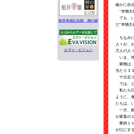
確かに自
“本物主
でも、い
舩井幸雄記念館 桐の家
だ“本物
ちなみに
人々が、
エヴァ・ビジョン
万人の人
いま、地
穀物は、
当たり３
十分足り
では、ど
私たち日
ように、
たちは、い
一方、穀
が家畜の
豚肉１ｋ
が口にす