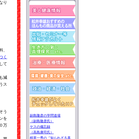
なり
料、
つく
して
も減
うス
そう
副島隆彦の学問道場
ンを
（副島隆彦氏）
０万
ヤスの備忘録
（高島康司氏）
植草一秀の『知られざる真
、買