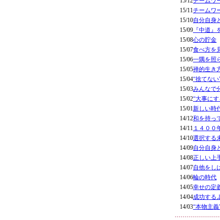
15/12
チームワ
15/11
チームワ
15/10
自分自身
15/09
『中道』
15/08
心の貯金
15/07
食べ方を
15/06
一隅を照
15/05
禅的生き
15/04
“捨てない
15/03
みんなで
15/02
“大事にす
15/01
新しい時
14/12
和を持っ
14/11
１４００
14/10
選択する
14/09
自分自身
14/08
正しい上
14/07
自他をし
14/06
輪の時代
14/05
幸せの定
14/04
成功する
14/03
“本物主義