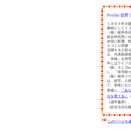
Profile
１９６４年大
教師として１
（株）船井本
総合研究所に
命室に配属。
人づくり研修
活躍する人財を
立、代表取締
「本物」を研
年にはライフ
（株）５１ Dr
し、「幸学館
（株）船井メデ
は、経営、人
ど、多岐にわ
著書に、
『あ
分を育てる』
（成甲書房）
（総合法令出
このページを