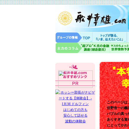
このページは
佐野浩一の義
はじめての方も
バブルの真っ
安心して話せる
ありすぎる資
波動の体験会
にとってかわ