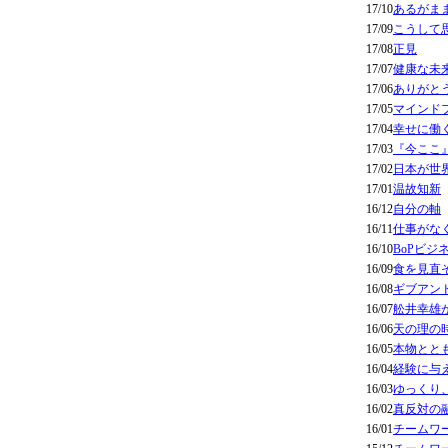
17/10
あるがま
17/09
こうして
17/08
正見
17/07
健康な未
17/06
ありがと
17/05
マインド
17/04
幸せに働
17/03
『今ここ
17/02
日本が世
17/01
温故知新
16/12
自分の軸
16/11
仕事がな
16/10
BoPビジネ
16/09
食を見直
16/08
ギブアン
16/07
舩井幸雄
16/06
天の理の
16/05
本物とと
16/04
経験に与
16/03
ゆっくり
16/02
真反対の
16/01
チームワ