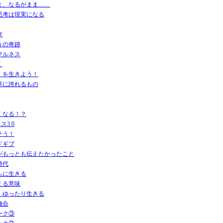
ま、なるがまま……
思考は現実になる
来
うの奇跡
フルネス
く
』を生きよう！
界に誇れるもの
くなる！？
ス3.0
そう！
ドギブ
がもっとも伝えたかったこと
時代
もに生きる
える意味
、ゆったり生きる
融合
ーク③