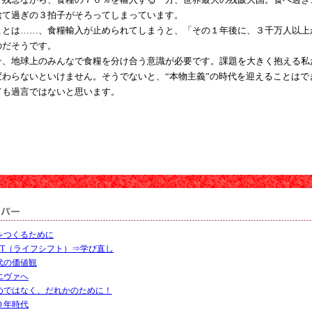
捨て過ぎの３拍子がそろってしまっています。
とは……、食糧輸入が止められてしまうと、「その１年後に、３千万人以上
のだそうです。
、地球上のみんなで食糧を分け合う意識が必要です。課題を大きく抱える私
変わらないといけません。そうでないと、“本物主義”の時代を迎えることはで
ても過言ではないと思います。
をつくるために
SHIFT（ライフシフト）⇒学び直し
代の価値観
エヴァへ
めではなく、だれかのために！
０年時代