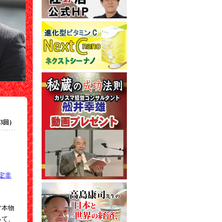
第13回）
定非
“本物
って、