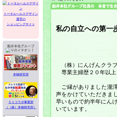
トータルヘルスデザイン
運営の
ショッピングサイト
私の自立への第一
（株）にんげんクラブ
専業主婦歴２０年以上
本物研究所
ご縁がありました瀧澤
声をかけていただきま
早いもので約半年にん
５１コラボ事業部
（（株）本物研究所）
いています。