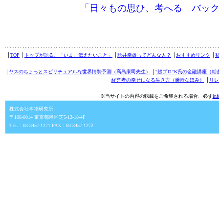
「日々もの思ひ、考へる」バッ
│
TOP
│
トップが語る、「いま、伝えたいこと」
│
舩井幸雄ってどんな人？
│
おすすめリンク
│
│
ヤスのちょっとスピリチュアルな世界情勢予測（高島康司先生）
│
“超プロ”K氏の金融講座（朝
経営者の幸せになる生き方（乗附なほみ）
│
リレ
※当サイトの内容の転載をご希望される場合、必ず
in
株式会社本物研究所
〒108-0014 東京都港区芝5-13-18-4F
TEL：03-3457-1271 FAX：03-3457-1272