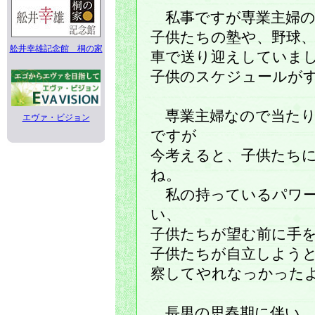
私事ですが専業主婦の
子供たちの塾や、野球
舩井幸雄記念館 桐の家
車で送り迎えしていま
子供のスケジュールが
専業主婦なので当たり
エヴァ・ビジョン
ですが
今考えると、子供たち
ね。
私の持っているパワー
い、
子供たちが望む前に手
子供たちが自立しよう
察してやれなっかった
長男の思春期に伴い