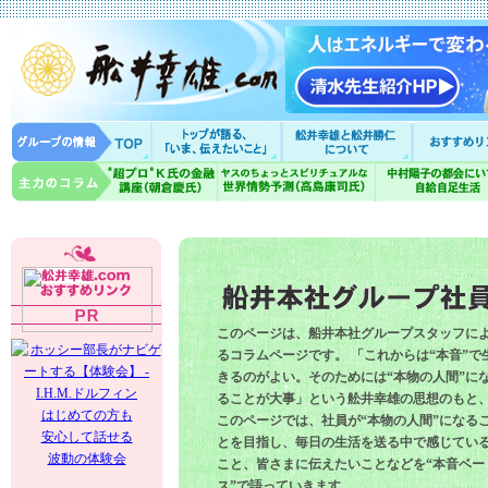
このページは、船井本社グループスタッフに
るコラムページです。 「これからは“本音”で
きるのがよい。そのためには“本物の人間”に
ることが大事」という舩井幸雄の思想のもと
はじめての方も
このページでは、社員が“本物の人間”になる
安心して話せる
とを目指し、毎日の生活を送る中で感じてい
波動の体験会
こと、皆さまに伝えたいことなどを“本音ベー
ス”で語っていきます。