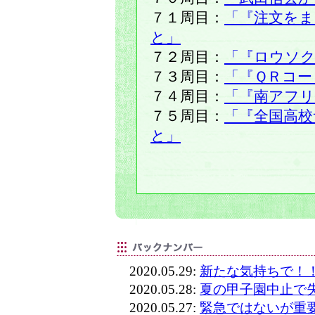
７１周目：
「『注文を
と」
７２周目：
「『ロウソ
７３周目：
「『ＱＲコー
７４周目：
「『南アフ
７５周目：
「『全国高校
と」
2020.05.29:
新たな気持ちで！
2020.05.28:
夏の甲子園中止で
2020.05.27:
緊急ではないが重要