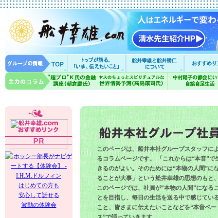
このページは、船井本社グループスタッフに
るコラムページです。 「これからは“本音”で
きるのがよい。そのためには“本物の人間”に
ることが大事」という舩井幸雄の思想のもと
はじめての方も
このページでは、社員が“本物の人間”になる
安心して話せる
とを目指し、毎日の生活を送る中で感じてい
波動の体験会
こと、皆さまに伝えたいことなどを“本音ベー
ス”で語っていきます。