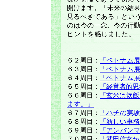
開けます。「未来の結
見るべきである」とい
のは今の一念、今の行
ヒントを感じました。
６２周目：
「ベトナム展
６３周目：
「ベトナム展
６４周目：
「ベトナム展
６５周目：
「経営者的思
６６周目：
「玄米は炊飯
ます。」
６７周目：
「ハチの実験
６８周目：
「新しい事務
６９周目：
「アンパン
７０周目：
「武田信玄か