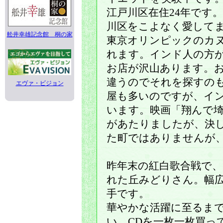
江戸川区在住24年です
川区をこよなく愛して
舩井幸雄記念館 桐の家
東京オリンピックのカ
れます。インド人の方
お店が沢山あります。
違うのでそれを探すの
エヴァ・ビジョン
屋も多いのですが、イ
います。映画「翔んで
があたりましたが、決
た町ではありませんが
昨年末の紅白歌合戦で
れた丘みどりさん。幅
手です。
華やかな活躍に至るま
い、CDを一枚一枚買っ