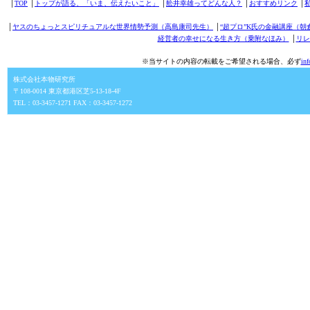
│
TOP
│
トップが語る、「いま、伝えたいこと」
│
舩井幸雄ってどんな人？
│
おすすめリンク
│
│
ヤスのちょっとスピリチュアルな世界情勢予測（高島康司先生）
│
“超プロ”K氏の金融講座（朝
経営者の幸せになる生き方（乗附なほみ）
│
リレ
※当サイトの内容の転載をご希望される場合、必ず
in
株式会社本物研究所
〒108-0014 東京都港区芝5-13-18-4F
TEL：03-3457-1271 FAX：03-3457-1272