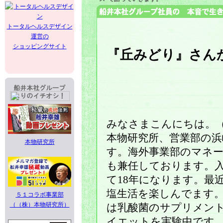
トータルヘルスデザイン
運営の
ショッピングサイト
『丘みどり』さん
みなさまこんにちは。
本物研究所、営業部の浜
本物研究所
す。海外事業部のマネ
も兼任しております。
て18年になります。最
塩生活を楽しんでます
５１コラボ事業部
（（株）本物研究所）
は乳酸菌のサプリメン
イエットを実験中です