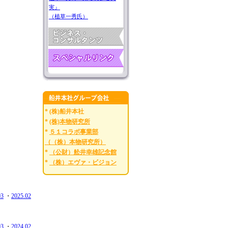
実』
（植草一秀氏）
* (株)船井本社
*
(株)本物研究所
*
５１コラボ事業部
（（株）本物研究所）
*
（公財）舩井幸雄記念館
*
（株）エヴァ・ビジョン
03
・
2025.02
03
・
2024.02