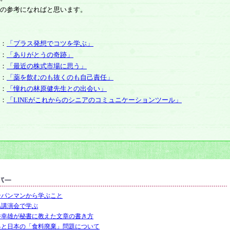
の参考になればと思います。
：
「プラス発想でコツを学ぶ」
：
「ありがとうの奇跡」
：
「最近の株式市場に思う」
：
「薬を飲むのも抜くのも自己責任」
：
「憧れの林原健先生との出会い」
：
「LINEがこれからのシニアのコミュニケーションツール」
ンパンマンから学ぶこと
島講演会で学ぶ
井幸雄が秘書に教えた文章の書き方
界と日本の「食料廃棄」問題について