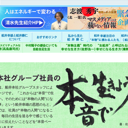
は、船井本社グループスタッフによ
ジです。 「これからは“本音”で生
い。そのためには“本物の人間”にな
事」という舩井幸雄の思想のもと、
では、社員が“本物の人間”になるこ
、毎日の生活を送る中で感じている
まに伝えたいことなどを“本音ベー
書：佐
ていきます。