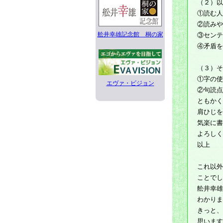
（２）以
①読む人
②読みや
舩井幸雄記念館 桐の家
③センテ
④矛盾を
（３）そ
①字の使
エヴァ・ビジョン
②句読点
ともかく
肩ひじを
気楽に書
よろしく
以上
これ以外
ことでし
舩井幸雄
わかりま
きっと、
思います