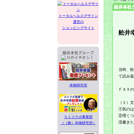
トータルヘルスデザイン
運営の
ショッピングサイト
舩井
当時、舩
て読み返
本物研究所
ＦＡＸの
（１）文
①気のは
②理くつ
５１コラボ事業部
③書きた
（（株）本物研究所）