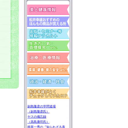
副島隆彦の学問道場
（副島隆彦氏）
ヤスの備忘録
（高島康司氏）
植草一秀の『知られざる真