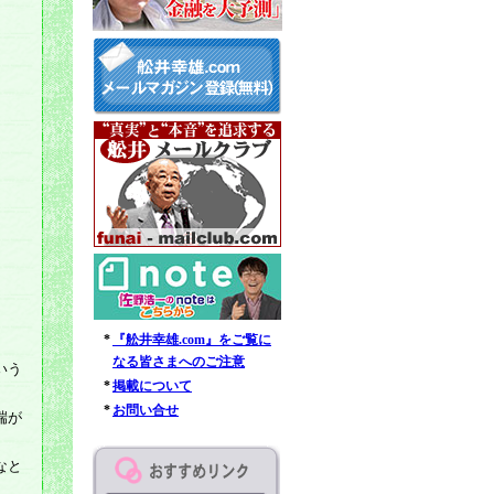
*
『舩井幸雄.com』をご覧に
なる皆さまへのご注意
いう
*
掲載について
*
お問い合せ
端が
なと