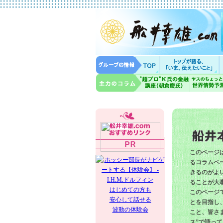
このページ
るコラムペー
きるのがよ
ることが大
はじめての方も
このページ
安心して話せる
とを目指し
波動の体験会
こと、皆さ
ス”で語っ