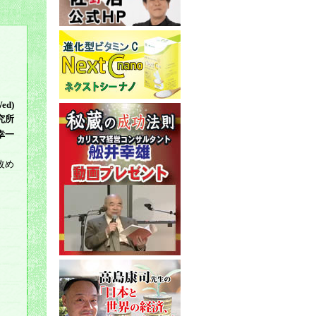
Wed)
究所
幸一
改め