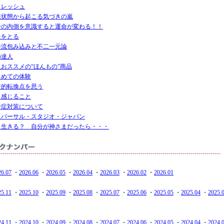
フレッシュ
限状態から起こる気づきの嵐
分の内側を意識すると運命が変わる！！
モをとる
井流包み込みと不二一元論
の達人
におススメの“ほんもの”商品
じめての体験
交的転換点を思う
ま感じること
中症対策について
ニバーサル・スタジオ・ジャパン
う生きる？ 自分が神さまだったら・・・
26.07
・
2026.06
・
2026.05
・
2026.04
・
2026.03
・
2026.02
・
2026.01
25.11
・
2025.10
・
2025.09
・
2025.08
・
2025.07
・
2025.06
・
2025.05
・
2025.04
・
2025.
24.11
・
2024.10
・
2024.09
・
2024.08
・
2024.07
・
2024.06
・
2024.05
・
2024.04
・
2024.