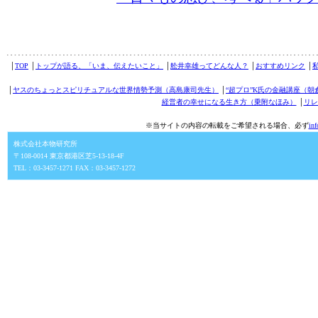
│
TOP
│
トップが語る、「いま、伝えたいこと」
│
舩井幸雄ってどんな人？
│
おすすめリンク
│
│
ヤスのちょっとスピリチュアルな世界情勢予測（高島康司先生）
│
“超プロ”K氏の金融講座（朝
経営者の幸せになる生き方（乗附なほみ）
│
リレ
※当サイトの内容の転載をご希望される場合、必ず
in
株式会社本物研究所
〒108-0014 東京都港区芝5-13-18-4F
TEL：03-3457-1271 FAX：03-3457-1272