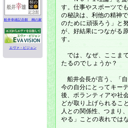
す。仕事やスポーツで
の秘訣は、利他の精神
舩井幸雄記念館 桐の家
のために頑張ろう」と
が、好結果につながる
す。
エヴァ・ビジョン
では、なぜ、ここまで
たるのでしょうか？
船井会長が言う、「自
今の自分にとってキー
後、ボランティアや社
どが取り上げられるこ
人との関係性、つまり
やる」ことの表れでは