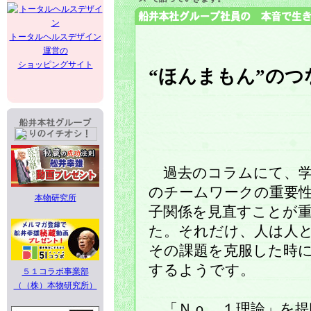
トータルヘルスデザイン
運営の
ショッピングサイト
“ほんまもん”の
過去のコラムにて、学
のチームワークの重要
本物研究所
子関係を見直すことが
た。それだけ、人は人
その課題を克服した時
するようです。
５１コラボ事業部
（（株）本物研究所）
「Ｎｏ．１理論」を提