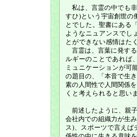
私は、言霊の中でも非
すひ)という宇宙創世の
とでした。聖書にある
ようなニュアンスでし
とができない感情はた
言霊は、言葉に発する
ルギーのことであれば
ミュニケーションが可
の題目の、「本音で生
素の人間性で人間関係
くと考えられると思い
前述したように、親子
会社内での組織力が生み
ス)、スポーツで言えば
係性の中に生きる意味