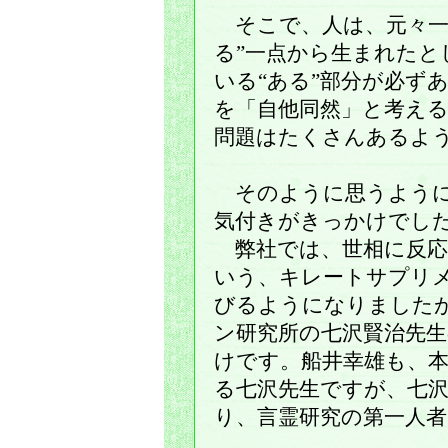
そこで、人は、元々一
る”一点から生まれたと
いる“ある”部分が必ず
を「自他同然」と考え
問題はたくさんあるよ
そのように思うように
気付きがきっかけでし
弊社では、世相に反応
いう、キレートサプリ
びるようになりました
ン研究所の七沢賢治先
けです。船井幸雄も、
る七沢先生ですが、七
り、言霊研究の第一人