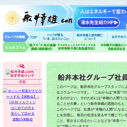
このページは、船井本社グループスタッフに
るコラムページです。 「これからは“本音”で
きるのがよい。そのためには“本物の人間”に
ることが大事」という舩井幸雄の思想のもと
はじめての方も
このページでは、社員が“本物の人間”になる
安心して話せる
とを目指し、毎日の生活を送る中で感じてい
波動の体験会
こと、皆さまに伝えたいことなどを“本音ベー
ス”で語っていきます。