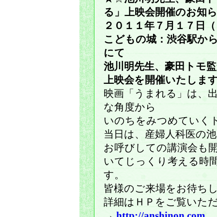
る」上映会開催のお知
２０１１年７月１７日（
こどもの城：渋谷駅から
にて
池川明先生、豪田トモ監
上映会を開催いたしま
映画「うまれる」は、出
な角度から
いのちをみつめていく
当日は、産婦人科医の池
お呼びしての講演会も開
いてじっくり考える時
す。
皆様のご来場をお待ち
詳細はＨＰをご覧いた
→
http://anshinon.com