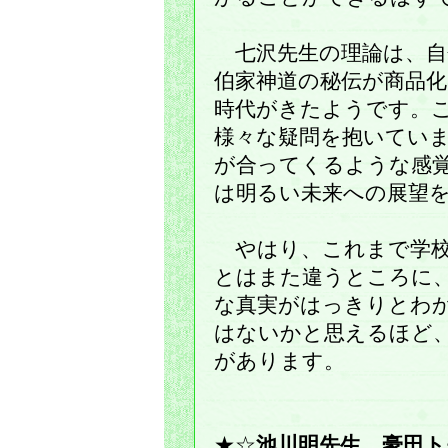
七沢先生の理論は、自
伯家神道の秘伝が商品
時代がきたようです。
様々な疑問を抱いてい
が合ってくるような感
は明るい未来への展望
やはり、これまで学校
とはまた違うところに
な真実がはっきりとわ
はないかと思えるほど
があります。
★☆
池川明先生、豪田ト