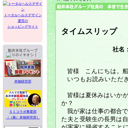
トータルヘルスデザイン
運営の
ショッピングサイト
タイムスリップ
社名
皆様 こんにちは。船
いつもお読みいただき
本物研究所
皆様は夏休みはいかが
か？
我が家は仕事の都合で
５１コラボ事業部
（（株）本物研究所）
た夫と受験生の長男は
が実家に帰省すること