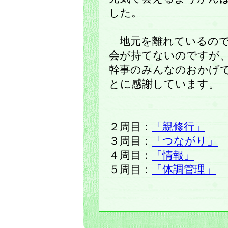
した。
地元を離れているので
会が持てないのですが
幹事のみんなのおかげ
とに感謝しています。
２周目：
「親修行」
３周目：
「つながり」
４周目：
「情報」
５周目：
「体調管理」