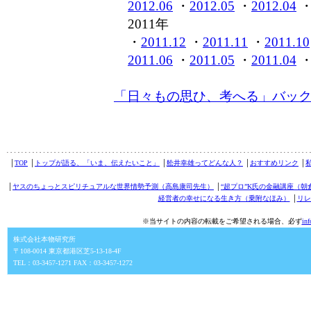
2012.06
・
2012.05
・
2012.04
2011年
・
2011.12
・
2011.11
・
2011.10
2011.06
・
2011.05
・
2011.04
「日々もの思ひ、考へる」バッ
│
TOP
│
トップが語る、「いま、伝えたいこと」
│
舩井幸雄ってどんな人？
│
おすすめリンク
│
│
ヤスのちょっとスピリチュアルな世界情勢予測（高島康司先生）
│
“超プロ”K氏の金融講座（朝
経営者の幸せになる生き方（乗附なほみ）
│
リレ
※当サイトの内容の転載をご希望される場合、必ず
in
株式会社本物研究所
〒108-0014 東京都港区芝5-13-18-4F
TEL：03-3457-1271 FAX：03-3457-1272