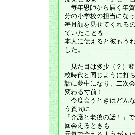
毎年恩師から届く年賀
分の小学校の担当にな
毎月顔を見せてくれる
ていたことを
本人に伝えると彼もう
した。
見た目は多少（？）変
校時代と同じように打
話に夢中になり、二次
変わる寸前！
今度会うときはどんな
う質問に
「介護と老後の話！」
回会えるときも
元気で会えるようがん