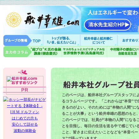
このページは、船井本社グループスタッフに
るコラムページです。 「これからは“本音”で
きるのがよい。そのためには“本物の人間”に
ることが大事」という舩井幸雄の思想のもと
はじめての方も
このページでは、社員が“本物の人間”になる
安心して話せる
とを目指し、毎日の生活を送る中で感じてい
波動の体験会
こと、皆さまに伝えたいことなどを“本音ベー
ス”で語っていきます。