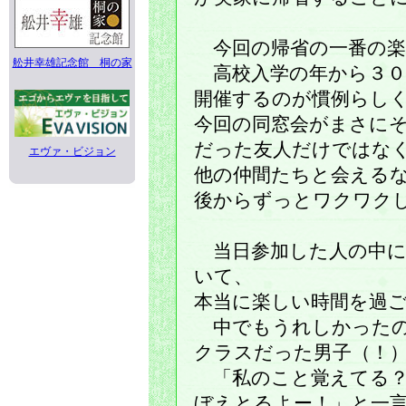
今回の帰省の一番の楽
舩井幸雄記念館 桐の家
高校入学の年から３０
開催するのが慣例らし
今回の同窓会がまさに
だった友人だけではな
エヴァ・ビジョン
他の仲間たちと会える
後からずっとワクワク
当日参加した人の中に
いて、
本当に楽しい時間を過
中でもうれしかったの
クラスだった男子（！
「私のこと覚えてる？
ぼえとるよー！」と一