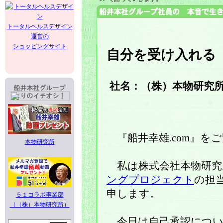
トータルヘルスデザイン
運営の
ショッピングサイト
自分を受け入れる
社名：（株）本物研究
『船井幸雄.com』を
本物研究所
私は株式会社本物研究
ングプロジェクト
の担
申します。
５１コラボ事業部
（（株）本物研究所）
今日は自己承認につい