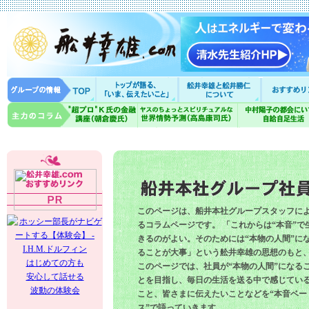
このページは、船井本社グループスタッフに
るコラムページです。 「これからは“本音”で
きるのがよい。そのためには“本物の人間”に
ることが大事」という舩井幸雄の思想のもと
はじめての方も
このページでは、社員が“本物の人間”になる
安心して話せる
とを目指し、毎日の生活を送る中で感じてい
波動の体験会
こと、皆さまに伝えたいことなどを“本音ベー
ス”で語っていきます。