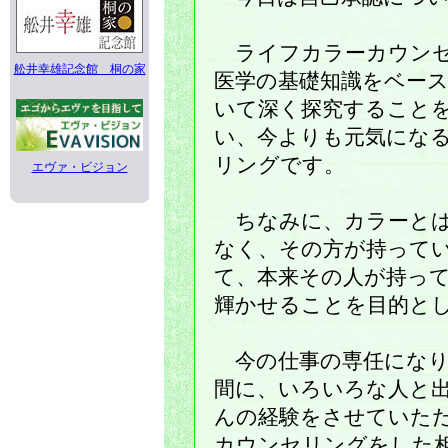
ライフカラーカウンセ
舩井幸雄記念館 桐の家
医学の基礎知識をベー
いて深く探究すること
い、今よりも元気にな
リングです。
エヴァ・ビジョン
ちなみに、カラーとは
なく、その方が持ってい
て、本来その人が持っ
輝かせることを目的と
今の仕事の専任になり
間に、いろいろな人と
んの経験をさせていた
カウンセリングをした