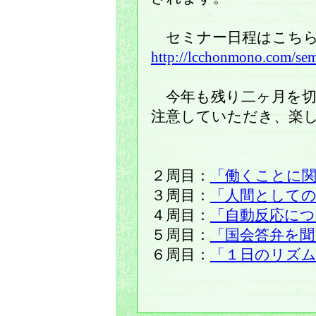
セミナー日程はこちら
http://lcchonmono.com/sem
今年も残り二ヶ月を切
注意していただき、楽
２周目：
「働くことに
３周目：
「人間としての
４周目：
「自動反応につ
５周目：
「国会答弁を
６周目：
「１日のリズ