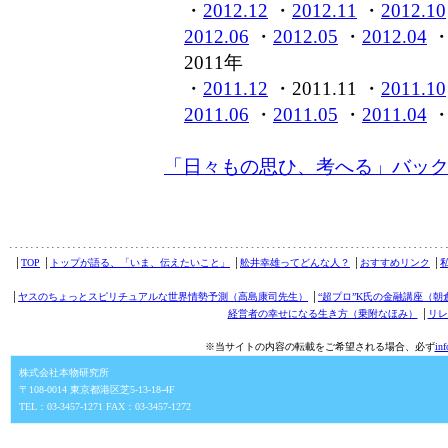
・
2012.12
・
2012.11
・
2012.10
2012.06
・
2012.05
・
2012.04
2011年
・
2011.12
・2011.11 ・
2011.10
2011.06
・
2011.05
・
2011.04
「日々もの思ひ、考へる」バッ
│
TOP
│
トップが語る、「いま、伝えたいこと」
│
舩井幸雄ってどんな人？
│
おすすめリンク
│
│
ヤスのちょっとスピリチュアルな世界情勢予測（高島康司先生）
│
“超プロ”K氏の金融講座（朝
経営者の幸せになる生き方（乗附なほみ）
│
リレ
※当サイトの内容の転載をご希望される場合、必ず
in
株式会社本物研究所
〒108-0014 東京都港区芝5-13-18-4F
TEL：03-3457-1271 FAX：03-3457-1272