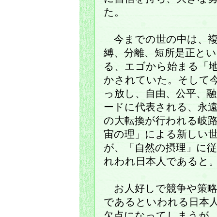
た。
今までの世の中は、複
縛、分離、短所是正と
る、エゴから始まる「
かされていた。そして
っ放し、自由、公平、
ードに代表される、永
の大転換が行われる岐
宙の理」による新しい
が、「自然の摂理」に
れわれ日本人であると
お人好しで競争や策略
であるといわれる日本
欠点になってしまうが