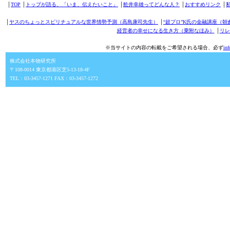
│
TOP
│
トップが語る、「いま、伝えたいこと」
│
舩井幸雄ってどんな人？
│
おすすめリンク
│
│
ヤスのちょっとスピリチュアルな世界情勢予測（高島康司先生）
│
“超プロ”K氏の金融講座（朝
経営者の幸せになる生き方（乗附なほみ）
│
リレ
※当サイトの内容の転載をご希望される場合、必ず
in
株式会社本物研究所
〒108-0014 東京都港区芝5-13-18-4F
TEL：03-3457-1271 FAX：03-3457-1272