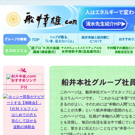
このページは、船井本社グループスタッフに
るコラムページです。 「これからは“本音”で
きるのがよい。そのためには“本物の人間”に
ることが大事」という舩井幸雄の思想のもと
はじめての方も
このページでは、社員が“本物の人間”になる
安心して話せる
とを目指し、毎日の生活を送る中で感じてい
波動の体験会
こと、皆さまに伝えたいことなどを“本音ベー
ス”で語っていきます。