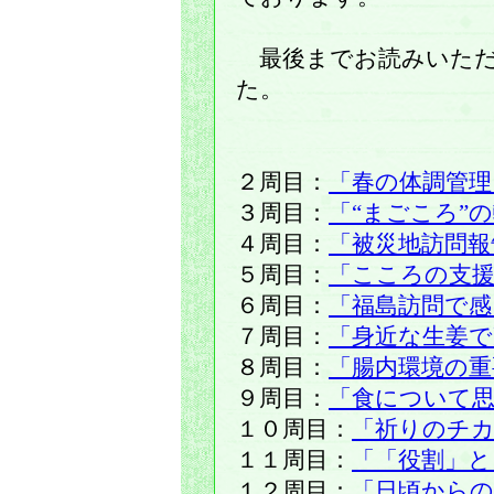
最後までお読みいただ
た。
２周目：
「春の体調管理
３周目：
「“まごころ”
４周目：
「被災地訪問報
５周目：
「こころの支
６周目：
「福島訪問で感
７周目：
「身近な生姜で
８周目：
「腸内環境の重
９周目：
「食について
１０周目：
「祈りのチ
１１周目：
「「役割」と
１２周目：
「日頃からの