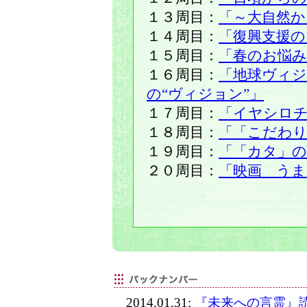
１３周目：
「～大自然か
１４周目：
「復興支援の
１５周目：
「春のお悩み
１６周目：
「地球ヴィ
の“ヴィジョン”」
１７周目：
「イヤシロ
１８周目：
「「こだわ
１９周目：
「「カタ」の
２０周目：
「映画 うま
2014.01.31:
『未来への言霊』