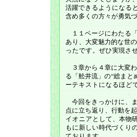
活躍できるようになる
含め多くの方々が勇気
１１ページにわたる「
あり、大変魅力的な世
ったです。ぜひ実現さ
３章から４章に大変わ
る「舩井流」の“総まと
ーテキストになるほど
今回をきっかけに、ま
点に立ち返り、行動を
イオニアとして、本物
もに新しい時代づくり
ております。