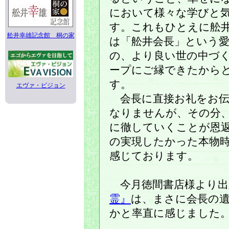
において様々な学びと
す。これもひとえに舩
舩井幸雄記念館 桐の家
は「舩井会長」という
の、より良い世の中づ
ープにご縁できたから
す。
エヴァ・ビジョン
会長に直接お礼をお伝
なりませんが、その分
に徹していくことが恩
の実現したかった本物
感じております。
今月徳間書店様より出
霊』
は、まさに会長の
かと率直に感じました