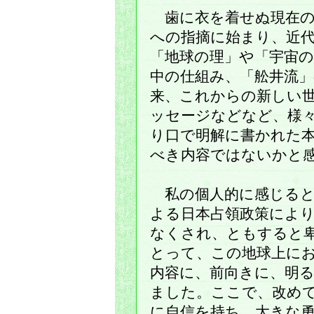
歯に衣を着せぬ現在の
への指摘に始まり、近
「地球の理」や「宇宙
中の仕組み、「舩井流」
来、これからの新しい
ッセージなどなど、様
り口で明解に書かれた
べき内容ではないかと
私の個人的に感じると
よる日本占領政策によ
なくされ、ともすると
とって、この地球上に
内容に、前向きに、明
ました。ここで、改め
に自信を持ち、大きな