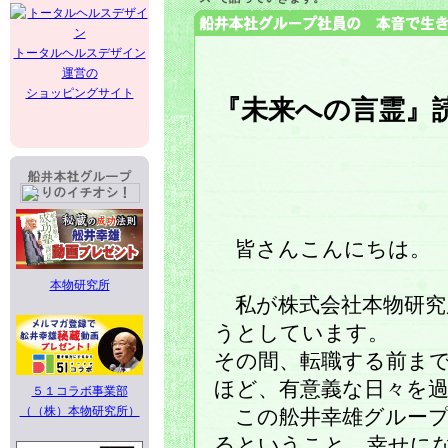
トータルヘルスデザイン
運営の
ショッピングサイト
『未来への言霊』
皆さんこんにちは。
本物研究所
私が株式会社本物研究
うとしています。
その間、転職する前ま
ほど、有意義な日々を
５１コラボ事業部
（（株）本物研究所）
この舩井幸雄グループ
るということ、幸せに