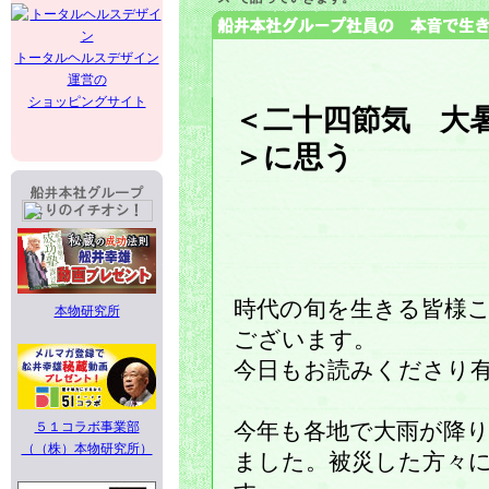
トータルヘルスデザイン
運営の
ショッピングサイト
＜二十四節気 大
＞に思う
時代の旬を生きる皆様
本物研究所
ございます。
今日もお読みくださり
５１コラボ事業部
今年も各地で大雨が降
（（株）本物研究所）
ました。被災した方々