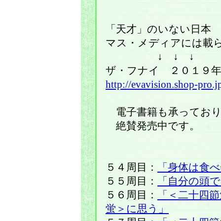
「天才」のいない日本
マス・メディアには載
↓ ↓ ↓
ザ・フナイ ２０１９年9月
http://evavision.shop-pro
電子書籍も承っており
絶賛発売中です。
５４周目：
「身体は食べ
５５周目：
「自分の頭で
５６周目：
「＜二十四節
蛍＞に思う」