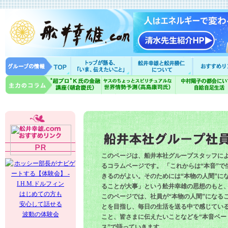
このページは、船井本社グループスタッフに
るコラムページです。 「これからは“本音”で
きるのがよい。そのためには“本物の人間”に
ることが大事」という舩井幸雄の思想のもと
はじめての方も
このページでは、社員が“本物の人間”になる
安心して話せる
とを目指し、毎日の生活を送る中で感じてい
波動の体験会
こと、皆さまに伝えたいことなどを“本音ベー
ス”で語っていきます。