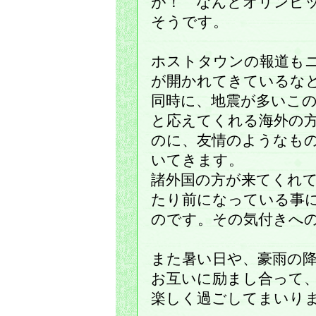
が！ なんとオリンピ
そうです。
ホストタウンの報道も
が開かれてきているな
同時に、地震が多いこ
と応えてくれる海外の
のに、友情のようなも
いてきます。
諸外国の方が来てくれ
たり前になっている事
のです。その気付きへ
また暑い日や、豪雨の
お互いに励まし合って
楽しく過ごしてまいり