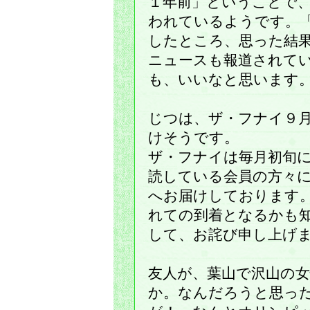
１年前」ということで
われているようです。
したところ、思った結
ニュースも報道されて
も、いいなと思います
じつは、ザ・フナイ９
けそうです。
ザ・フナイは毎月初旬
読している会員の方々
へお届けしております
れての到着となるかも
して、お詫び申し上げ
友人が、葉山で沢山の
か。なんだろうと思っ