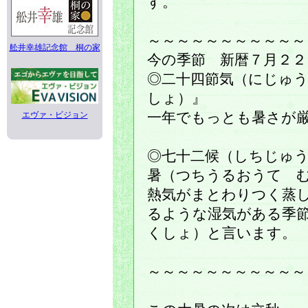
す。
～～～～～～～～～～～
舩井幸雄記念館 桐の家
今の季節 新暦７月２２
◎二十四節気（にじゅ
しょ）』
エヴァ・ビジョン
一年でもっとも暑さが
◎七十二候（しちじゅ
暑（つちうるおうて 
熱気がまとわりつく蒸
るような湿気がある季
くしょ）と言います。
～～～～～～～～～～～