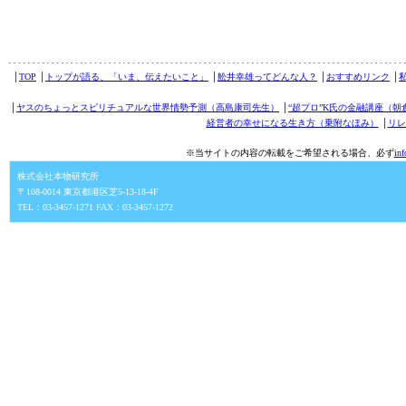
│
TOP
│
トップが語る、「いま、伝えたいこと」
│
舩井幸雄ってどんな人？
│
おすすめリンク
│
│
ヤスのちょっとスピリチュアルな世界情勢予測（高島康司先生）
│
“超プロ”K氏の金融講座（朝
経営者の幸せになる生き方（乗附なほみ）
│
リレ
※当サイトの内容の転載をご希望される場合、必ず
in
株式会社本物研究所
〒108-0014 東京都港区芝5-13-18-4F
TEL：03-3457-1271 FAX：03-3457-1272