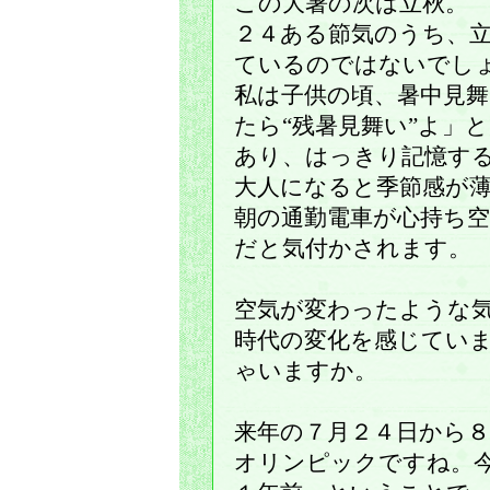
この大暑の次は立秋
２４ある節気のうち、
ているのではないでし
私は子供の頃、暑中見
たら“残暑見舞い”よ」
あり、はっきり記憶す
大人になると季節感が
朝の通勤電車が心持ち
だと気付かされます。
空気が変わったような
時代の変化を感じてい
ゃいますか。
来年の７月２４日から８
オリンピックですね。