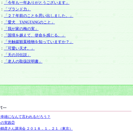
：
「今年も一年ありがとうございます」
：
「ブランド力」
：
「２７年前のことを思い出しました。」
：
「愛犬 TANGTANGのこと」
：
「我が家の梅の実」
：
「国境を越えて、使命を感じる。」
：
「光触媒観葉植物を知っていますか？」
：
「可愛い天才。」
：
「天の川伝説」
：
「老人の取扱説明書」
井幸雄になんて言われるだろう？
いの実践②
内鶴彦さん講演会 ２０１８．１．２１（東京）