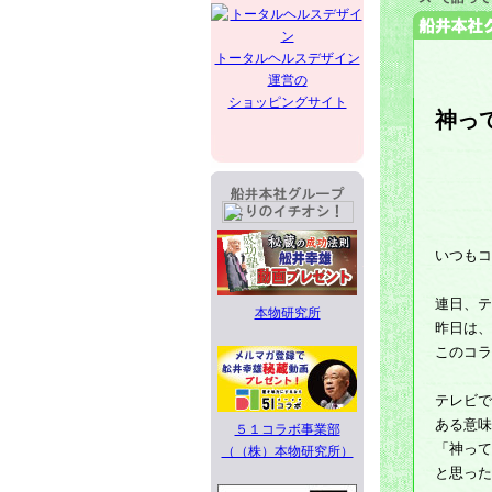
トータルヘルスデザイン
運営の
ショッピングサイト
神っ
いつもコ
連日、テ
本物研究所
昨日は、
このコラ
テレビで
ある意味
５１コラボ事業部
「神って
（（株）本物研究所）
と思った