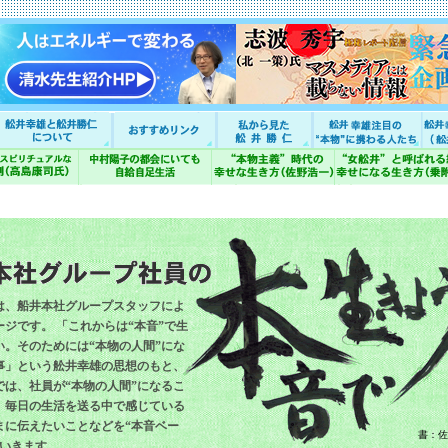
は、船井本社グループスタッフによ
ジです。 「これからは“本音”で生
い。そのためには“本物の人間”にな
事」という舩井幸雄の思想のもと、
では、社員が“本物の人間”になるこ
、毎日の生活を送る中で感じている
まに伝えたいことなどを“本音ベー
書：佐
ていきます。