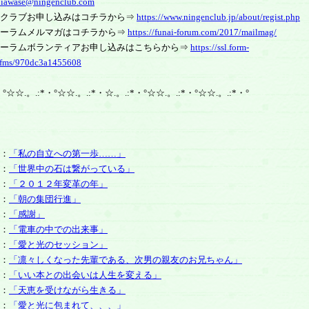
oiawase@ningenclub.com
んクラブお申し込みはコチラから⇒
https://www.ningenclub.jp/about/regist.php
ォーラムメルマガはコチラから⇒
https://funai-forum.com/2017/mailmag/
ォーラムボランティアお申し込みはこちらから⇒
https://ssl.form-
p/fms/970dc3a1455608
・°☆☆.。.:*・°☆☆.。.:*・☆.。.:*・°☆☆.。.:*・°☆☆.。.:*・°
：
「私の自立への第一歩……」
：
「世界中の石は繋がっている」
：
「２０１２年変革の年」
：
「朝の集団行進」
：
「感謝」
：
「電車の中での出来事」
：
「愛と光のセッション」
：
「凛々しくなった先輩である、次男の親友のお兄ちゃん」
：
「いい本との出会いは人生を変える」
：
「天恵を受けながら生きる」
：
「愛と光に包まれて、、、」