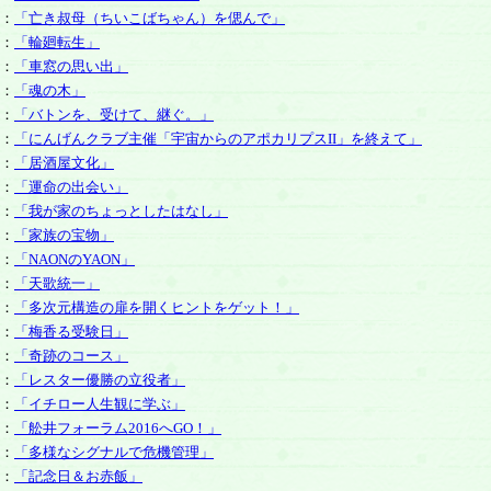
：
「亡き叔母（ちいこばちゃん）を偲んで」
：
「輪廻転生」
：
「車窓の思い出」
：
「魂の木」
：
「バトンを、受けて、継ぐ。」
：
「にんげんクラブ主催「宇宙からのアポカリプスII」を終えて」
：
「居酒屋文化」
：
「運命の出会い」
：
「我が家のちょっとしたはなし」
：
「家族の宝物」
：
「NAONのYAON」
：
「天歌統一」
：
「多次元構造の扉を開くヒントをゲット！」
：
「梅香る受験日」
：
「奇跡のコース」
：
「レスター優勝の立役者」
：
「イチロー人生観に学ぶ」
：
「舩井フォーラム2016へGO！」
：
「多様なシグナルで危機管理」
：
「記念日＆お赤飯」