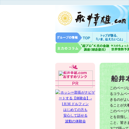
このページ
るコラムペー
きるのがよ
ることが大
はじめての方も
このページ
安心して話せる
とを目指し
波動の体験会
こと、皆さ
ス”で語っ