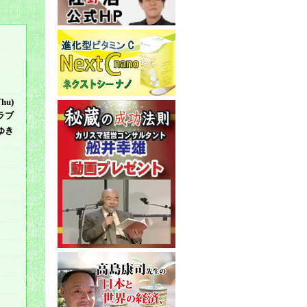
Thu)
ラブ
ゆき