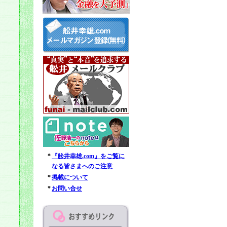
*
『舩井幸雄.com』をご覧に
なる皆さまへのご注意
*
掲載について
*
お問い合せ