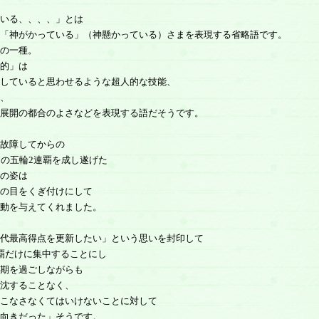
いる、、、、」とは
「神がかっている」（神懸かっている）さまを表現する省略語です。
の一種。
的」は
していると思わせるような超人的な技能、
、
展開の都合のよさなどを表現する語だそうです。
故障してからの
りの五輪2連覇を成し遂げた
の姿は
の目をくぎ付けにして
動を与えてくれました。
代最高得点を更新したい」という思いを封印して
覇だけに集中することにし
期を過ごしながらも
沈することなく、
こなさなくてはいけないことに対して
向きだった」そうです。