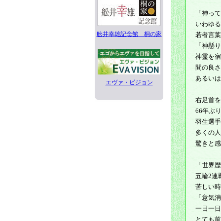
「神って
いわゆる
舩井幸雄記念館 桐の家
若者言葉
「神懸り
神霊を宿
間の良さ
あるいは
エヴァ・ビジョン
右足首を
66年ぶ
羽生選手
多くの人
驚きと感
「世界歴
五輪2連
苦しい時
「意気消
一日一日
とても前