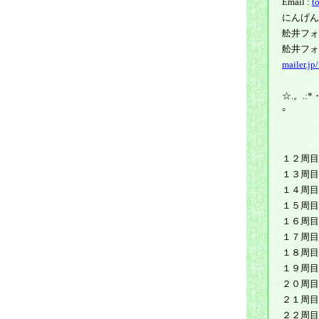
Email :
t
にんげ
舩井フ
舩井フ
mailer.j
☆.。.:*
°
１２周目
１３周目
１４周目
１５周目
１６周目
１７周目
１８周目
１９周目
２０周目
２１周目
２２周目