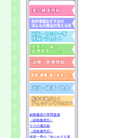
副島隆彦の学問道場
（副島隆彦氏）
ヤスの備忘録
（高島康司氏）
植草一秀の『知られざる真