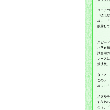
コーチの
「彼は壁
故に、「
披露して
スピード
小平奈緒
試合用の
レースに
競技後、
きっと、
このレー
故に、「
メダルを
すなわち
そう、「