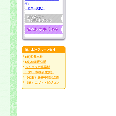
実』
（植草一秀氏）
* (株)船井本社
*
(株)本物研究所
*
５１コラボ事業部
（（株）本物研究所）
*
（公財）舩井幸雄記念館
*
（株）エヴァ・ビジョン