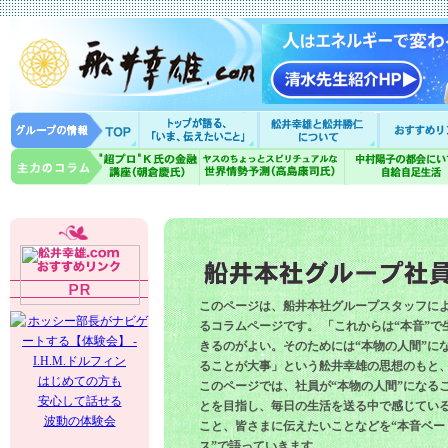
このページは、船井本社グループスタッフに
るコラムページです。 「これからは“本音”で
きるのがよい。そのためには“本物の人間”に
ることが大事」という舩井幸雄の思想のもと
はじめての方も
このページでは、社員が“本物の人間”になる
安心して話せる
とを目指し、毎日の生活を送る中で感じてい
波動の体験会
こと、皆さまに伝えたいことなどを“本音ベー
ス”で語っていきます。