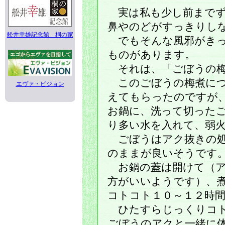
実は私も少し前までず
鼻やのどがすっきりし
舩井幸雄記念館 桐の家
でもそんな風邪がきっ
ものがあります。
それは、「ごぼうの梅
このごぼうの梅煮につ
エヴァ・ビジョン
えてもらったのですが
お鍋に、洗って切った
り多い水を入れて、弱
ごぼうはアク抜きの処
のままが良いそうです
お鍋の蓋は開けて（ア
方がいいようです）、
コトコト１０～１２時
ひたすらじっくりコト
ごぼうのアクと一緒に