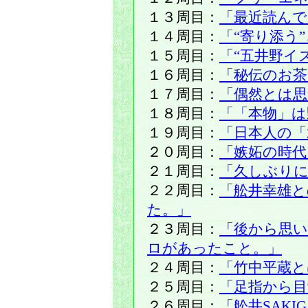
１３周目：
「最近読ん
１４周目：
「“寄り添う
１５周目：
「“五井野イ
１６周目：
「秘伝のお茶
１７周目：
「偶然とは
１８周目：
「「本物」は
１９周目：
「日本人の「
２０周目：
「嫉妬の時代
２１周目：
「久しぶりに
２２周目：
「舩井幸雄
た。」
２３周目：
「後から思
ロがあったこと。」
２４周目：
「竹中平蔵と
２５周目：
「足指から目
２６周目：
「舩井SAK