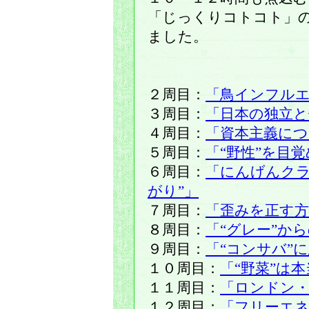
「じっくりコトコト」
ました。
２周目：
「鳥インフル
３周目：
「日本の独立と
４周目：
「資本主義に
５周目：
「“野性”を目
６周目：
「にんげんクラ
がり”」
７周目：
「歪みを正す方
８周目：
「“グレー”か
９周目：
「“コンサバ”
１０周目：
「“野菜”は
１１周目：
「ロンドン・
１２周目：
「フリーエネ