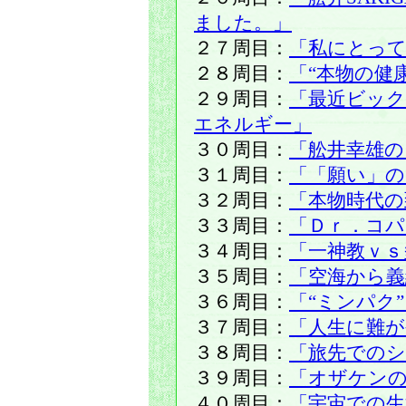
ました。」
２７周目：
「私にとって
２８周目：
「“本物の健
２９周目：
「最近ビッ
エネルギー」
３０周目：
「舩井幸雄の
３１周目：
「「願い」の
３２周目：
「本物時代の
３３周目：
「Ｄｒ．コパ
３４周目：
「一神教ｖｓ
３５周目：
「空海から義
３６周目：
「“ミンパク
３７周目：
「人生に難が
３８周目：
「旅先での
３９周目：
「オザケン
４０周目：
「宇宙での生