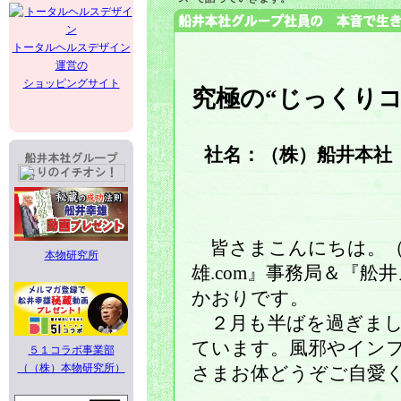
トータルヘルスデザイン
運営の
ショッピングサイト
究極の“じっくりコ
社名：（株）船井本社 
皆さまこんにちは。（
本物研究所
雄.com』事務局＆『
かおりです。
２月も半ばを過ぎまし
ています。風邪やイン
５１コラボ事業部
（（株）本物研究所）
さまお体どうぞご自愛