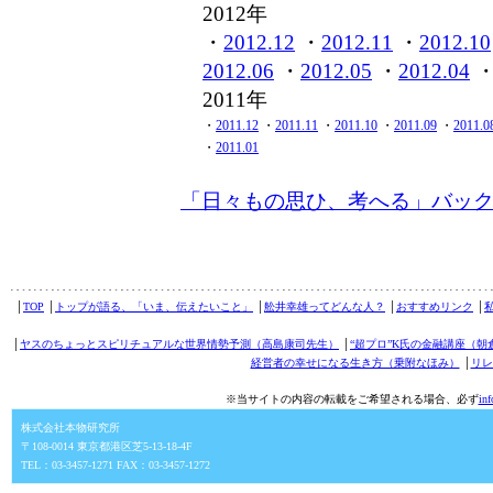
2012年
・
2012.12
・
2012.11
・
2012.10
2012.06
・
2012.05
・
2012.04
2011年
・
2011.12
・
2011.11
・
2011.10
・
2011.09
・
2011.0
・
2011.01
「日々もの思ひ、考へる」バッ
│
TOP
│
トップが語る、「いま、伝えたいこと」
│
舩井幸雄ってどんな人？
│
おすすめリンク
│
│
ヤスのちょっとスピリチュアルな世界情勢予測（高島康司先生）
│
“超プロ”K氏の金融講座（朝
経営者の幸せになる生き方（乗附なほみ）
│
リレ
※当サイトの内容の転載をご希望される場合、必ず
in
株式会社本物研究所
〒108-0014 東京都港区芝5-13-18-4F
TEL：03-3457-1271 FAX：03-3457-1272