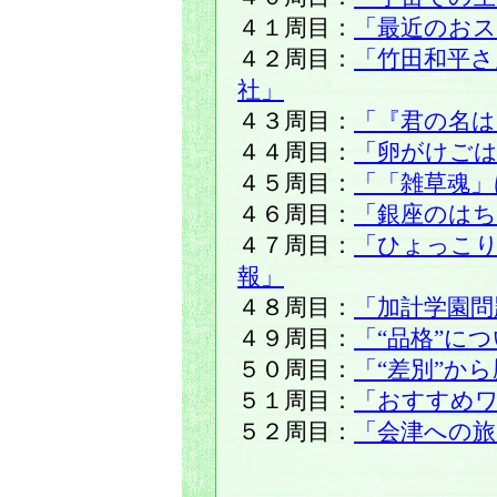
４１周目：
「最近のおス
４２周目：
「竹田和平
社」
４３周目：
「『君の名は
４４周目：
「卵がけご
４５周目：
「「雑草魂」
４６周目：
「銀座のは
４７周目：
「ひょっこ
報」
４８周目：
「加計学園問
４９周目：
「“品格”に
５０周目：
「“差別”か
５１周目：
「おすすめ
５２周目：
「会津への旅