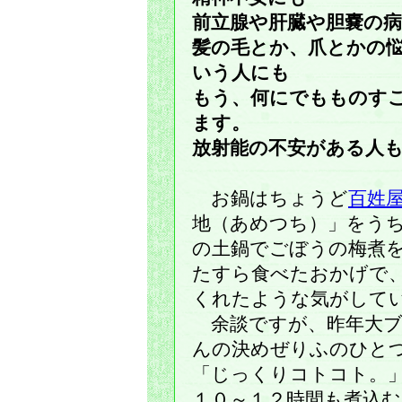
前立腺や肝臓や胆嚢の
髪の毛とか、爪とかの
いう人にも
もう、何にでもものす
ます。
放射能の不安がある人
お鍋はちょうど
百姓
地（あめつち）」をう
の土鍋でごぼうの梅煮
たすら食べたおかげで
くれたような気がして
余談ですが、昨年大ブ
んの決めぜりふのひと
「じっくりコトコト。
１０～１２時間も煮込