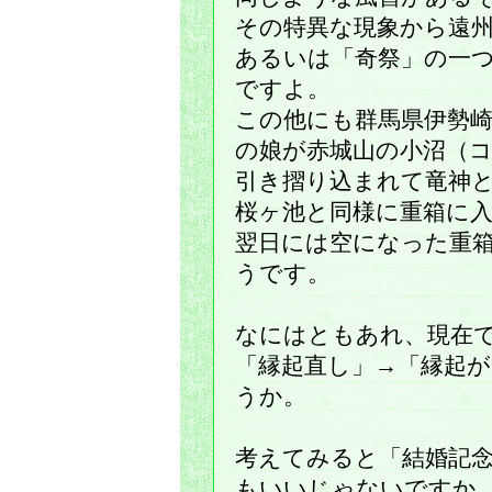
その特異な現象から遠
あるいは「奇祭」の一
ですよ。
この他にも群馬県伊勢
の娘が赤城山の小沼（
引き摺り込まれて竜神
桜ヶ池と同様に重箱に
翌日には空になった重
うです。
なにはともあれ、現在
「縁起直し」→「縁起
うか。
考えてみると「結婚記
もいいじゃないですか