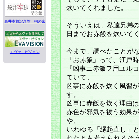
炊いてくれました。
舩井幸雄記念館 桐の家
そういえは、私達兄弟
日までお赤飯を炊いて
今まで、調べたことが
エヴァ・ビジョン
「お赤飯」って、江戸時
『凶事ニ赤飯ヲ用ユル
ていて、
凶事に赤飯を炊く風習
す。
凶事に赤飯を炊く理由
赤色が邪気を祓う効果
や、
いわゆる「縁起直し」
れたとも考えられるそ