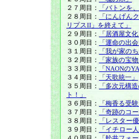
２７周目：
「バトンを、
２８周目：
「にんげん
リプスII」を終えて」
２９周目：
「居酒屋文化
３０周目：
「運命の出会
３１周目：
「我が家の
３２周目：
「家族の宝物
３３周目：
「NAONのY
３４周目：
「天歌統一」
３５周目：
「多次元構
ト！」
３６周目：
「梅香る受験
３７周目：
「奇跡のコー
３８周目：
「レスター優
３９周目：
「イチロー人
４０周目：
「舩井フォーラ