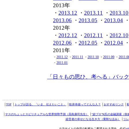
2013年
・
2013.12
・
2013.11
・
2013.10
2013.06
・
2013.05
・
2013.04
2012年
・
2012.12
・
2012.11
・
2012.10
2012.06
・
2012.05
・
2012.04
2011年
・
2011.12
・
2011.11
・
2011.10
・
2011.09
・
2011.0
・
2011.01
「日々もの思ひ、考へる」バッ
│
TOP
│
トップが語る、「いま、伝えたいこと」
│
舩井幸雄ってどんな人？
│
おすすめリンク
│
│
ヤスのちょっとスピリチュアルな世界情勢予測（高島康司先生）
│
“超プロ”K氏の金融講座（朝
経営者の幸せになる生き方（乗附なほみ）
│
リレ
※当サイトの内容の転載をご希望される場合、必ず
in