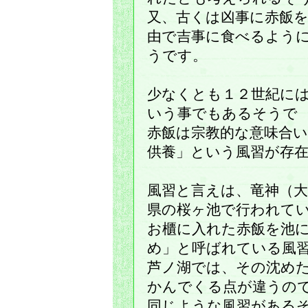
又、古くは凶事に赤飯
由で吉事に食べるよう
うです。
少なくとも１２世紀に
いう事でもあるそうで
赤飯は宗教的な意味合
供養」という風習が存
風習と言えは、竜神（
県の桜ヶ池で行われて
お櫃に入れた赤飯を池
め」と呼ばれている風
芦ノ湖では、その沈め
かんでくる点が違うの
同じような風習がある