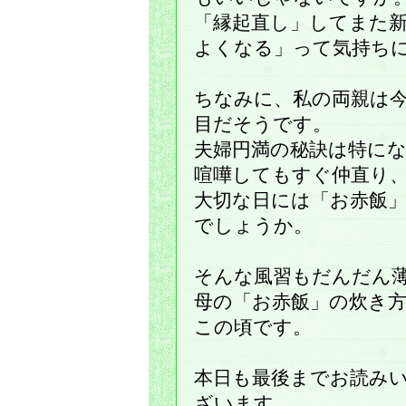
「縁起直し」してまた
よくなる」って気持ち
ちなみに、私の両親は
目だそうです。
夫婦円満の秘訣は特に
喧嘩してもすぐ仲直り
大切な日には「お赤飯
でしょうか。
そんな風習もだんだん
母の「お赤飯」の炊き
この頃です。
本日も最後までお読み
ざいます。