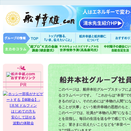
このページは、船井本社グループスタッフに
るコラムページです。 「これからは“本音”で
きるのがよい。そのためには“本物の人間”に
ることが大事」という舩井幸雄の思想のもと
はじめての方も
このページでは、社員が“本物の人間”になる
安心して話せる
とを目指し、毎日の生活を送る中で感じてい
波動の体験会
こと、皆さまに伝えたいことなどを“本音ベー
ス”で語っていきます。