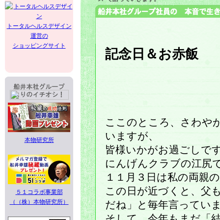
トータルヘルスデザイン
運営の
ショッピングサイト
記念日＆お赤飯
ここのところ、さわや
いますが、
本物研究所
皆様いかがお過ごしで
にんげんクラブの江尻
１１月３日は私の両親
この日が近づくと、父
５１コラボ事業部
（（株）本物研究所）
だね」と毎年言ってい
そして、今年もまだ「