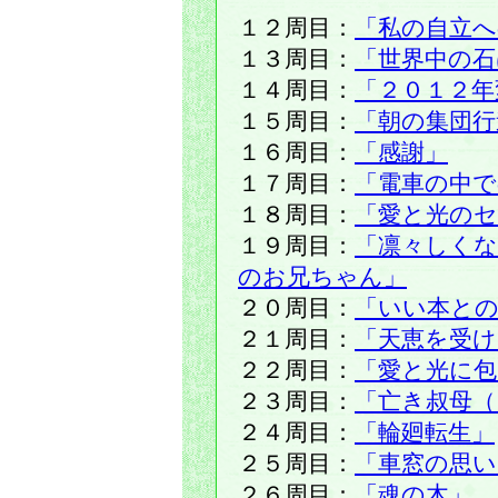
１２周目：
「私の自立へ
１３周目：
「世界中の石
１４周目：
「２０１２年
１５周目：
「朝の集団行
１６周目：
「感謝」
１７周目：
「電車の中で
１８周目：
「愛と光の
１９周目：
「凛々しくな
のお兄ちゃん」
２０周目：
「いい本と
２１周目：
「天恵を受
２２周目：
「愛と光に包
２３周目：
「亡き叔母
２４周目：
「輪廻転生」
２５周目：
「車窓の思い
２６周目：
「魂の木」