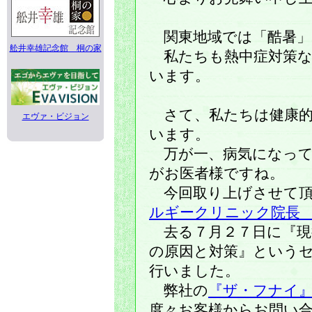
関東地域では「酷暑」
舩井幸雄記念館 桐の家
私たちも熱中症対策な
います。
さて、私たちは健康的
エヴァ・ビジョン
います。
万が一、病気になって
がお医者様ですね。
今回取り上げさせて頂
ルギークリニック院長
去る７月２７日に『現
の原因と対策』という
行いました。
弊社の
『ザ・フナイ
度々お客様からお問い