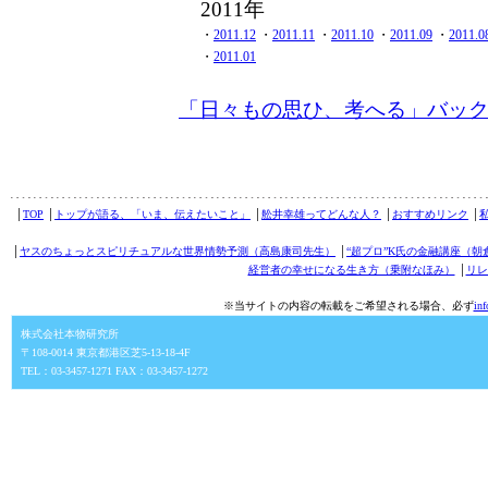
2011年
・
2011.12
・
2011.11
・
2011.10
・
2011.09
・
2011.0
・
2011.01
「日々もの思ひ、考へる」バッ
│
TOP
│
トップが語る、「いま、伝えたいこと」
│
舩井幸雄ってどんな人？
│
おすすめリンク
│
│
ヤスのちょっとスピリチュアルな世界情勢予測（高島康司先生）
│
“超プロ”K氏の金融講座（朝
経営者の幸せになる生き方（乗附なほみ）
│
リレ
※当サイトの内容の転載をご希望される場合、必ず
in
株式会社本物研究所
〒108-0014 東京都港区芝5-13-18-4F
TEL：03-3457-1271 FAX：03-3457-1272