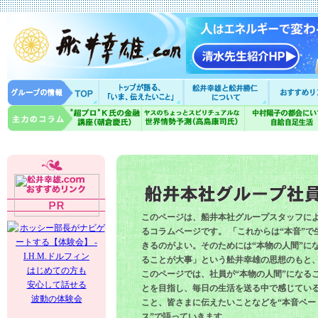
このページは、船井本社グループスタッフに
るコラムページです。 「これからは“本音”で
きるのがよい。そのためには“本物の人間”に
ることが大事」という舩井幸雄の思想のもと
はじめての方も
このページでは、社員が“本物の人間”になる
安心して話せる
とを目指し、毎日の生活を送る中で感じてい
波動の体験会
こと、皆さまに伝えたいことなどを“本音ベー
ス”で語っていきます。