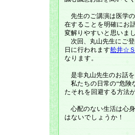
先生のご講演は医学の
在することを明確にお
変解りやすいと思いま
次回、丸山先生にご登
日に行われます
舩井☆
なります。
是非丸山先生のお話を
私たちの日常の“危険
たそれを回避する方法
心配のない生活は心身
はないでしょうか！