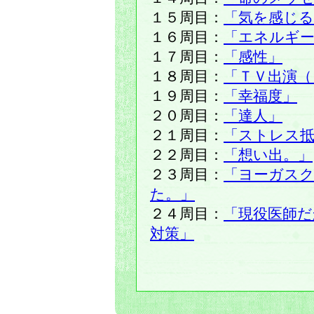
１５周目：
「気を感じる
１６周目：
「エネルギ
１７周目：
「感性」
１８周目：
「ＴＶ出演（
１９周目：
「幸福度」
２０周目：
「達人」
２１周目：
「ストレス
２２周目：
「想い出。」
２３周目：
「ヨーガスク
た。」
２４周目：
「現役医師だ
対策」