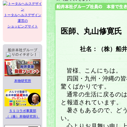
トータルヘルスデザイン
運営の
ショッピングサイト
医師、丸山修寛氏
社名：（株）船
皆様、こんにちは。
四国・九州・沖縄の皆
本物研究所
驚くばかりです。
通常の生活に戻るのは
と報道されています。
暑さもあるので、どう
５１コラボ事業部
（（株）本物研究所）
い。
心よりお見舞い申し上