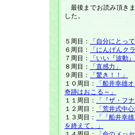
最後までお読み頂きま
した。
５周目：
「自分にとって
６周目：
「にんげんク
７周目：
「いい『波動』
８周目：
「直感力」
９周目：
「驚き！！」
１０周目：
「船井幸雄オ
奇跡はおこる～」
１１周目：
「『ザ・フナ
１２周目：
「荒井式中心
１３周目：
「「船井幸雄
を終えて。」
１４周目：
「命のメッ