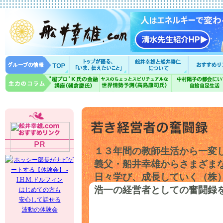
１３年間の教師生活から一変
義父・船井幸雄からさまざま
日々学び、成長していく（株
浩一の経営者としての奮闘録
はじめての方も
安心して話せる
波動の体験会