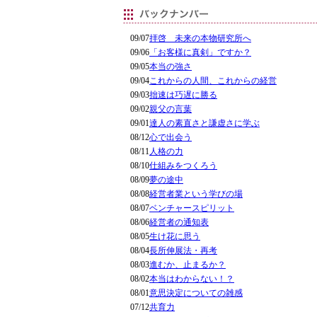
09/07
拝啓 未来の本物研究所へ
09/06
「お客様に真剣」ですか？
09/05
本当の強さ
09/04
これからの人間、これからの経営
09/03
拙速は巧遅に勝る
09/02
親父の言葉
09/01
達人の素直さと謙虚さに学ぶ
08/12
心で出会う
08/11
人格の力
08/10
仕組みをつくろう
08/09
夢の途中
08/08
経営者業という学びの場
08/07
ベンチャースピリット
08/06
経営者の通知表
08/05
生け花に思う
08/04
長所伸展法・再考
08/03
進むか、止まるか？
08/02
本当はわからない！？
08/01
意思決定についての雑感
07/12
共育力