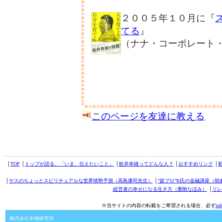
２００５年１０月に『
てる
』
（ナナ・コーポレート
このページを友達に教える
│
TOP
│
トップが語る、「いま、伝えたいこと」
│
舩井幸雄ってどんな人？
│
おすすめリンク
│
│
ヤスのちょっとスピリチュアルな世界情勢予測（高島康司先生）
│
“超プロ”K氏の金融講座（朝
経営者の幸せになる生き方（乗附なほみ）
│
リレ
※当サイトの内容の転載をご希望される場合、必ず
in
株式会社本物研究所