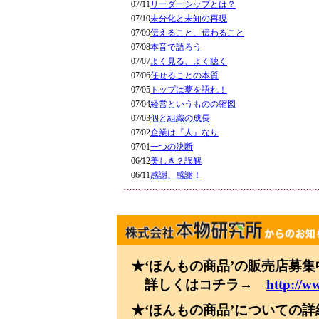
07/11
リーダーシップとは？
07/10
未分化と未知の再現
07/09
伝えること、伝わること
07/08
本音で語ろう
07/07
よく見る、よく聴く
07/06
任せることの本質
07/05
トップは夢を語れ！
07/04
経営というものの縮図
07/03
個と組織の成長
07/02
企業は『人』なり
07/01
一つの決断
06/12
美しき？誤解
06/11
感謝、感謝！
★‘ほんもの商品’の販売店募
詳しくはコチラ→
http://w
★‘ほんもの商品’についての