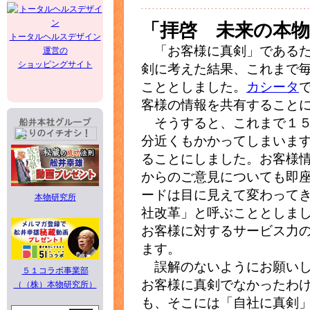
「拝啓 未来の本
トータルヘルスデザイン
「お客様に真剣」であるた
運営の
ショッピングサイト
剣に考えた結果、これまで
こととしました。
カシータ
客様の情報を共有すること
そうすると、これまで１５
分近くもかかってしまいます
ることにしました。お客様
からのご意見についても即
ードは目に見えて変わって
本物研究所
社改革」と呼ぶこととしま
お客様に対するサービス力
ます。
誤解のないようにお願いし
５１コラボ事業部
お客様に真剣でなかったわ
（（株）本物研究所）
も、そこには「自社に真剣