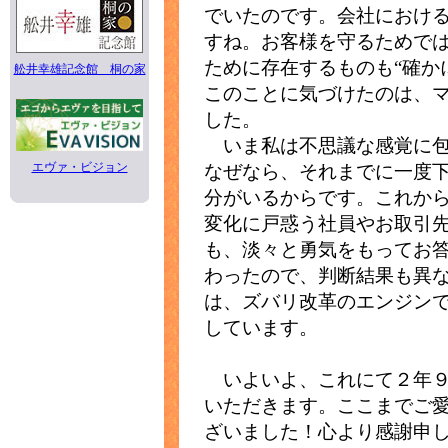
でいたのです。会社におけ
すね。お客様を守るためで
ために存在するものも“確か
舩井幸雄記念館 桐の家
このことに気づけたのは、
した。
いま私は不思議な感覚に包
エヴァ・ビジョン
なぜなら、それまでに一度
分がいるからです。これか
変化に戸惑う社員やお取引
も、淡々と勇気をもってお
わったので、判断結果も異
は、ズバリ改革のエンジン
しています。
いよいよ、これにて２年９
いただきます。ここまでご
ざいました！心より感謝申