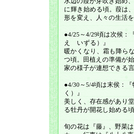
水辺の葭が芽吹き始め
に輝き始める頃。葭は
形を変え、人々の生活
●4/25～4/29頃は次
え いずる）』
暖かくなり、霜も降ら
つ頃。田植えの準備が
家の様子が連想できる
●4/30～5/4頃は末侯
く）』
美しく、存在感があり
る牡丹が開花し始める
旬の花は『藤』、野菜