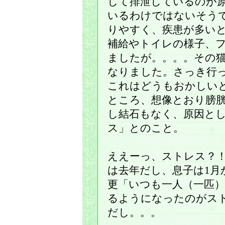
して排泄しているのが
いるわけではないそう
りやすく、疾患が多い
補給やトイレの様子、
ましたが。。。。その
なりました。さっき行
これはどうもおかしい
ところ、想像とおり膀
し結石もなく、原因と
ス」とのこと。
ええーっ、ストレス？
は去年だし、息子は1月
更「いつも一人（一匹
るようになったのがス
だし。。。