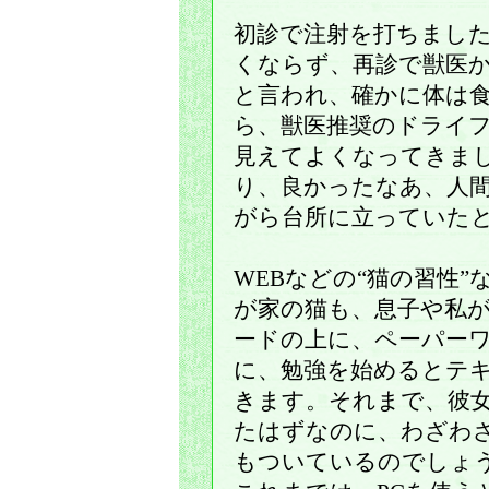
初診で注射を打ちました
くならず、再診で獣医
と言われ、確かに体は
ら、獣医推奨のドライ
見えてよくなってきま
り、良かったなあ、人
がら台所に立っていた
WEBなどの“猫の習性
が家の猫も、息子や私が
ードの上に、ペーパー
に、勉強を始めるとテ
きます。それまで、彼
たはずなのに、わざわ
もついているのでしょ