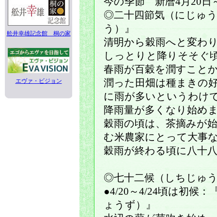
今の季節 新暦4月20日
◎二十四節気（にじゅ
う）』
舩井幸雄記念館 桐の家
清明から穀雨へと変わ
しっとりと降りそそぐ
春雨が百穀を潤すこと
エヴァ・ビジョン
潤った田畑は種まきの
に雨が多いというわけ
降雨量が多くなり始め
穀雨の頃は、茶摘みが
む米農家にとって大事
穀雨が終わる頃に八十
◎七十二候（しちじゅ
●4/20～4/24頃は初
ょうず）』