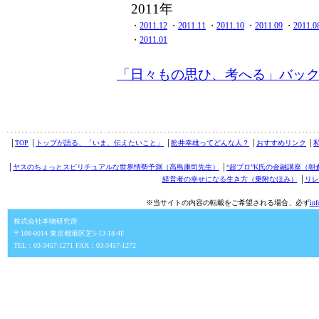
2011年
・
2011.12
・
2011.11
・
2011.10
・
2011.09
・
2011.0
・
2011.01
「日々もの思ひ、考へる」バッ
│
TOP
│
トップが語る、「いま、伝えたいこと」
│
舩井幸雄ってどんな人？
│
おすすめリンク
│
│
ヤスのちょっとスピリチュアルな世界情勢予測（高島康司先生）
│
“超プロ”K氏の金融講座（朝
経営者の幸せになる生き方（乗附なほみ）
│
リレ
※当サイトの内容の転載をご希望される場合、必ず
in
株式会社本物研究所
〒108-0014 東京都港区芝5-13-18-4F
TEL：03-3457-1271 FAX：03-3457-1272