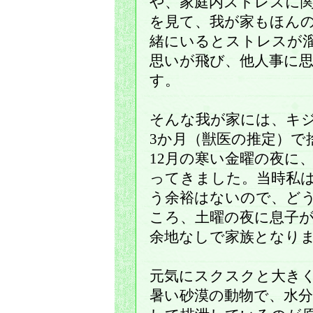
や、家庭内ストレスに
を見て、我が家もほん
緒にいるとストレスが
思いが飛び、他人事に
す。
そんな我が家には、キ
3か月（獣医の推定）で
12月の寒い金曜の夜に
ってきました。当時私
う余裕はないので、ど
ころ、土曜の夜に息子
余地なしで家族となり
元気にスクスクと大きく
暑い砂漠の動物で、水