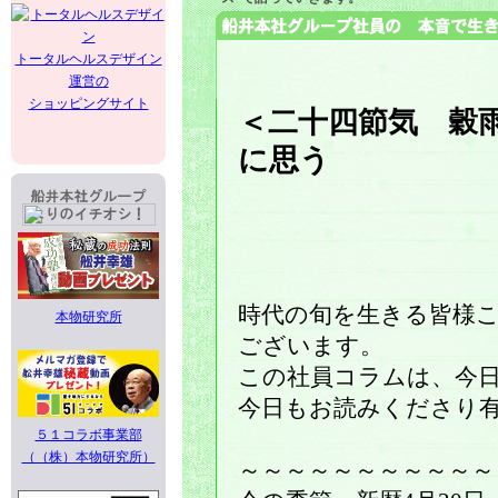
トータルヘルスデザイン
運営の
ショッピングサイト
＜二十四節気 穀
に思う
時代の旬を生きる皆様
本物研究所
ございます。
この社員コラムは、今
今日もお読みくださり
５１コラボ事業部
（（株）本物研究所）
～～～～～～～～～～～