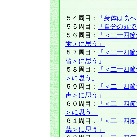
５４周目：
「身体は食べ
５５周目：
「自分の頭で
５６周目：
「＜二十四節
蛍＞に思う」
５７周目：
「＜二十四節
習＞に思う」
５８周目：
「＜二十四節
＞に思う」
５９周目：
「＜二十四節
声＞に思う」
６０周目：
「＜二十四節
＞に思う」
６１周目：
「＜二十四節
葉＞に思う」