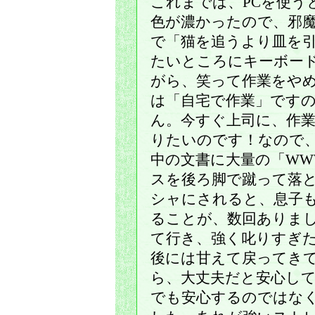
これまでは、PCを使う
色が濃かったので、邪
で「猫を追うより皿を
たいところにキーボー
がら、笑って作業をや
は「自宅で作業」です
ん。今すぐ上司に、作
りたいのです！なので
中の文書に大量の「WW
スを後ろ脚で蹴って落
シャにされると、息子
ることが、数回ありま
て行き、強く叱りすぎ
後には甘えて戻ってき
ら、大丈夫だと安心し
でも安心するのではな