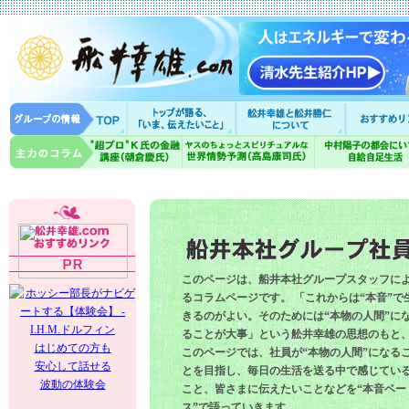
このページは、船井本社グループスタッフに
るコラムページです。 「これからは“本音”で
きるのがよい。そのためには“本物の人間”に
ることが大事」という舩井幸雄の思想のもと
はじめての方も
このページでは、社員が“本物の人間”になる
安心して話せる
とを目指し、毎日の生活を送る中で感じてい
波動の体験会
こと、皆さまに伝えたいことなどを“本音ベー
ス”で語っていきます。