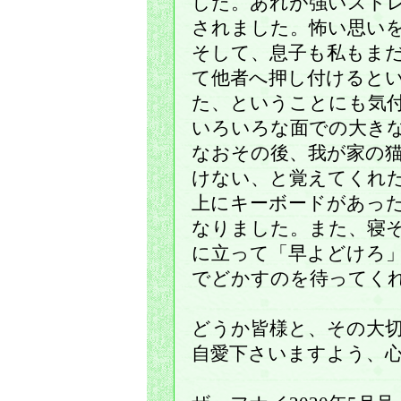
した。あれが強いスト
されました。怖い思い
そして、息子も私もま
て他者へ押し付けると
た、ということにも気
いろいろな面での大き
なおその後、我が家の
けない、と覚えてくれ
上にキーボードがあっ
なりました。また、寝
に立って「早よどけろ
でどかすのを待ってく
どうか皆様と、その大
自愛下さいますよう、