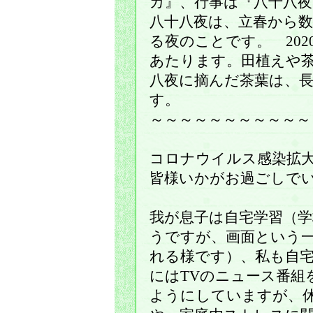
カ』、行事は『八十八夜
八十八夜は、立春から数
る夜のことです。 202
あたります。田植えや
八夜に摘んだ茶葉は、
す。
～～～～～～～～～～～
コロナウイルス感染拡
皆様いかがお過ごしで
我が息子は自宅学習（学
うですが、画面という
れる様です）、私も自宅
にはTVのニュース番組
ようにしていますが、