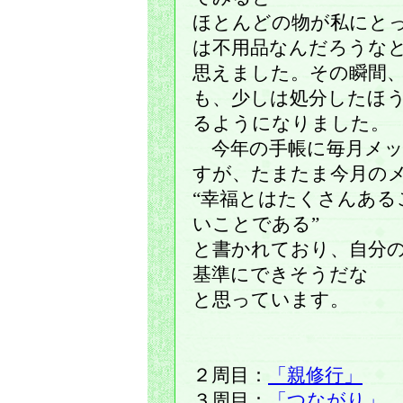
ほとんどの物が私にと
は不用品なんだろうな
思えました。その瞬間
も、少しは処分したほ
るようになりました。
今年の手帳に毎月メッ
すが、たまたま今月の
“幸福とはたくさんあ
いことである”
と書かれており、自分
基準にできそうだな
と思っています。
２周目：
「親修行」
３周目：
「つながり」