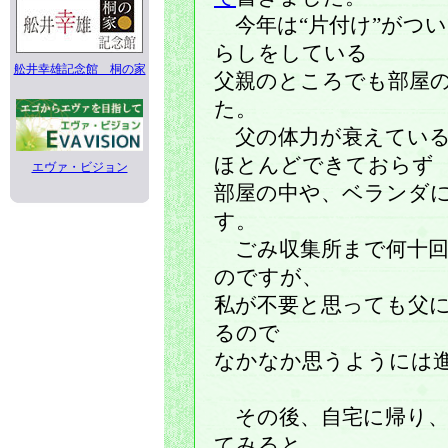
今年は“片付け”がつ
らしをしている
舩井幸雄記念館 桐の家
父親のところでも部屋の
た。
父の体力が衰えている
ほとんどできておらず
エヴァ・ビジョン
部屋の中や、ベランダ
す。
ごみ収集所まで何十回
のですが、
私が不要と思っても父
るので
なかなか思うようには
その後、自宅に帰り、
てみると