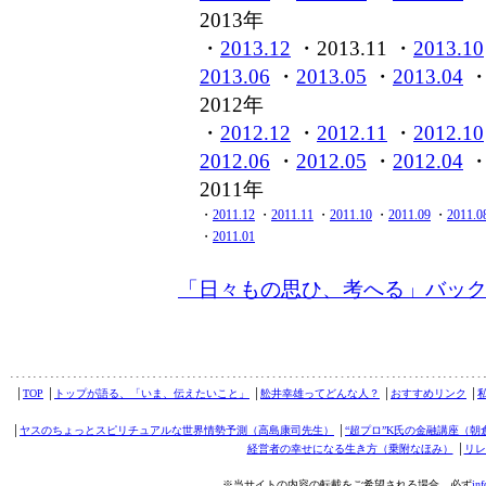
2013年
・
2013.12
・2013.11 ・
2013.10
2013.06
・
2013.05
・
2013.04
2012年
・
2012.12
・
2012.11
・
2012.10
2012.06
・
2012.05
・
2012.04
2011年
・
2011.12
・
2011.11
・
2011.10
・
2011.09
・
2011.0
・
2011.01
「日々もの思ひ、考へる」バッ
│
TOP
│
トップが語る、「いま、伝えたいこと」
│
舩井幸雄ってどんな人？
│
おすすめリンク
│
│
ヤスのちょっとスピリチュアルな世界情勢予測（高島康司先生）
│
“超プロ”K氏の金融講座（朝
経営者の幸せになる生き方（乗附なほみ）
│
リレ
※当サイトの内容の転載をご希望される場合、必ず
in