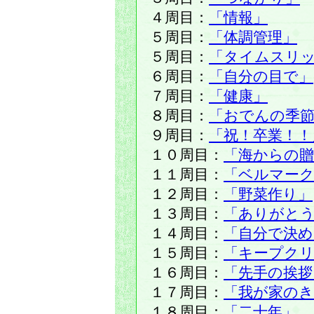
４周目：
「情報」
５周目：
「体調管理」
５周目：
「タイムスリ
６周目：
「自分の目で」
７周目：
「健康」
８周目：
「おでんの季
９周目：
「祝！卒業！！
１０周目：
「海からの贈
１１周目：
「ベルマーク
１２周目：
「野菜作り」
１３周目：
「ありがと
１４周目：
「自分で決め
１５周目：
「キープク
１６周目：
「先手の挨拶
１７周目：
「我が家の
１８周目：
「二十年」