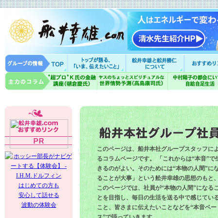
このページは、船井本社グループスタッフに
るコラムページです。 「これからは“本音”で
きるのがよい。そのためには“本物の人間”に
ることが大事」という舩井幸雄の思想のもと
はじめての方も
このページでは、社員が“本物の人間”になる
安心して話せる
とを目指し、毎日の生活を送る中で感じてい
波動の体験会
こと、皆さまに伝えたいことなどを“本音ベー
ス”で語っていきます。