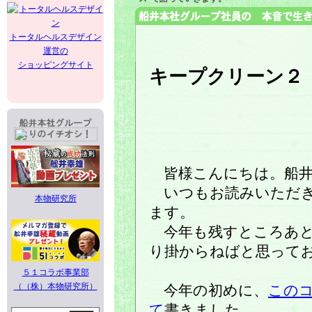
トータルヘルスデザイン
運営の
ショッピングサイト
キープクリーン２
皆様こんにちは。船井
いつもお読みいただき
本物研究所
ます。
今年も残すところあと
り掛からねばと思って
５１コラボ事業部
（（株）本物研究所）
今年の初めに、
この
て
書きました。