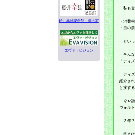
私も営
舩井幸雄記念館 桐の家
・消費税
・目の前
といっ
エヴァ・ビジョン
そんな
「ディズ
ディズ
紹介され
と接する
今や誰も
ウォルト
３年？
答えは