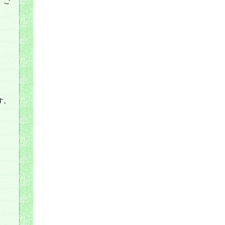
、ご
す。