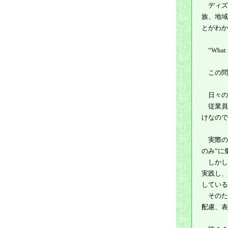
ディズ
族、地域
とがわか
“What
この問
日々の
従業員
けなので
実際の
のみ”に
しかし
実践し、
している
そのた
配慮、表