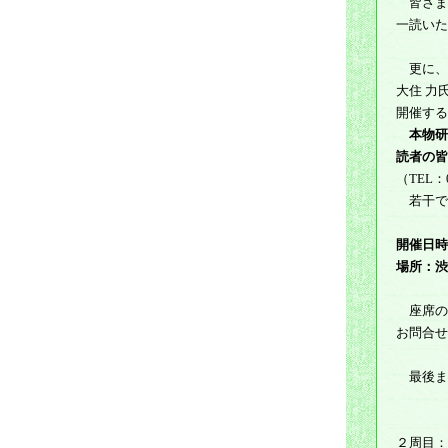
皆さま
一読いた
更に、
大住 力
開催する
本物研
読者の皆
（TEL：0
若干で
開催日時
場所：渋
座席の
お問合せ
最後ま
２周目：