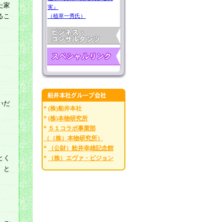
た家
実』
るこ
（植草一秀氏）
いだ
* (株)船井本社
*
(株)本物研究所
*
５１コラボ事業部
（（株）本物研究所）
*
（公財）舩井幸雄記念館
とく
*
（株）エヴァ・ビジョン
」と