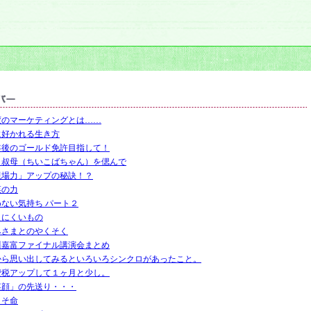
変のマーケティングとは……
に好かれる生き方
年後のゴールド免許目指して！
き叔母（ちいこばちゃん）を偲んで
現場力」アップの秘訣！？
菜の力
めない気持ち パート２
えにくいもの
みさまとのやくそく
川嘉富ファイナル講演会まとめ
から思い出してみるといろいろシンクロがあったこと。
費税アップして１ヶ月と少し。
笑顔」の先送り・・・
こそ命