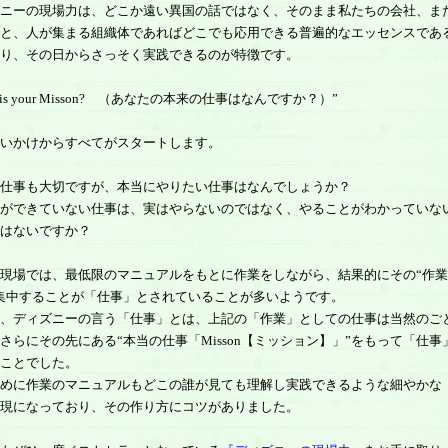
ニーの現場力は、どこか遠い異国の話ではなく、そのまま私たちの会社、ま
と、人が集まる組織体であればどこでも応用できる普遍的なエッセンスであ
り、その日からさっそく実践できるのが特徴です。
 is your Misson? （あなたの本来の仕事はなんですか？）”
いかけからすべてがスタートします。
仕事も大切ですが、本当にやりたい仕事はなんでしょうか？
ができていない仕事は、実はやらないのではなく、やることがわかっていな
はないですか？
現場では、最低限のマニュアルをもとに作業をしながら、結果的にその“作業
集中することが「仕事」とされていることが多いようです。
、ディズニーの言う「仕事」とは、上記の「作業」としての仕事は当然のご
さらにその先にある“本当の仕事「Misson【ミッション】」”をもって「仕事
ことでした。
めに作業のマニュアルもどこの誰が見ても理解し実践できるような細やかな
現になっており、その作り方にコツがありました。