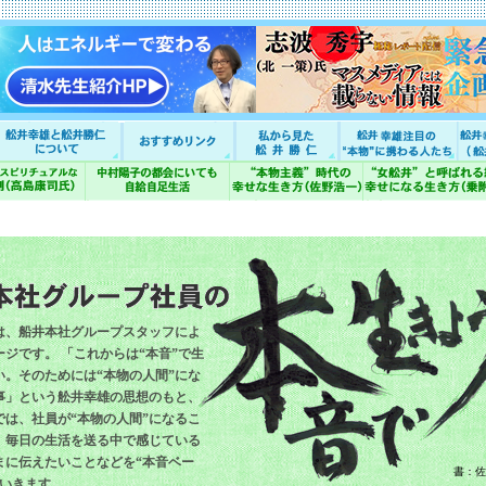
は、船井本社グループスタッフによ
ジです。 「これからは“本音”で生
い。そのためには“本物の人間”にな
事」という舩井幸雄の思想のもと、
では、社員が“本物の人間”になるこ
、毎日の生活を送る中で感じている
まに伝えたいことなどを“本音ベー
書：佐
ていきます。