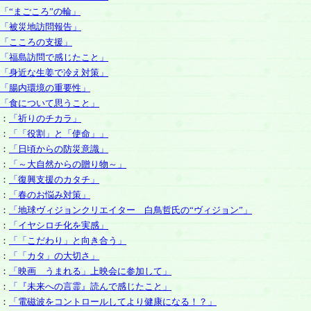
「“まごころ”の輪」
「被災地訪問報告」
「こころの支援」
「福島訪問で感じたこと」
「身近な生姜で冷え対策」
「腸内環境の重要性」
「食について思うこと」
：
「祈りのチカラ」
：
「「役割」と「使命」」
：
「日頃からの防災意識」
：
「～大自然からの贈り物～」
：
「復興支援のカタチ」
：
「春のお悩み対策」
：
「地球ヴィジョンクリエイター 白鳥哲氏の“ヴィジョン”」
：
「イヤシロチ化を実感」
：
「「こだわり」と向き合う」
：
「「カタ」の大切さ」
：
「映画 うまれる」上映会に参加して」
：
「『未来への言霊』読んで感じたこと」
：
「電磁波をコントロールしてより健康になる！？」