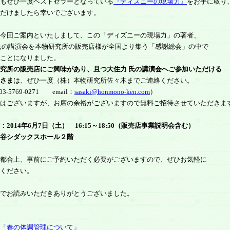
もぜひ一度ベストセラーとなっている
『ディズニーの現場力』
をお手に取り
だけましたら幸いでございます。
今回ご案内といたしまして、この「ディズニーの現場力」の著者、
氏の講演会を本物研究所の販売店様が全国より集う「感謝総会」の中で
ことになりました。
究所の販売店にご興味があり、且つ大住力 氏の講演会へご参加いただける
さま
は、ぜひ一度（株）本物研究所佐々木までご連絡ください。
3-5769-0271 email：
sasaki@honmono-ken.com
）
はございますが、お席の余裕がございますので無料ご招待させていただきま
：2014年6月7日（土） 16:15～18:50（販売店事業説明会含む）
谷シダックスホール２階
都合上、事前にご予約いただく必要がございますので、ぜひお気軽に
ください。
でお読みいただきありがとうございました。
「春の体調管理について」