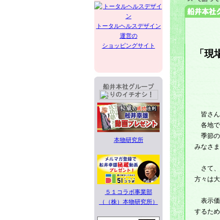
トータルヘルスデザイン
運営の
ショッピングサイト
「現
皆さん
各地で
季節の
本物研究所
みなさま
さて、
方々は大
５１コラボ事業部
表示価
（（株）本物研究所）
するため