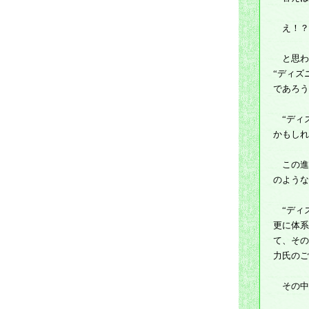
え！？
と思わ
“ディズ
であろう
“ディズ
かもしれ
この進化
のような
“ディズ
更に体系
て、その
力氏のご
その中