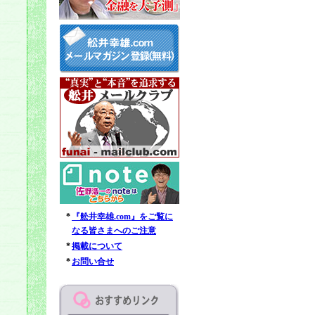
*
『舩井幸雄.com』をご覧に
なる皆さまへのご注意
*
掲載について
*
お問い合せ