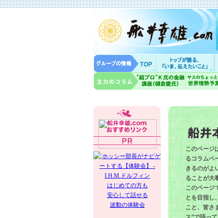
このページ
るコラムペー
きるのがよ
ることが大
はじめての方も
このページ
安心して話せる
とを目指し
波動の体験会
こと、皆さ
ス”で語っ