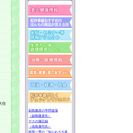
、
大住
副島隆彦の学問道場
（副島隆彦氏）
ヤスの備忘録
（高島康司氏）
植草一秀の『知られざる真