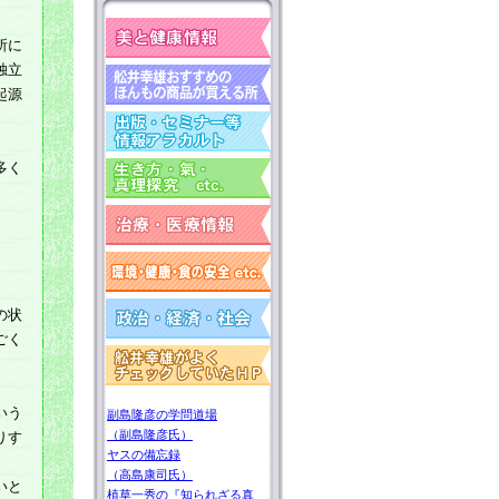
所に
独立
起源
多く
の状
ごく
いう
副島隆彦の学問道場
（副島隆彦氏）
りす
ヤスの備忘録
（高島康司氏）
いと
植草一秀の『知られざる真