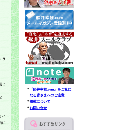
よう
感じ
*
『舩井幸雄.com』をご覧に
なる皆さまへのご注意
な
*
掲載について
*
お問い合せ
うイ
柄に