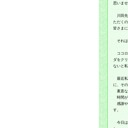
思いませ
川田先
ただくの
皆さまに
それは、
ココロ
ダをクリ
ないと私
最近私
に、その
素直な
時間が
感謝や
す。
今日は