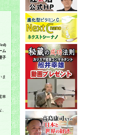
Wed)
ーム
理子
いま
電車
な、