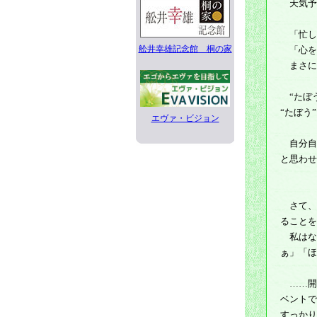
天気予
「忙し
舩井幸雄記念館 桐の家
「心を
まさに
“たぼう
“たぼう
エヴァ・ビジョン
自分自
と思わせ
さて、
ることを
私はな
ぁ」「ほ
……開
ベントで
すっかり