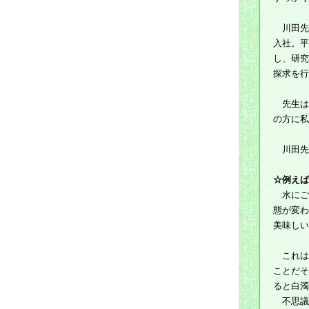
川田先
入社。平
し、研究
探求を行
先生は
の方に私
川田先
☆例えば
水にご
態が変わ
美味しい
これは
ことだそ
ると白濁
不思議