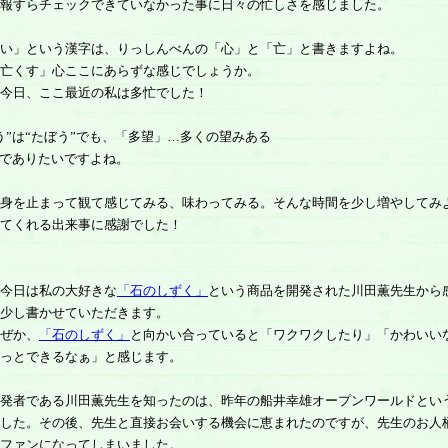
報すらチェックできていなかった事に日々の忙しさを感じました。
い」という漢字は、りっしんべんの「心」と「亡」と書きますよね。
亡くす」心ここにあらずな感じでしょうか。
今日、ここ最近の私は多忙でした！
”は“たぼう”でも、「多望」…多くの望みある
”でありたいですよね。
身を止まって観て感じてみる、味わってみる。そんな時間を少し増やしてみ
てくれる出来事に感謝でした！
今日は私の大好きな
「石のしずく」
という商品を開発された川田薫先生から
少し書かせていただきます。
ぜか、
「石のしずく」
と向かい合っていると「ワクワクしたり」「かわいい
っとできるなぁ」と感じます。
発者である川田薫先生を知ったのは、昨年の船井幸雄オープンワールドとい
した。その後、先生と直接お会いする機会に恵まれたのですが、先生のお人
ファンになってしまいました。