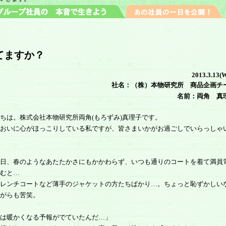
てますか？
2013.3.13(
社名：（株）本物研究所 商品企画チ
名前：両角 真
は。株式会社本物研究所両角(もろずみ)真理子です。
おいに心がほっこりしている私ですが、皆さまいかがお過ごしでいらっしゃ
日、春のようなあたたかさにもかかわらず、いつも通りのコートを着て満員
むと…
レンチコートなど薄手のジャケットの方たちばかり…。ちょっと恥ずかしい
がらも苦笑。
は暖かくなる予報がでていたんだ…」