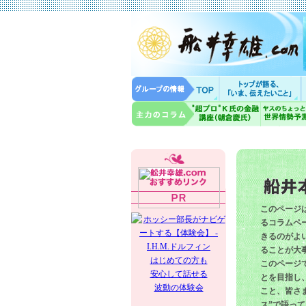
このページ
るコラムペー
きるのがよ
ることが大
はじめての方も
このページ
安心して話せる
とを目指し
波動の体験会
こと、皆さ
ス”で語っ