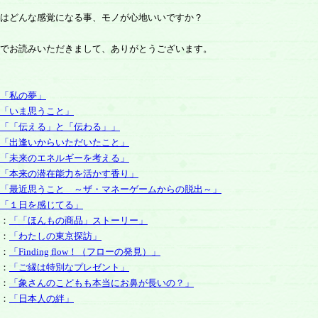
はどんな感覚になる事、モノが心地いいですか？
でお読みいただきまして、ありがとうございます。
「私の夢」
「いま思うこと」
「「伝える」と「伝わる」」
「出逢いからいただいたこと」
「未来のエネルギーを考える」
「本来の潜在能力を活かす香り」
「最近思うこと ～ザ・マネーゲームからの脱出～」
「１日を感じてる」
：
「「ほんもの商品」ストーリー」
：
「わたしの東京探訪」
：
「Finding flow！（フローの発見）」
：
「ご縁は特別なプレゼント」
：
「象さんのこどもも本当にお鼻が長いの？」
：
「日本人の絆」