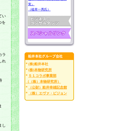
実』
（植草一秀氏）
てい
つを
カラ
しれ
* (株)船井本社
*
(株)本物研究所
*
５１コラボ事業部
時
（（株）本物研究所）
*
（公財）舩井幸雄記念館
*
（株）エヴァ・ビジョン
ま
まし