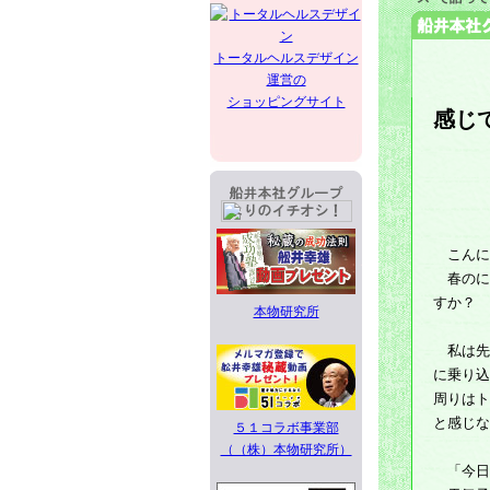
トータルヘルスデザイン
運営の
ショッピングサイト
感じ
こんにち
春のに
すか？
本物研究所
私は先
に乗り込
周りはト
と感じな
５１コラボ事業部
（（株）本物研究所）
「今日