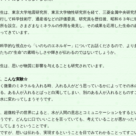
生は、東京大学地震研究所、東京大学物性研究所を経て、三菱金属中央研究
行して科学技術庁、通産省などの評価委員、研究員を歴任後、昭和６３年に
所を設立。さまざまなミネラルの作用を発見し、その成果を応用した生命の
ってきています。
科学的な視点から「いのちのエネルギー」についてお話くださるので、より
たちの“生命”の素晴らしさや輝きが伝わるのではないでしょうか。
生は、思いが物質に影響を与えることも研究されています。
、こんな実験☆
く微量のミネラルを入れる時、入れる人がどう思っているかによってその水
る。ある人が入れるとぱっと白濁してしまい、別のある人が入れるとものす
水に変わってしまうそうです。
、超微粒子の世界によると、水が人間の意志とコミュニケーションをすると
うです。どんなに口でいいことを言っていても、考えていることが悪かった
してしまうということです。
ですが、想いは伝わる、実現するということを目でみてわかることってすご