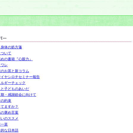
と身体の処方箋
について
薦めの書籍『心眼力』
タワレ
伝のお茶と新コラム
野イヤシロチセミナー報告
ネルギーチェック
人と子どものあいだ
１期・感謝総会に向けて
年の約束
じてますか？
高の褒め言葉
商いのススメ
週一菜
力的な日本語