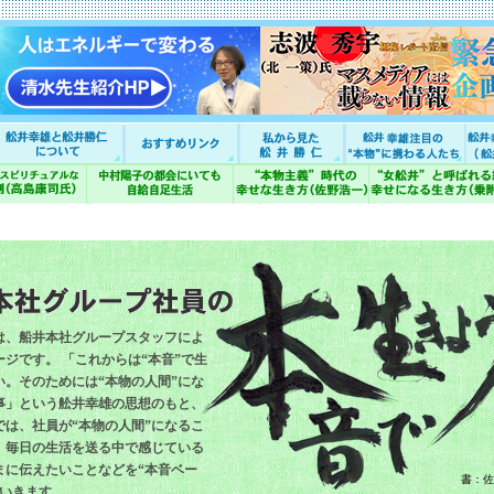
は、船井本社グループスタッフによ
ジです。 「これからは“本音”で生
い。そのためには“本物の人間”にな
事」という舩井幸雄の思想のもと、
では、社員が“本物の人間”になるこ
、毎日の生活を送る中で感じている
まに伝えたいことなどを“本音ベー
書：佐
ていきます。