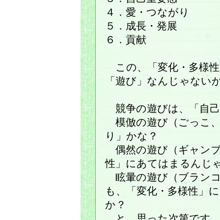
４．愛・つながり
５．成長・発展
６．貢献
この、「変化・多様性
「遊び」なんじゃない
競争の遊びは、「自己
模倣の遊び（ごっこ、
り」かな？
偶然の遊び（ギャンブ
性」にあてはまるんじ
眩暈の遊び（ブランコ
も、「変化・多様性」
か？
と、思った次第です