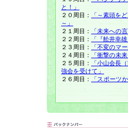
と！」
２０周目：
「～素頭を
～」
２１周目：
「未来への言
２２周目：
「『舩井幸雄
２３周目：
「不変のマ
２４周目：
「衝撃の未来
２５周目：
「小山会長（
強会を受けて」
２６周目：
「スポーツ