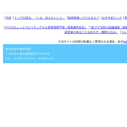
│
TOP
│
トップが語る、「いま、伝えたいこと」
│
舩井幸雄ってどんな人？
│
おすすめリンク
│
│
ヤスのちょっとスピリチュアルな世界情勢予測（高島康司先生）
│
“超プロ”K氏の金融講座（朝
経営者の幸せになる生き方（乗附なほみ）
│
リレ
※当サイトの内容の転載をご希望される場合、必ず
in
株式会社本物研究所
〒108-0014 東京都港区芝5-13-18-4F
TEL：03-3457-1271 FAX：03-3457-1272