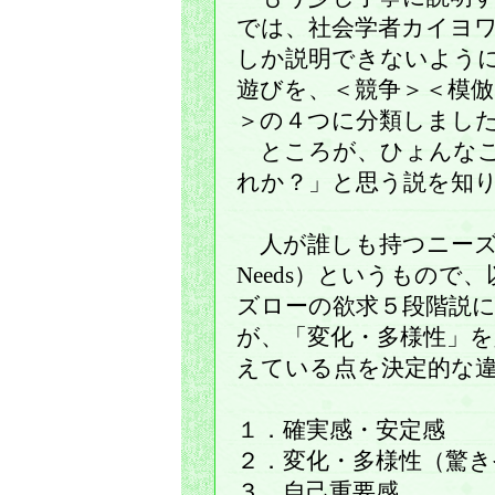
では、社会学者カイヨ
しか説明できないよう
遊びを、＜競争＞＜模倣
＞の４つに分類しまし
ところが、ひょんなこ
れか？」と思う説を知
人が誰しも持つニーズは６
Needs）というもので
ズローの欲求５段階説
が、「変化・多様性」
えている点を決定的な
１．確実感・安定感
２．変化・多様性（驚き
３．自己重要感