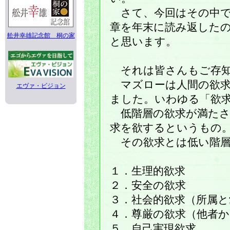
さて、今回はその中で
章を年末に読み返した
舩井幸雄記念館 桐の家
と思います。
それは皆さんもご存知
マズローは人間の欲求
エヴァ・ビジョン
ました。いわゆる「欲
低階層の欲求が満たさ
求を欲するというもの
その欲求とは低い階層
１．生理的欲求
２．安全の欲求
３．社会的欲求（所属と
４．尊厳の欲求（他者か
５．自己実現欲求