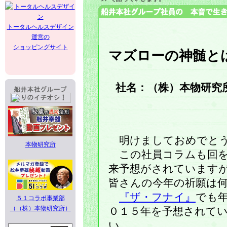
トータルヘルスデザイン
運営の
ショッピングサイト
マズローの神髄と
社名：（株）本物研究
明けましておめでとう
本物研究所
この社員コラムも回を
来予想がされています
皆さんの今年の祈願は
『ザ・フナイ』
でも
５１コラボ事業部
（（株）本物研究所）
０１５年を予想されて
い。