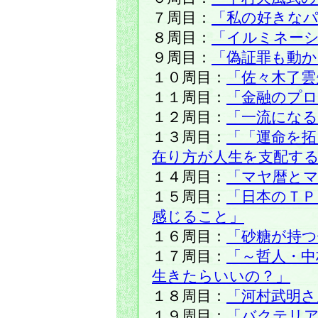
７周目：
「私の好きな
８周目：
「イルミネー
９周目：
「偽証罪も動か
１０周目：
「佐々木了雲
１１周目：
「金融のプ
１２周目：
「一流にな
１３周目：
「「運命を拓
在り方が人生を支配す
１４周目：
「マヤ暦と
１５周目：
「日本のＴＰ
感じること」
１６周目：
「砂糖が持つ
１７周目：
「～哲人・中
生きたらいいの？」
１８周目：
「河村武明さ
１９周目：
「バクテリ