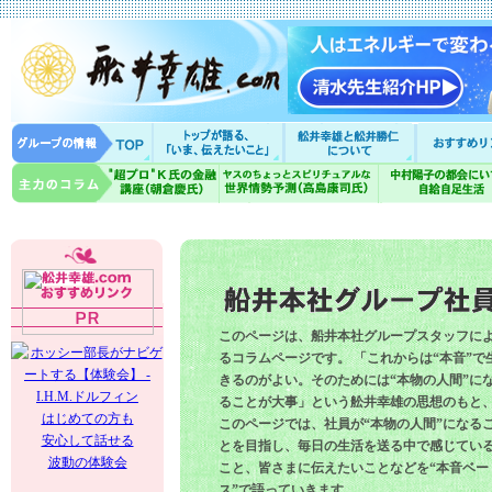
このページは、船井本社グループスタッフに
るコラムページです。 「これからは“本音”で
きるのがよい。そのためには“本物の人間”に
ることが大事」という舩井幸雄の思想のもと
はじめての方も
このページでは、社員が“本物の人間”になる
安心して話せる
とを目指し、毎日の生活を送る中で感じてい
波動の体験会
こと、皆さまに伝えたいことなどを“本音ベー
ス”で語っていきます。