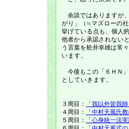
余談ではありますが、
がり」（≒マズローの社
挙げている点も、個人
他者から承認されない
う言葉を舩井幸雄は常
います。
今後もこの「６ＨＮ」
としていきます。
３周目：
「我以外皆我師
４周目：
「中村天風氏教
５周目：
「心身統一法実
６周目：
「中村天風式の