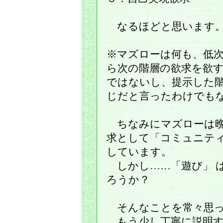
なるほどと思います
※マズローは何も、低
ら次の階層の欲求を欲
ではないし、提示した
じだと言ったわけでも
ちなみにマズローは晩
求として「コミュニテ
しています。
しかし……「遊び」 
ろうか？
そんなことを常々思っ
もう少し丁寧に説明す