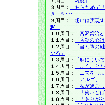
７周目：
「雑感」
８周目：
「あらためて「
き」を･･･」
９周目：
「想いは実現
釈」
１０周目：
「宮沢賢治と
１１周目：
「防災の心得
１２周目：
「書と陶の融
なる」
１３周目：
「麻につい
１４周目：
「歩くこと
１５周目：
「工夫をしよ
１６周目：
「アルゴ」
１７周目：
「私が過ごし
１８周目：
「「笑いとば
１８周目：
「「ありがと