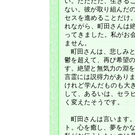
い。ただただ、生きる
ない。彼が取り組んだ
セスを進めることだけ
れながら、町田さんは
ってきました。私がお
ません。
町田さんは、悲しみと
鬱を超えて、再び希望
す。絶望と無気力の淵
言霊には説得力があり
けれど学んだものも大
して、あるいは、セラ
く変えたそうです。
町田さんは言います。
ト。心を癒し、夢をか