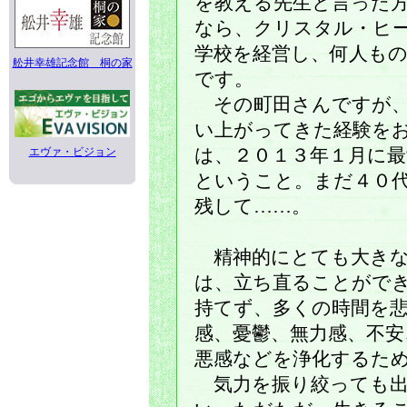
を教える先生と言った
なら、クリスタル・ヒ
学校を経営し、何人も
舩井幸雄記念館 桐の家
です。
その町田さんですが、
い上がってきた経験を
エヴァ・ビジョン
は、２０１３年１月に
ということ。まだ４０
残して……。
精神的にとても大きな
は、立ち直ることがで
持てず、多くの時間を
感、憂鬱、無力感、不安
悪感などを浄化するた
気力を振り絞っても出