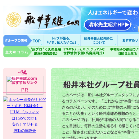
このページは、船井本社グループスタッフに
るコラムページです。 「これからは“本音”で
きるのがよい。そのためには“本物の人間”に
ることが大事」という舩井幸雄の思想のもと
はじめての方も
このページでは、社員が“本物の人間”になる
安心して話せる
とを目指し、毎日の生活を送る中で感じてい
波動の体験会
こと、皆さまに伝えたいことなどを“本音ベー
ス”で語っていきます。