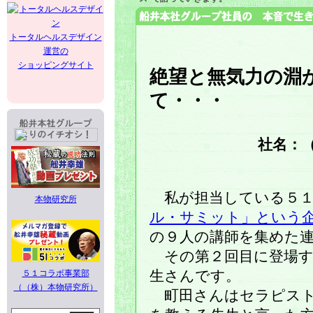
トータルヘルスデザイン
運営の
ショッピングサイト
絶望と無気力の淵
て・・・
社名：
私が担当している５１
本物研究所
ル・サミット」という
の９人の講師を集めた
その第２回目に登場す
５１コラボ事業部
生さんです。
（（株）本物研究所）
町田さんはセラピスト