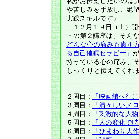
私がお伝えしたいのは
や苦しみを手放し、絶
実践スキルです』。
１２月１９日（土）開
トの第２講座は、そん
どんな心の痛みも癒す
る自己催眠セラピー」
持っている心の痛み、
じっくりと伝えてくれ
２周目：
「映画館へ行こ
３周目：
「清々しいメ
４周目：
「刺激的な人物
５周目：
「人の変化で時
６周目：
「ひまわり大