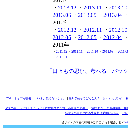
2013年
・
2013.12
・
2013.11
・
2013.10
2013.06
・
2013.05
・
2013.04
2012年
・
2012.12
・
2012.11
・
2012.10
2012.06
・
2012.05
・
2012.04
2011年
・
2011.12
・
2011.11
・
2011.10
・
2011.09
・
2011.0
・
2011.01
「日々もの思ひ、考へる」バッ
│
TOP
│
トップが語る、「いま、伝えたいこと」
│
舩井幸雄ってどんな人？
│
おすすめリンク
│
│
ヤスのちょっとスピリチュアルな世界情勢予測（高島康司先生）
│
“超プロ”K氏の金融講座（朝
経営者の幸せになる生き方（乗附なほみ）
│
リレ
※当サイトの内容の転載をご希望される場合、必ず
in