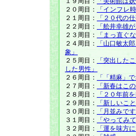
１９周目：
「美術館は妖
２０周目：
「インフレ時
２１周目：
「２０代の仕
２２周目：
「舩井幸雄
２３周目：
「まっ直ぐ
２４周目：
「山口敏太
象」
２５周目：
「突出した
した男性」
２６周目：
「「精麻」で
２７周目：
「新春はこの
２８周目：
「２０年前を
２９周目：
「新しいこ
３０周目：
「月並みで
３１周目：
「やってみ
３２周目：
「運を味方