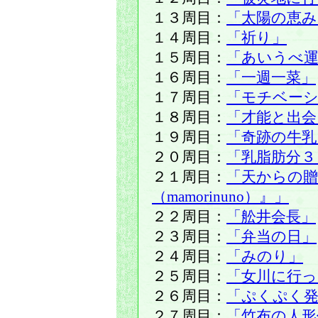
１３周目：
「太陽の恵み
１４周目：
「祈り」
１５周目：
「あいうべ運
１６周目：
「一週一菜」
１７周目：
「モチベー
１８周目：
「才能と出会
１９周目：
「奇跡の牛乳
２０周目：
「乳脂肪分３
２１周目：
「天からの贈
（mamorinuno）』」
２２周目：
「舩井会長」
２３周目：
「弁当の日」
２４周目：
「みのり」
２５周目：
「女川に行
２６周目：
「ぷくぷく発
２７周目：
「竹布の人