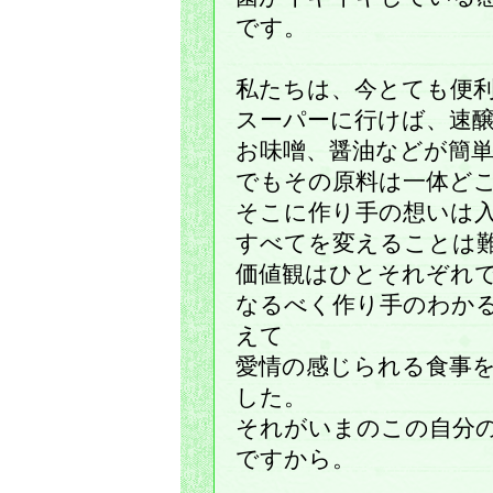
です。
私たちは、今とても便
スーパーに行けば、速
お味噌、醤油などが簡
でもその原料は一体ど
そこに作り手の想いは
すべてを変えることは
価値観はひとそれぞれ
なるべく作り手のわか
えて
愛情の感じられる食事
した。
それがいまのこの自分
ですから。