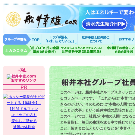
このページは、船井本社グループスタッフに
るコラムページです。 「これからは“本音”で
きるのがよい。そのためには“本物の人間”に
ることが大事」という舩井幸雄の思想のもと
はじめての方も
このページでは、社員が“本物の人間”になる
安心して話せる
とを目指し、毎日の生活を送る中で感じてい
波動の体験会
こと、皆さまに伝えたいことなどを“本音ベー
ス”で語っていきます。