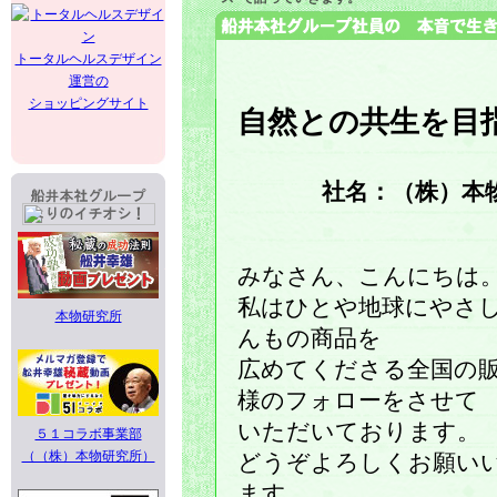
トータルヘルスデザイン
運営の
ショッピングサイト
自然との共生を目
社名：（株）本
みなさん、こんにちは
私はひとや地球にやさ
本物研究所
んもの商品を
広めてくださる全国の
様のフォローをさせて
いただいております。
５１コラボ事業部
（（株）本物研究所）
どうぞよろしくお願い
ます。