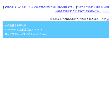
│
ヤスのちょっとスピリチュアルな世界情勢予測（高島康司先生）
│
“超プロ”K氏の金融講座（朝
経営者の幸せになる生き方（乗附なほみ）
│
リレ
※当サイトの内容の転載をご希望される場合、必ず
in
株式会社本物研究所
〒108-0014 東京都港区芝5-13-18-4F
TEL：03-3457-1271 FAX：03-3457-1272