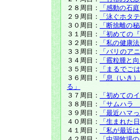
２８周目：
「感動の石庭
２９周目：
「泳ぐホタテ
３０周目：
「断捨離の秘
３１周目：
「初めての『
３２周目：
「私の健康法
３３周目：
「バリのア
３４周目：
「霰粒腫と向
３５周目：
「まるでご
３６周目：
「息（いき）
る」
３７周目：
「初めての
３８周目：
「サムハラ
３９周目：
「最近ハマ
４０周目：
「生まれた
４１周目：
「私が最近
４２周目：
「中洞牧場の