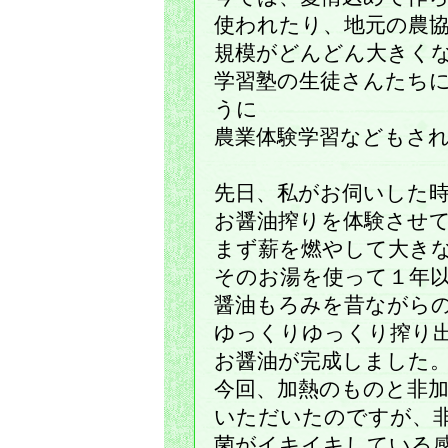
使われたり、地元の農
規模がどんどん大きく
学習塾の生徒さんたち
うに
農業体験学習などもさ
先日、私がお伺いした
お醤油搾りを体験させ
まず薪を燃やして大き
そのお湯を使って１年
醤油もろみを昔ながら
ゆっくりゆっくり搾り
お醤油が完成しました
今回、加熱のものと非
いただいたのですが、
菌がイキイキしている