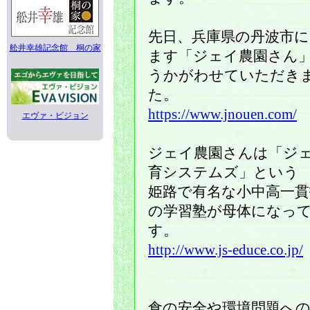
先日、兵庫県の丹波市
舩井幸雄記念館 桐の家
ます「ジェイ農園さん
うかがわせていただき
た。
https://www.jnouen.com/
エヴァ・ビジョン
ジェイ農園さんは「ジ
育システムズ」という
姫路で有名な小中高一貫
の学習塾が母体になっ
す。
http://www.js-educe.co.jp/
食の安全や環境問題へ