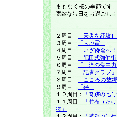
まもなく桜の季節です
素敵な毎日をお過ごし
２周目：
「天災を経験し
３周目：
「大地震」
４周目：
「いざ鎌倉へ
５周目：
「肥田式強健術
６周目：
「一流の集中力
７周目：
「記者クラブ」
８周目：
「こころの故
９周目：
「絆」
１０周目：
「奇跡の七号
１１周目：
「竹布（た
物」
１２周目：
「被災地に