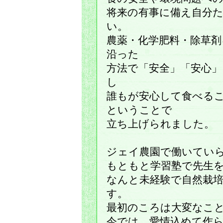
将来の有事に備え自分
い。
農薬・化学肥料・除草
沿った
方法で「安全」「安心」
し
誰もが安心して食べる
ということで
立ち上げられました。
ジェイ農園で働いてい
もともと学習塾で先生
なんと未経験で自然栽
す。
最初のころは大変なこ
今では、愛情込めて作