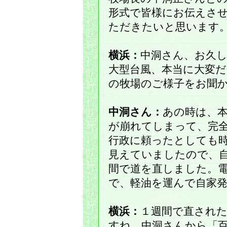
形式で皆様にお伝えさ
ただきたいと思います
横浜：
中洞さん、お久
大型台風、本当に大変
の牧場のご様子をお聞
中洞さん：
あの時は、
が崩れてしまって、完
行政に頼ったとしても
見えていましたので、
間で道を直しました。
で、軽油を運んで自家
横浜：
１週間で直され
すね。中洞さんから「