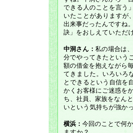
できる人のことを言う
いたことがありますが
出来事だったんですね
訣」をおしえていただ
中洞さん：
私の場合は
分でやってきたという
額の借金を抱えながら
てきました。いろいろ
とできるという自信を
かくお客様にご迷惑を
ち、社員、家族をなん
いという気持ちが強か
横浜：
今回のことで何
ますか？