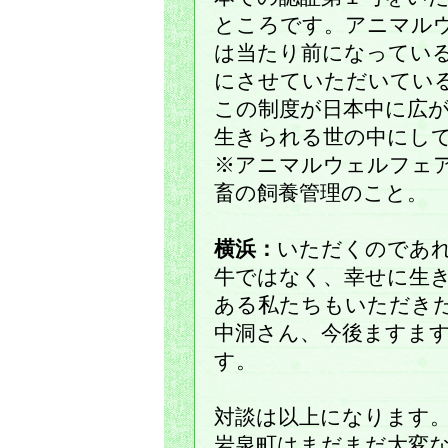
ところです。アニマル
は当たり前になってい
にさせていただいてい
この制度が日本中に広
生きられる世の中にし
※アニマルウェルフェ
畜の飼養管理のこと。
横浜：
いただくのであ
牛ではなく、幸せに生
ある私たちもいただき
中洞さん、今後ますま
す。
対談は以上になります
岩泉町はまだまだ大変