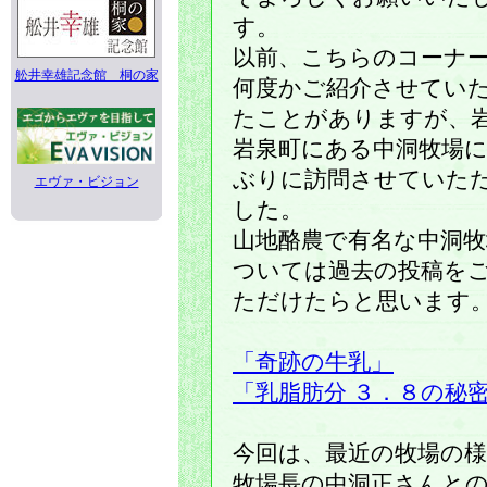
す。
以前、こちらのコーナ
舩井幸雄記念館 桐の家
何度かご紹介させてい
たことがありますが、
岩泉町にある中洞牧場
ぶりに訪問させていた
エヴァ・ビジョン
した。
山地酪農で有名な中洞牧
ついては過去の投稿を
ただけたらと思います
「奇跡の牛乳」
「乳脂肪分 ３．８の秘
今回は、最近の牧場の
牧場長の中洞正さんと