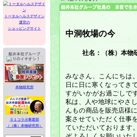
トータルヘルスデザイン
運営の
ショッピングサイト
中洞牧場の今
社名：（株）本物
みなさん、こんにちは
日に日に寒くなってき
本物研究所
すがいかがお過ごしで
私は、人や地球にやさ
んもの商品を販売店様
案させていただく仕事
５１コラボ事業部
（（株）本物研究所）
ていただいております
ぞよろしくお願いいた