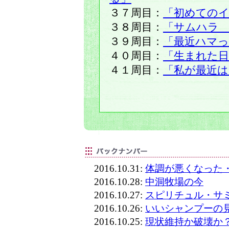
３７周目：
「初めての
３８周目：
「サムハラ
３９周目：
「最近ハマ
４０周目：
「生まれた
４１周目：
「私が最近
2016.10.31:
体調が悪くなった
2016.10.28:
中洞牧場の今
2016.10.27:
スピリチュル・サミ
2016.10.26:
いいシャンプーの
2016.10.25:
現状維持か破壊か