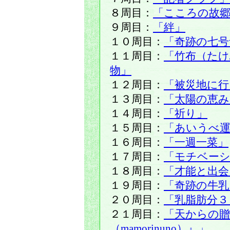
８周目：
「こころの故
９周目：
「絆」
１０周目：
「奇跡の七号
１１周目：
「竹布（た
物」
１２周目：
「被災地に
１３周目：
「太陽の恵み
１４周目：
「祈り」
１５周目：
「あいうべ運
１６周目：
「一週一菜」
１７周目：
「モチベー
１８周目：
「才能と出会
１９周目：
「奇跡の牛乳
２０周目：
「乳脂肪分３
２１周目：
「天からの贈
（mamorinuno）』」