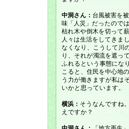
中洞さん：
台風被害を
味「人災」だったので
枯れ木や倒木を切って
人々は生活をしてきま
なくなり、こうして川
り、それが濁流を遮っ
ふれるという事態にな
こると、住民を中心地
う力が働きますが私は
いかと思っています。
横浜：
そうなんですね
えですか？
中洞さん：
「地方再生