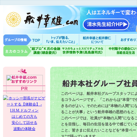
このページは、船井本社グループスタッフに
るコラムページです。 「これからは“本音”で
きるのがよい。そのためには“本物の人間”に
ることが大事」という舩井幸雄の思想のもと
はじめての方も
このページでは、社員が“本物の人間”になる
安心して話せる
とを目指し、毎日の生活を送る中で感じてい
波動の体験会
こと、皆さまに伝えたいことなどを“本音ベー
ス”で語っていきます。