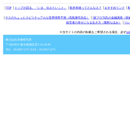
│
TOP
│
トップが語る、「いま、伝えたいこと」
│
舩井幸雄ってどんな人？
│
おすすめリンク
│
│
ヤスのちょっとスピリチュアルな世界情勢予測（高島康司先生）
│
“超プロ”K氏の金融講座（朝
経営者の幸せになる生き方（乗附なほみ）
│
リレ
※当サイトの内容の転載をご希望される場合、必ず
in
株式会社本物研究所
〒108-0014 東京都港区芝5-13-18-4F
TEL：03-3457-1271 FAX：03-3457-1272