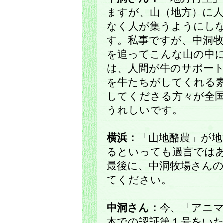
ますが、山（地方）に
なく人が集うようにし
す。私事ですが、中洞
を追ってこんな山の中
は、人間が牛のサポー
を牛たちがしてくれる
してくださる方々が全
うれしいです。
横浜：
「山地酪農」が
るといっても過言では
最後に、中洞牧場さん
てください。
中洞さん：
今、「アニ
本での認証第１号をい