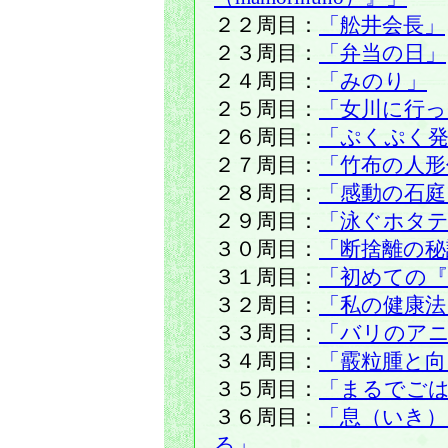
２２周目：
「舩井会長」
２３周目：
「弁当の日」
２４周目：
「みのり」
２５周目：
「女川に行
２６周目：
「ぷくぷく発
２７周目：
「竹布の人
２８周目：
「感動の石庭
２９周目：
「泳ぐホタテ
３０周目：
「断捨離の秘
３１周目：
「初めての『
３２周目：
「私の健康法
３３周目：
「バリのア
３４周目：
「霰粒腫と向
３５周目：
「まるでご
３６周目：
「息（いき）
る」