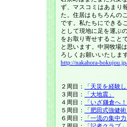
ず、マスコミはあまり
た。住居はもちろんの
です。私たちにできる
として現地に足を運ぶ
をお取り寄せすること
と思います。中洞牧場
ろしくお願いいたしま
http://nakahora-bokujou.jp
２周目：
「天災を経験し
３周目：
「大地震」
４周目：
「いざ鎌倉へ
５周目：
「肥田式強健術
６周目：
「一流の集中力
７周目：
「記者クラブ」