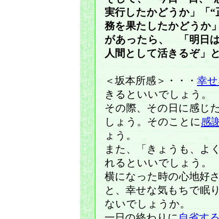
実行したかどうか」「“
務を果たしたかどうか
があったら、 「明日
人間として活きるぞ」
＜坂本所感＞・・・
幸せ
きるといいでしょう。
その際、その日に感じ
しょう。そのことに
感
ょう。
また、「きょうも、よ
れるといいでしょう。
横になった時の心地好
と、幸せな気もちで眠
ないでしょうか。
一日の終わりに
自省す