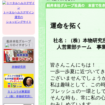
トータルヘルスデザイン
運営の
ショッピングサイト
運命を拓く
社名：（株）本物研究
人営業部チーム 事
皆さんこんにちは！
本物研究所
一歩一歩夏に近づいて
ございませんでしょう
私は趣味として、この
フレッシュの一環とし
５１コラボ事業部
（（株）本物研究所）
そんな時も、常に私の
かみしめています。