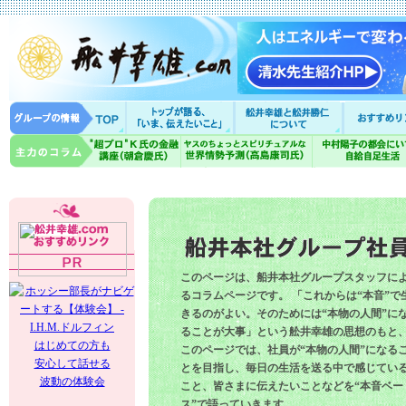
このページは、船井本社グループスタッフに
るコラムページです。 「これからは“本音”で
きるのがよい。そのためには“本物の人間”に
ることが大事」という舩井幸雄の思想のもと
はじめての方も
このページでは、社員が“本物の人間”になる
安心して話せる
とを目指し、毎日の生活を送る中で感じてい
波動の体験会
こと、皆さまに伝えたいことなどを“本音ベー
ス”で語っていきます。