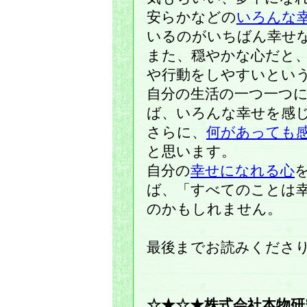
安らかなどの
いろんな
いるのがいちばん幸せ
また、穏やかな心だと
や行動をしやすいとい
自分の生活の一つ一つ
ば、いろんな幸せを感
さらに、
何があっても
と思います。
自分の
幸せになれる心
ば、「すべてのことは
のかもしれません。
最後までお読みくださ
☆★☆★株式会社本物研