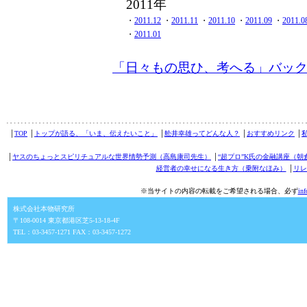
2011年
・
2011.12
・
2011.11
・
2011.10
・
2011.09
・
2011.0
・
2011.01
「日々もの思ひ、考へる」バッ
│
TOP
│
トップが語る、「いま、伝えたいこと」
│
舩井幸雄ってどんな人？
│
おすすめリンク
│
│
ヤスのちょっとスピリチュアルな世界情勢予測（高島康司先生）
│
“超プロ”K氏の金融講座（朝
経営者の幸せになる生き方（乗附なほみ）
│
リレ
※当サイトの内容の転載をご希望される場合、必ず
in
株式会社本物研究所
〒108-0014 東京都港区芝5-13-18-4F
TEL：03-3457-1271 FAX：03-3457-1272