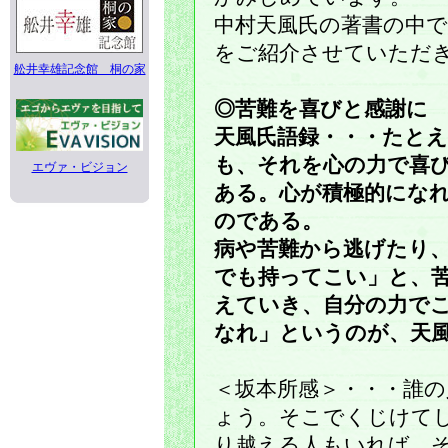
中村天風氏の著書の中
をご紹介させていただ
舩井幸雄記念館 桐の家
◎苦難を喜びと感謝に
天風氏語録・・・たと
も、それを心の力で喜
エヴァ・ビジョン
ある。心が積極的にな
のである。
病や苦難から逃げたり
でも持ってこい」と、
えていき、自分の力で
なれ」というのが、天
＜坂本所感＞・・・誰
ょう。そこでくじけて
り越える人もいれば、