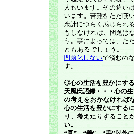
人もいます。その違い
います。苦難をただ嘆
余計につらく感じられ
もしなければ、問題は
う。事によっては、た
ともあるでしょう。
問題化しない
で済むの
す。
◎心の生活を豊かにす
天風氏語録・・・心の
の考えをおかなければ
心の生活を豊かにする
り、考えたりすること
い。
“真”、“善”、“美”以