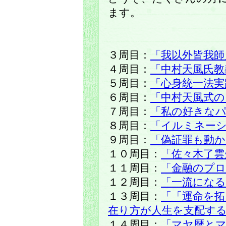
ます。
３周目：
「我以外皆我師
４周目：
「中村天風氏教
５周目：
「心身統一法実
６周目：
「中村天風式の
７周目：
「私の好きな
８周目：
「イルミネー
９周目：
「偽証罪も動か
１０周目：
「佐々木了雲
１１周目：
「金融のプ
１２周目：
「一流にな
１３周目：
「「運命を拓
在り方が人生を支配す
１４周目：
「マヤ暦と