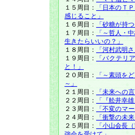
１５周目：
「日本のＴＰ
感じること」
１６周目：
「砂糖が持つ
１７周目：
「～哲人・中
生きたらいいの？」
１８周目：
「河村武明さ
１９周目：
「バクテリ
と！」
２０周目：
「～素頭を
～」
２１周目：
「未来への言
２２周目：
「『舩井幸雄
２３周目：
「不変のマ
２４周目：
「衝撃の未来
２５周目：
「小山会長（
強会を受けて」