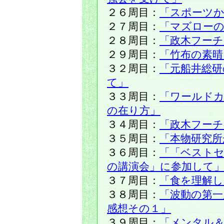
２６周目：
「スポーツ
２７周目：
「マズローの
２８周目：
「政木フーチ
２９周目：
「竹布の素晴
３２周目：
「元船井総研
て」
３３周目：
「ワールド
の在り方」
３４周目：
「政木フーチ
３５周目：
「本物研究所
３６周目：
「「ベスト
の講演会」に参加して
３７周目：
「食を理解し
３８周目：
「波動の第一
感想その１」
３９周目：
「メンタル