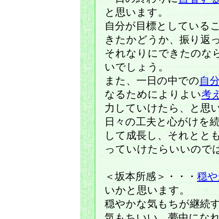
と思います。
自分が目標としている
きたかどうか、振り返
それなりにできたのな
いでしょう。
また、一日の中での
自
なるためによりよい
考
力していけたら、と思
日々の工夫と心がけを
して成長し、それとと
っていけたらいいので
＜坂本所感＞・・・
穏や
いかと思います。
穏やかな気もちが継続
気もちいい、夢中にな