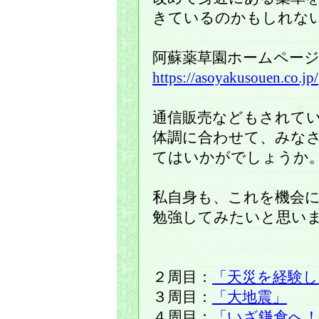
きているのかもしれな
阿蘇薬草園ホームペー
https://asoyakusouen.co.jp/
通信販売などもされて
体調に合わせて、みな
てはいかがでしょうか
私自身も、これを機会
勉強してみたいと思い
２周目：
「天災を経験し
３周目：
「大地震」
４周目：
「いざ鎌倉へ