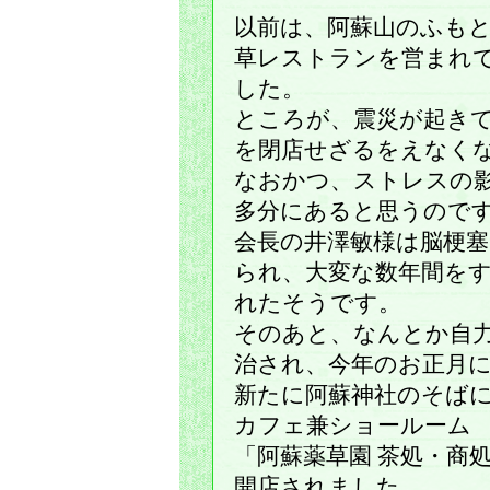
以前は、阿蘇山のふも
草レストランを営まれ
した。
ところが、震災が起き
を閉店せざるをえなく
なおかつ、ストレスの
多分にあると思うので
会長の井澤敏様は脳梗
られ、大変な数年間を
れたそうです。
そのあと、なんとか自
治され、今年のお正月
新たに阿蘇神社のそば
カフェ兼ショールーム
「阿蘇薬草園 茶処・商
開店されました。