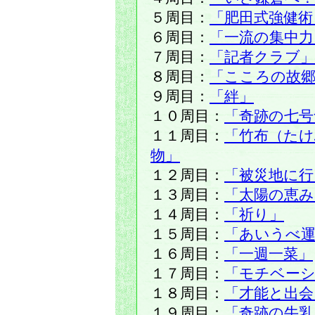
５周目：
「肥田式強健術
６周目：
「一流の集中力
７周目：
「記者クラブ」
８周目：
「こころの故
９周目：
「絆」
１０周目：
「奇跡の七号
１１周目：
「竹布（た
物」
１２周目：
「被災地に
１３周目：
「太陽の恵み
１４周目：
「祈り」
１５周目：
「あいうべ運
１６周目：
「一週一菜」
１７周目：
「モチベー
１８周目：
「才能と出会
１９周目：
「奇跡の牛乳