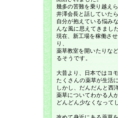
幾多の苦難を乗り越え
井澤会長と話していた
自分が抱えている悩み
んな風に思えてきまし
現在、新工場を稼働さ
り、
薬草教室を開いたりな
るそうです。
大昔より、日本ではヨ
たくさんの薬草が生活
しかし、だんだんと西
薬草についてわかる人
どんどん少なくなって
改めて身近にある薬草