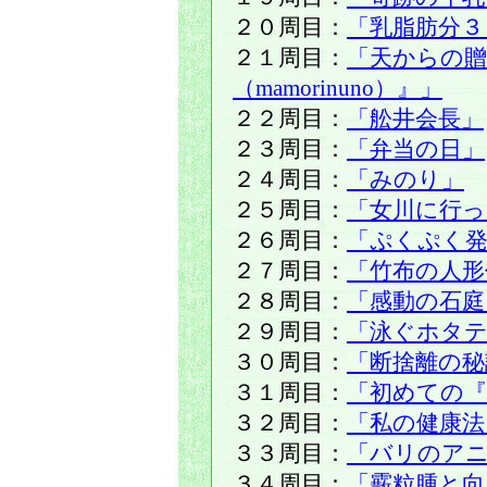
２０周目：
「乳脂肪分３
２１周目：
「天からの贈
（mamorinuno）』」
２２周目：
「舩井会長」
２３周目：
「弁当の日」
２４周目：
「みのり」
２５周目：
「女川に行
２６周目：
「ぷくぷく発
２７周目：
「竹布の人
２８周目：
「感動の石庭
２９周目：
「泳ぐホタテ
３０周目：
「断捨離の秘
３１周目：
「初めての『
３２周目：
「私の健康法
３３周目：
「バリのア
３４周目：
「霰粒腫と向