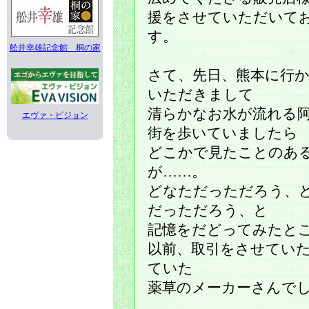
援をさせていただいて
す。
舩井幸雄記念館 桐の家
さて、先日、熊本に行
いただきまして
清らかなお水が流れる
エヴァ・ビジョン
街を歩いていましたら
どこかで見たことのあ
が……。
どなただっただろう、
だっただろう、と
記憶をだどってみたと
以前、取引をさせてい
ていた
薬草のメーカーさんで