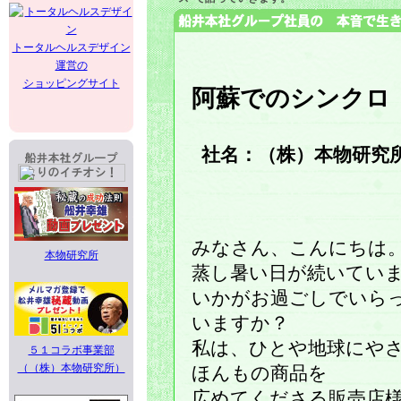
トータルヘルスデザイン
運営の
ショッピングサイト
阿蘇でのシンクロ
社名：（株）本物研究
みなさん、こんにちは
本物研究所
蒸し暑い日が続いてい
いかがお過ごしでいら
いますか？
私は、ひとや地球にや
５１コラボ事業部
（（株）本物研究所）
ほんもの商品を
広めてくださる販売店