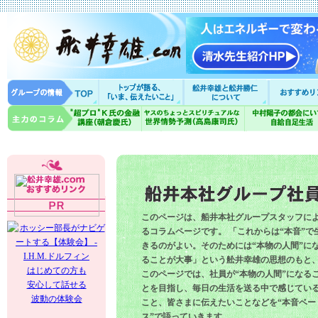
このページは、船井本社グループスタッフに
るコラムページです。 「これからは“本音”で
きるのがよい。そのためには“本物の人間”に
ることが大事」という舩井幸雄の思想のもと
はじめての方も
このページでは、社員が“本物の人間”になる
安心して話せる
とを目指し、毎日の生活を送る中で感じてい
波動の体験会
こと、皆さまに伝えたいことなどを“本音ベー
ス”で語っていきます。