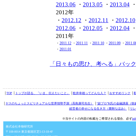
2013.06
・
2013.05
・
2013.04
2012年
・
2012.12
・
2012.11
・
2012.10
2012.06
・
2012.05
・
2012.04
2011年
・
2011.12
・
2011.11
・
2011.10
・
2011.09
・
2011.0
・
2011.01
「日々もの思ひ、考へる」バッ
│
TOP
│
トップが語る、「いま、伝えたいこと」
│
舩井幸雄ってどんな人？
│
おすすめリンク
│
│
ヤスのちょっとスピリチュアルな世界情勢予測（高島康司先生）
│
“超プロ”K氏の金融講座（朝
経営者の幸せになる生き方（乗附なほみ）
│
リレ
※当サイトの内容の転載をご希望される場合、必ず
in
株式会社本物研究所
〒108-0014 東京都港区芝5-13-18-4F