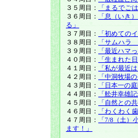
３５周目：
「まるでご
３６周目：
「息（いき）
る」
３７周目：
「初めての
３８周目：
「サムハラ
３９周目：
「最近ハマ
４０周目：
「生まれた
４１周目：
「私が最近
４２周目：
「中洞牧場の
４３周目：
「日本一の庭
４４周目：
「舩井幸雄記
４５周目：
「自然との共
４６周目：
「わくわく歯
４７周目：
「7/8（土
ます！」