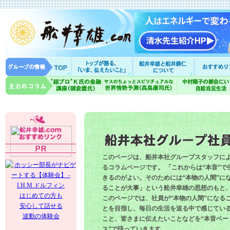
このページは、船井本社グループスタッフに
るコラムページです。 「これからは“本音”で
きるのがよい。そのためには“本物の人間”に
ることが大事」という舩井幸雄の思想のもと
はじめての方も
このページでは、社員が“本物の人間”になる
安心して話せる
とを目指し、毎日の生活を送る中で感じてい
波動の体験会
こと、皆さまに伝えたいことなどを“本音ベー
ス”で語っていきます。