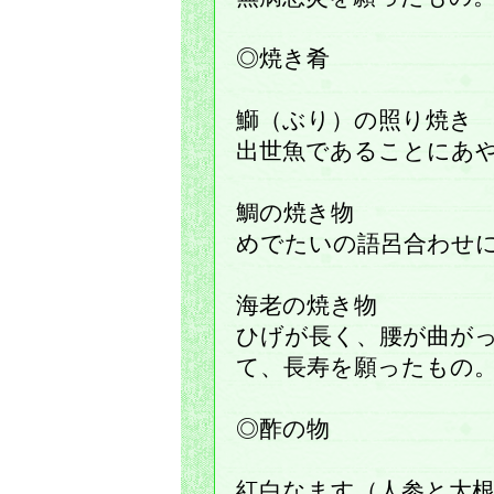
◎焼き肴
鰤（ぶり）の照り焼き
出世魚であることにあ
鯛の焼き物
めでたいの語呂合わせ
海老の焼き物
ひげが長く、腰が曲が
て、長寿を願ったもの
◎酢の物
紅白なます（人参と大