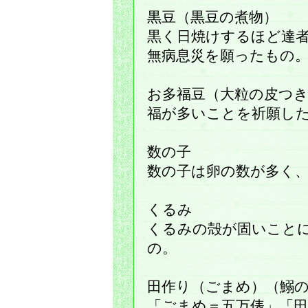
黒豆（黒豆の煮物）
黒く日焼けするほど達
無病息災を願ったもの
お多福豆（大粒の皮つ
福が多いことを祈願し
数の子
数の子は卵の数が多く
くるみ
くるみの殻が固いこと
の。
田作り（ごまめ）（鰯
「ごまめ＝五万俵」「