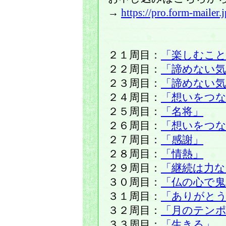
→
https://pro.form-maile
２１周目：
「楽しむこ
２２周目：
「諦めない気
２３周目：
「諦めない気
２４周目：
「想いをつ
２５周目：
「名将」
２６周目：
「想いをつ
２７周目：
「感謝」
２８周目：
「情熱」
２９周目：
「継続は力な
３０周目：
「仏の心で鬼
３１周目：
「ありがと
３２周目：
「月のテン
３３周目：
「生きる」