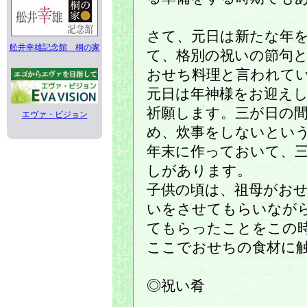
さて、元日は新たな年
舩井幸雄記念館 桐の家
て、格別の祝いの節句
おせち料理と言われて
元日は年神様をお迎えし
祈願します。三が日の
エヴァ・ビジョン
め、炊事をしないとい
年末に作っておいて、
しがあります。
子供の頃は、祖母がお
いをさせてもらいなが
てもらったことをこの
ここでおせちの食材に
◎祝い肴