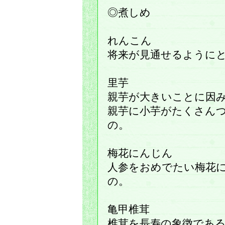
◎煮しめ
れんこん
将来が見通せるように
里芋
親芋が大きいことに因
親芋に小芋がたくさん
の。
梅花にんじん
人参をおめでたい梅花
の。
亀甲椎茸
椎茸を長寿の象徴であ