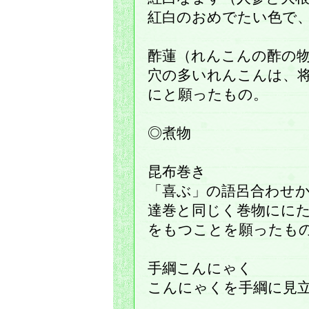
紅白のおめでたい色で
酢蓮（れんこんの酢の
穴の多いれんこんは、
にと願ったもの。
◎煮物
昆布巻き
「喜ぶ」の語呂合わせ
達巻と同じく巻物にに
をもつことを願ったも
手綱こんにゃく
こんにゃくを手綱に見