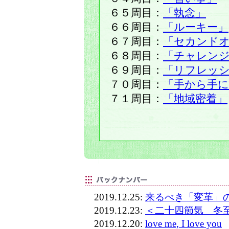
６５周目：
「執念」
６６周目：
「ルーキー」
６７周目：
「セカンド
６８周目：
「チャレン
６９周目：
「リフレッ
７０周目：
「手から手に
７１周目：
「地域密着」
2019.12.25:
来るべき「変革」
2019.12.23:
＜二十四節気 冬
2019.12.20:
love me, I love you