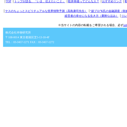
│
TOP
│
トップが語る、「いま、伝えたいこと」
│
舩井幸雄ってどんな人？
│
おすすめリンク
│
│
ヤスのちょっとスピリチュアルな世界情勢予測（高島康司先生）
│
“超プロ”K氏の金融講座（朝
経営者の幸せになる生き方（乗附なほみ）
│
リレ
※当サイトの内容の転載をご希望される場合、必ず
in
株式会社本物研究所
〒108-0014 東京都港区芝5-13-18-4F
TEL：03-3457-1271 FAX：03-3457-1272