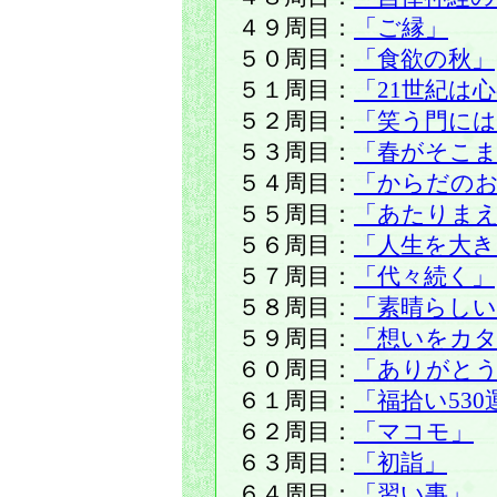
４９周目：
「ご縁」
５０周目：
「食欲の秋」
５１周目：
「21世紀は
５２周目：
「笑う門には
５３周目：
「春がそこ
５４周目：
「からだの
５５周目：
「あたりま
５６周目：
「人生を大き
５７周目：
「代々続く」
５８周目：
「素晴らしい
５９周目：
「想いをカ
６０周目：
「ありがと
６１周目：
「福拾い530
６２周目：
「マコモ」
６３周目：
「初詣」
６４周目：
「習い事」