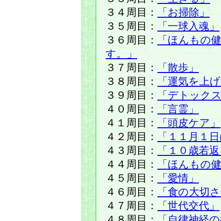
３４周目：
「お掃除」
３５周目：
「一球入魂」
３６周目：
「ほんもの
す。」
３７周目：
「散歩」
３８周目：
「運気を上げ
３９周目：
「デトック
４０周目：
「言霊」
４１周目：
「頭皮ケア」
４２周目：
「１１月１日
４３周目：
「１０歳若返
４４周目：
「ほんもの健
４５周目：
「愛情」
４６周目：
「食の大切さ
４７周目：
「世代交代」
４８周目：
「自律神経の