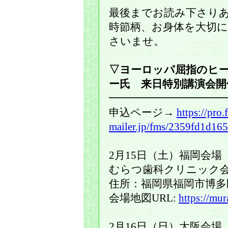
最後までお読み下さり
時節柄、お身体を大切
さいませ。
▽ヨーロッパ屈指のヒ
ー氏 来日特別講演会開
━━━━━━━━━━━
申込ページ→
https://pro.
mailer.jp/fms/2359fd1d16
2月15日（土）福岡会場
むらつ歯科クリニック
住所：福岡県福岡市博多区博
会場地図URL:
https://mur
2月16日（日）大阪会場