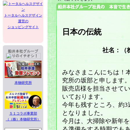
トータルヘルスデザイン
運営の
ショッピングサイト
日本の伝統
社名：（
みなさまこんにちは！
究所の坂部と申します
本物研究所
販売店様を担当させて
いております。
今年も残すところ、約3
となりました。
５１コラボ事業部
（（株）本物研究所）
今月は、大掃除や新年
る準備をする時期でも