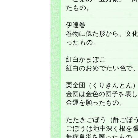
たもの。
伊達巻
巻物に似た形から、文
ったもの。
紅白かまぼこ
紅白のおめでたい色で
栗金団（くりきんとん
金団は金色の団子を表
金運を願ったもの。
たたきごぼう（酢ごぼ
ごぼうは地中深く根を
無病息災を願ったもの