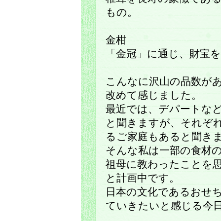
もの。
金柑
「金冠」に通じ、財宝
こんなに沢山の品数が
改めて感じました。
最近では、デパートな
と聞きますが、それぞ
るご家庭もあると聞き
そんな私は一部の食材
祖母に教わったことを
と計画中です。
日本の文化であるおせ
ていきたいと感じる今