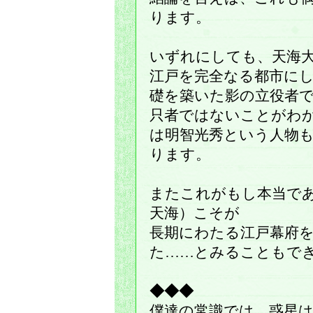
ります。
いずれにしても、天海
江戸を完全なる都市に
礎を築いた影の立役者
只者ではないことがわ
は明智光秀という人物
ります。
またこれがもし本当で
天海）こそが
長期にわたる江戸幕府
た……とみることもで
◆◆◆
僕達の常識では、惑星