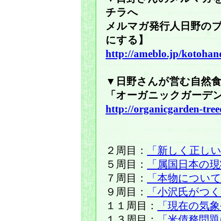
チラへ
メルマガ発行人日野の
にする】
http://ameblo.jp/kotohan
▼日野さんが営む自然
「オーガニックガーデ
http://organicgarden-tree
２周目：
「新しく正し
５周目：
「属国日本の現
７周目：
「本物につい
９周目：
「小沢氏がつく
１１周目：
「現在の気象
１３周目：
「米債務問題