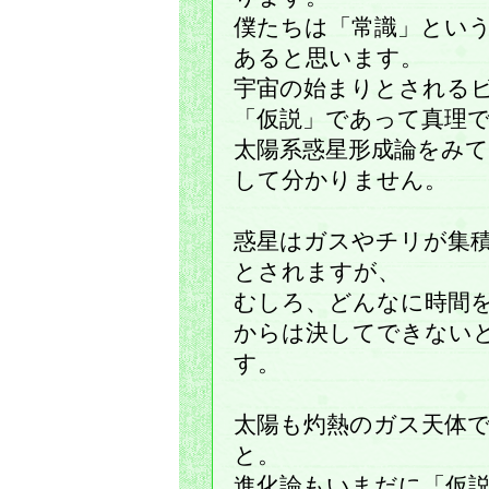
僕たちは「常識」とい
あると思います。
宇宙の始まりとされる
「仮説」であって真理
太陽系惑星形成論をみ
して分かりません。
惑星はガスやチリが集
とされますが、
むしろ、どんなに時間
からは決してできない
す。
太陽も灼熱のガス天体
と。
進化論もいまだに「仮