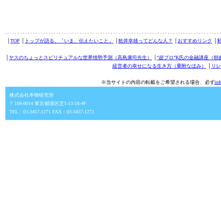
│
TOP
│
トップが語る、「いま、伝えたいこと」
│
舩井幸雄ってどんな人？
│
おすすめリンク
│
│
ヤスのちょっとスピリチュアルな世界情勢予測（高島康司先生）
│
“超プロ”K氏の金融講座（朝
経営者の幸せになる生き方（乗附なほみ）
│
リレ
※当サイトの内容の転載をご希望される場合、必ず
in
株式会社本物研究所
〒108-0014 東京都港区芝5-13-18-4F
TEL：03-3457-1271 FAX：03-3457-1272