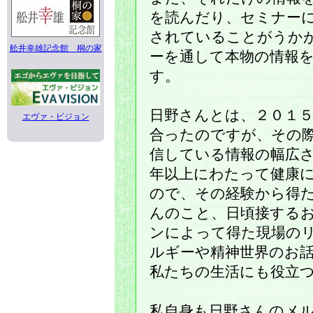
を読んだり、セミナー
されていることがうか
舩井幸雄記念館 桐の家
ーを通して本物の情報
す。
日野さんとは、２０１
エヴァ・ビジョン
合ったのですが、その
信している情報の幅広
年以上にわたって健康
ので、その経験から得
んのこと、日頃接する
ンによって得た現場の
ルギーや精神世界のお
私たちの生活にも役立
私自身も日野さんのメ