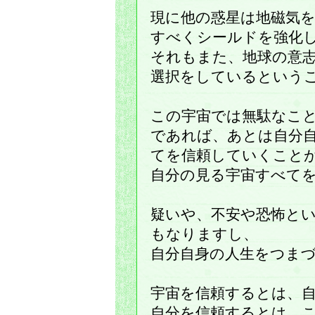
現に他の惑星は地磁気
すべくシールドを強化
それもまた、地球の意
選択をしているという
この宇宙では無駄なこ
であれば、あとは自分
てを信頼していくこと
自分の見る宇宙すべて
疑いや、不安や恐怖と
もなりますし、
自分自身の人生をつま
宇宙を信頼するとは、
自分を信頼するとは、