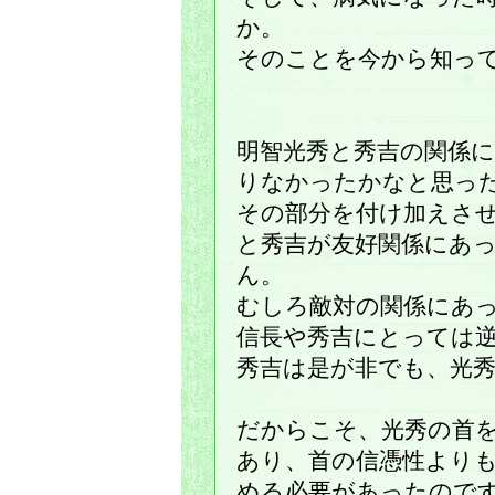
か。
そのことを今から知っ
明智光秀と秀吉の関係
りなかったかなと思っ
その部分を付け加えさ
と秀吉が友好関係にあ
ん。
むしろ敵対の関係にあ
信長や秀吉にとっては
秀吉は是が非でも、光
だからこそ、光秀の首
あり、首の信憑性より
める必要があったので