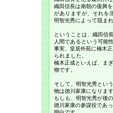
織田信長は南朝の復興
がありますが、それを
明智光秀によって阻ま
ということは、織田信
人間であるという可能
事実、皇居外苑に楠木正
られました。
楠木正成といえば、ま
物です。
そして、明智光秀とい
物は徳川家康になりま
もしも、明智光秀が後
徳川家康の参謀役であ
明白です。