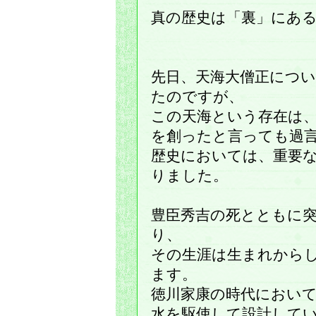
真の歴史は「裏」にあ
先日、天海大僧正につ
たのですが、
この天海という存在は
を創ったと言っても過
歴史においては、重要
りました。
豊臣秀吉の死とともに
り、
その生涯は生まれから
ます。
徳川家康の時代におい
水を駆使して設計して