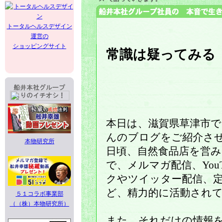
トータルヘルスデザイン
運営の
ショッピングサイト
常識は疑ってみる
本日は、滋賀県草津市で
んのブログをご紹介さ
本物研究所
日頃、自然食品店を営
で、メルマガ配信、You
クやツイッター配信、
ど、精力的に活動され
５１コラボ事業部
（（株）本物研究所）
また、それだけの情報