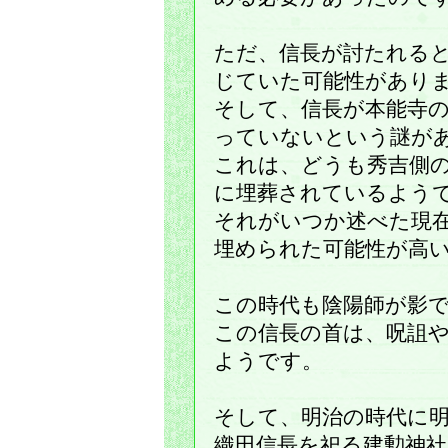
ただ、信長が討たれる
じていた可能性があり
そして、信長が本能寺
っていないという謎が
これは、どうも秀吉側
に埋葬されているよう
それがいつか述べた現
埋められた可能性が高
この時代も陰陽師が影
この信長の首は、呪詛
ようです。
そして、明治の時代に
織田信長を祀る建勲神