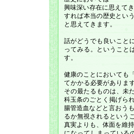
興味深い存在に思えて
すれば本当の歴史とい
と思えてきます。
話がどうでも良いこと
ってみる。ということ
す。
健康のことにおいても
てかかる必要がありま
その最たるものは、未
科玉条のごとく掲げら
腸管造血などと言おう
るか無視されるという
真実よりも、体面を維
になってしまっている