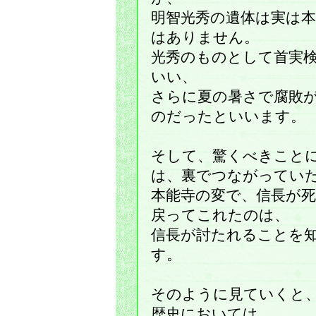
明智光秀の遺体は実は
はありません。
光秀のものとして首実
いい、
さらに夏の暑さで腐敗
のだったといいます。
そして、驚くべきこと
は、裏でつながってい
本能寺の変で、信長が
戻ってこれたのは、
信長が討たれることを
す。
そのように見ていくと
歴史においては