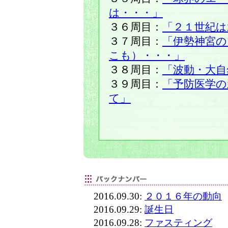
は・・・」
３６周目：
「２１世紀は
３７周目：
「伊勢神宮の
こも）・・・」
３８周目：
「波動・大自
３９周目：
「予防医学の
て」
2016.09.30:
２０１６年の動向
2016.09.29:
誕生日
2016.09.28:
ファスティング