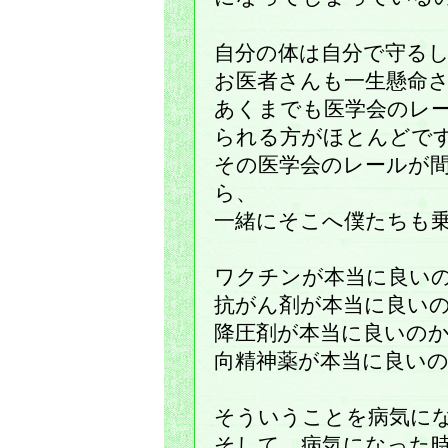
自分の体は自分で守る
お医者さんも一生懸命
あくまでも医学会のレ
られる方がほとんどで
その医学会のレールが
ら、
一緒にそこへ僕たちも
ワクチンが本当に良い
抗がん剤が本当に良い
降圧剤が本当に良いの
向精神薬が本当に良い
そういうことを病気に
そして、病気になった