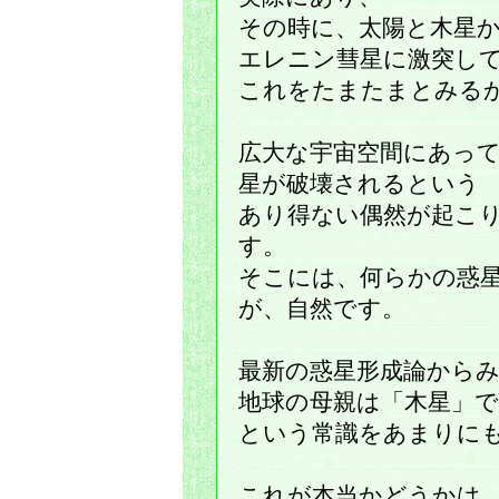
その時に、太陽と木星
エレニン彗星に激突し
これをたまたまとみる
広大な宇宙空間にあっ
星が破壊されるという
あり得ない偶然が起こ
す。
そこには、何らかの惑
が、自然です。
最新の惑星形成論から
地球の母親は「木星」
という常識をあまりに
これが本当かどうかは