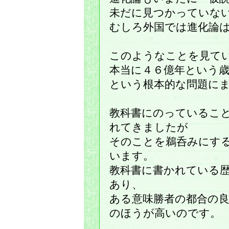
未だに見つかっていな
むしろ外国では進化論
このようなことを見て
本当に４６億年という
という根本的な問題に
教科書にのっているこ
れてきましたが
そのことを鵜呑みにす
います。
教科書に書かれている
あり、
ある意味勝者の都合の
のほうが高いのです。