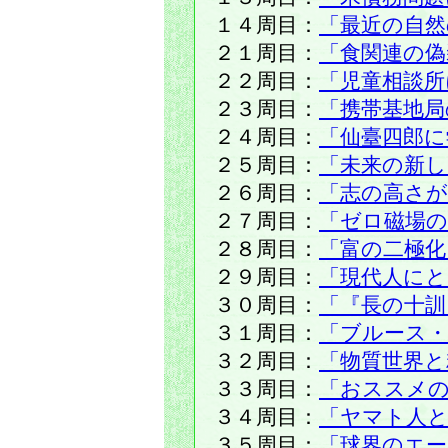
１４周目：
「最近の自然
２１周目：
「食関連の偽
２２周目：
「児童相談所
２３周目：
「携帯基地局
２４周目：
「仙臺四郎に
２５周目：
「未来の新
２６周目：
「志の高さが
２７周目：
「ゼロ磁場
２８周目：
「富の二極化
２９周目：
「現代人に
３０周目：
「『長の十訓
３１周目：
「ブルース・
３２周目：
「物質世界と
３３周目：
「おススメ
３４周目：
「ヤマト人
３５周目：
「球界のエー