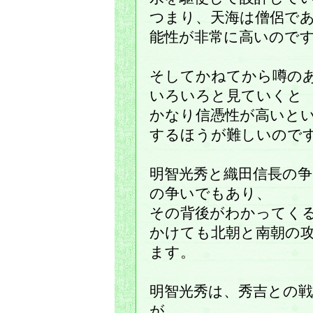
つまり、天海は僧侶で
能性が非常に高いので
そしてかねてから噂の
いろいろと見ていくと
かなり信憑性が高いと
するほうが難しいので
明智光秀と織田信長の
の争いでもあり、
その背後がわかってく
かけても北朝と南朝の
ます。
明智光秀は、秀吉との
が、