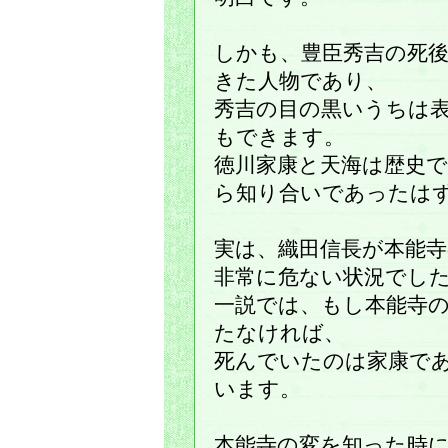
しかも、豊臣秀吉の死
きた人物であり、
秀吉の目の黒いうちは
もできます。
徳川家康と天海は歴史
ら知り合いであったは
実は、織田信長が本能
非常に危ない状況でし
一説では、もし本能寺
たなければ、
死んでいたのは家康で
います。
本能寺の変を知った時