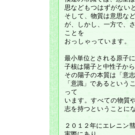
思などもつはずがない
そして、物質は意思な
が、しかし、一方で、
ことを
おっしゃっています。
最小単位とされる原子
子核は陽子と中性子か
その陽子の本質は「意
「意識」であるという
って
います。すべての物質
志を持つということに
２０１２年にエレニン
実際にあり、