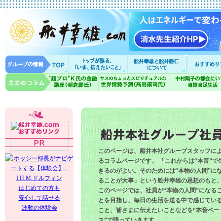
このページは、船井本社グループスタッフに
るコラムページです。 「これからは“本音”で
きるのがよい。そのためには“本物の人間”に
ることが大事」という舩井幸雄の思想のもと
はじめての方も
このページでは、社員が“本物の人間”になる
安心して話せる
とを目指し、毎日の生活を送る中で感じてい
波動の体験会
こと、皆さまに伝えたいことなどを“本音ベー
ス”で語っていきます。