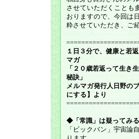
させていただくことも
おりますので、今回は
粋させていただき、ご
===================
１日３分で、健康と若
マガ
「２０歳若返って生き
秘訣」
メルマガ発行人日野の
にする】より
===================
◆「常識」は疑ってみ
「ビックバン」宇宙論
ります。