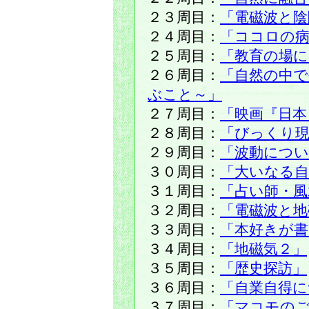
２３周目：
「電磁波と陰
２４周目：
「ココロの病
２５周目：
「教育の場
２６周目：
「自然の中
ぶこと～」
２７周目：
「映画『日本
２８周目：
「びっくり現
２９周目：
「波動につい
３０周目：
「大いなる自
３１周目：
「占い師・風
３２周目：
「電磁波と地
３３周目：
「本好きが書
３４周目：
「地磁気２」
３５周目：
「歴史探訪」
３６周目：
「自業自得に
３７周目：
「マコモの