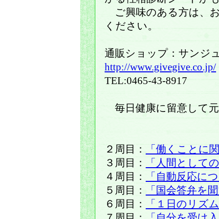
ご興味のある方は、お
ください。
通販ショップ：サンジ
http://www.givegive.co.jp/
TEL:0465-43-8917
毎日健康に留意して元
２周目：
「働くことに
３周目：
「人間としての
４周目：
「自動反応につ
５周目：
「国会答弁を
６周目：
「１日のリズ
７周目：
「自分を受け入