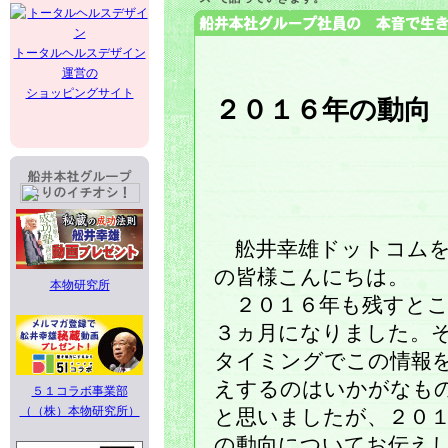
トータルヘルスデザイン
運営の
ショッピングサイト
２０１６年の動向
舩井幸雄ドットコムを
の皆様こんにちは。
本物研究所
２０１６年も残すとこ
３ヵ月になりました。
タイミングでこの情報
えするのはいかがなも
５１コラボ事業部
（（株）本物研究所）
と思いましたが、２０
の動向についてお伝え