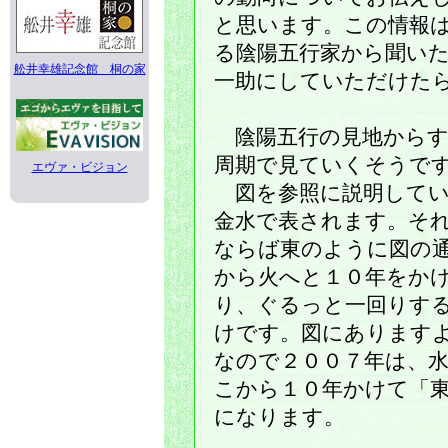
と思います。この情報
る陰陽五行家から聞い
舩井幸雄記念館 桐の家
一助にしていただけた
陰陽五行の見地からす
周期で見ていくそうで
エヴァ・ビジョン
図を参照に説明してい
金水で表されます。そ
ならば東のように図の
から火へと１０年をか
り、ぐるっと一回りす
けです。図にあります
なので２００７年は、
こから１０年かけて「
になります。