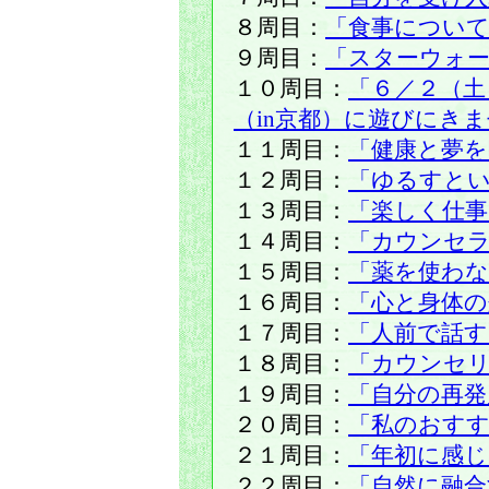
８周目：
「食事につい
９周目：
「スターウォ
１０周目：
「６／２（土
（in京都）に遊びにき
１１周目：
「健康と夢を
１２周目：
「ゆるすと
１３周目：
「楽しく仕
１４周目：
「カウンセ
１５周目：
「薬を使わな
１６周目：
「心と身体の
１７周目：
「人前で話す
１８周目：
「カウンセ
１９周目：
「自分の再発
２０周目：
「私のおすす
２１周目：
「年初に感じ
２２周目：
「自然に融合