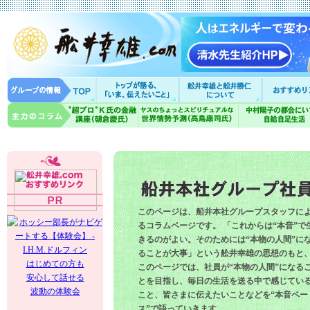
このページは、船井本社グループスタッフに
るコラムページです。 「これからは“本音”で
きるのがよい。そのためには“本物の人間”に
ることが大事」という舩井幸雄の思想のもと
はじめての方も
このページでは、社員が“本物の人間”になる
安心して話せる
とを目指し、毎日の生活を送る中で感じてい
波動の体験会
こと、皆さまに伝えたいことなどを“本音ベー
ス”で語っていきます。