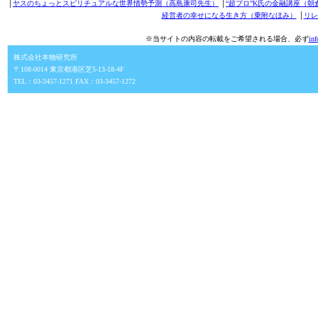
│
ヤスのちょっとスピリチュアルな世界情勢予測（高島康司先生）
│
“超プロ”K氏の金融講座（朝
経営者の幸せになる生き方（乗附なほみ）
│
リレ
※当サイトの内容の転載をご希望される場合、必ず
in
株式会社本物研究所
〒108-0014 東京都港区芝5-13-18-4F
TEL：03-3457-1271 FAX：03-3457-1272