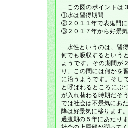
この図のポイントは３
①水は習得期間
②２０１１年で表鬼門
③２０１７年から好景気
水性というのは、習得
何でも吸収するという
ようです。その期間が
り、この間には何かを
に沿うようです。そし
と呼ばれるところにぶ
が入れ替わる時期だそ
では社会は不景気にあ
降は好景気に移ります
過渡期の５年にあたり
社会の上層部が潤って