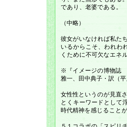
であり、老婆である。
（中略）
彼女がいなければ私た
いるからこそ、われわ
くために不可欠なエネ
※『イメージの博物誌
雅一、田中典子・訳（平
女性性というのが見直さ
とくキーワードとして
時代精神を感じること
５１コラボの「スピリ