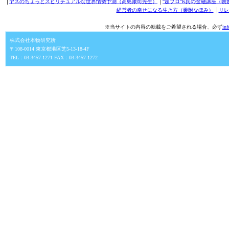
│
ヤスのちょっとスピリチュアルな世界情勢予測（高島康司先生）
│
“超プロ”K氏の金融講座（朝
経営者の幸せになる生き方（乗附なほみ）
│
リレ
※当サイトの内容の転載をご希望される場合、必ず
in
株式会社本物研究所
〒108-0014 東京都港区芝5-13-18-4F
TEL：03-3457-1271 FAX：03-3457-1272