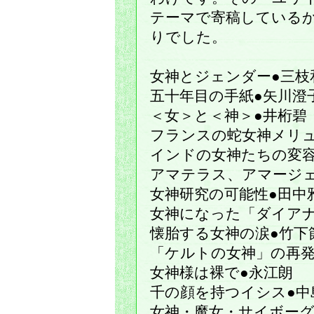
テーマで寄稿している
りでした。
女神とジェンダー●三枝
五十年目の手紙●矢川澄
＜女＞と＜神＞●井桁碧
フランスの蛇女神メリュ
インドの女神たちの変容
アマテラス、アマージェ
女神研究の可能性●田中
女神になった「ダイアナ
懐胎する女神の涙●竹下
「ケルトの女神」の再発
女神様は裸で●永江朗
千の顔を持つイシス●中
女神・魔女・サイボーグ