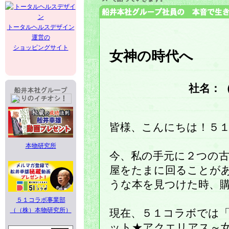
トータルヘルスデザイン
運営の
ショッピングサイト
女神の時代へ
社名：
皆様、こんにちは！５
本物研究所
今、私の手元に２つの
屋をたまに回ることが
うな本を見つけた時、
５１コラボ事業部
（（株）本物研究所）
現在、５１コラボでは
ット★アクエリアス～