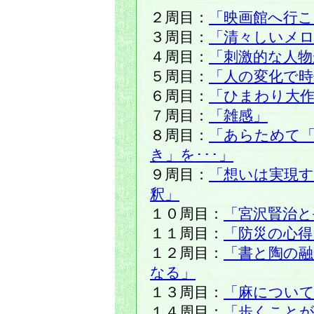
２周目：
「映画館へ行こ
３周目：
「清々しいメ
４周目：
「刺激的な人物
５周目：
「人の変化で時
６周目：
「ひまわり大
７周目：
「雑感」
８周目：
「あらためて「
き」を･･･」
９周目：
「想いは実現
釈」
１０周目：
「宮沢賢治と
１１周目：
「防災の心得
１２周目：
「書と陶の融
なる」
１３周目：
「麻につい
１４周目：
「歩くこと