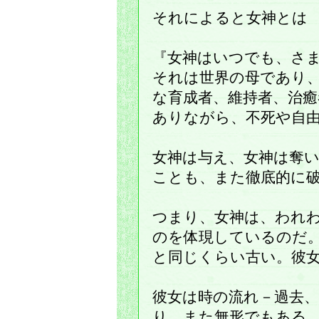
それによると女神とは
『女神はいつでも、さ
それは世界の母であり
な育成者、維持者、治
ありながら、不死や自
女神は与え、女神は奪
ことも、また徹底的に
つまり、女神は、われ
のを体現しているのだ
と同じくらい古い。彼
彼女は時の流れ－過去
り、また無形でもある