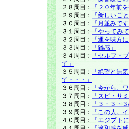
２８周目：
「２０年前を
２９周目：
「新しいこ
３０周目：
「月並みで
３１周目：
「やってみ
３２周目：
「運を味方
３３周目：
「雑感」
３４周目：
「セルフ・
て」
３５周目：
「絶望と無気
て・・・」
３６周目：
「今から、
３７周目：
「スピ・サ
３８周目：
「３・３・３
３９周目：
「この人、イ
４０周目：
「エジプト
４１周目：
「違和感を感