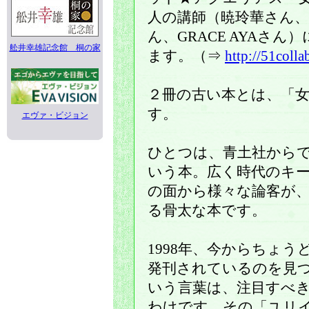
人の講師（暁玲華さん、
ん、GRACE AYAさ
舩井幸雄記念館 桐の家
ます。（⇒
http://51coll
２冊の古い本とは、「
す。
エヴァ・ビジョン
ひとつは、青土社から
いう本。広く時代のキ
の面から様々な論客が
る骨太な本です。
1998年、今からちょう
発刊されているのを見つ
いう言葉は、注目すべ
わけです。その「ユリ