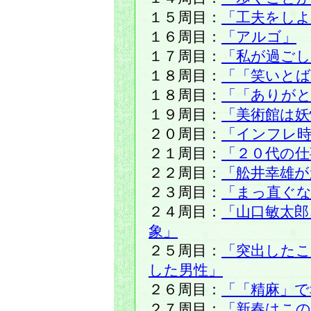
１５周目：
「工夫をしよ
１６周目：
「アルゴ」
１７周目：
「私が過ごし
１８周目：
「「笑いとば
１８周目：
「「ありがと
１９周目：
「美術館は妖
２０周目：
「インフレ時
２１周目：
「２０代の仕
２２周目：
「舩井幸雄
２３周目：
「まっ直ぐ
２４周目：
「山口敏太
象」
２５周目：
「突出した
した男性」
２６周目：
「「精麻」で
２７周目：
「新春はこの