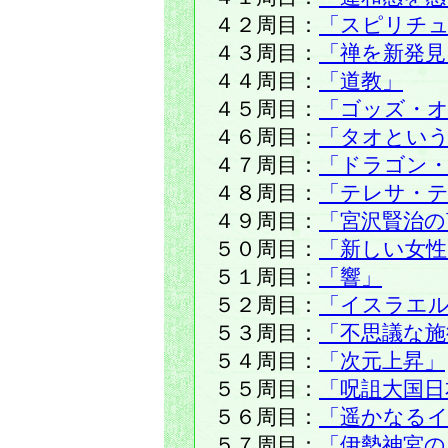
４２周目：
「スピリチュ
４３周目：
「禅を新発見
４４周目：
「道教」
４５周目：
「ゴッズ・
４６周目：
「タオという
４７周目：
「ドラゴン
４８周目：
「テレサ・
４９周目：
「宮沢賢治の
５０周目：
「新しい女性
５１周目：
「響」
５２周目：
「イスラエ
５３周目：
「不思議な施
５４周目：
「次元上昇」
５５周目：
「呪詛大国日
５６周目：
「遥かなる
５７周目：
「伊勢神宮の