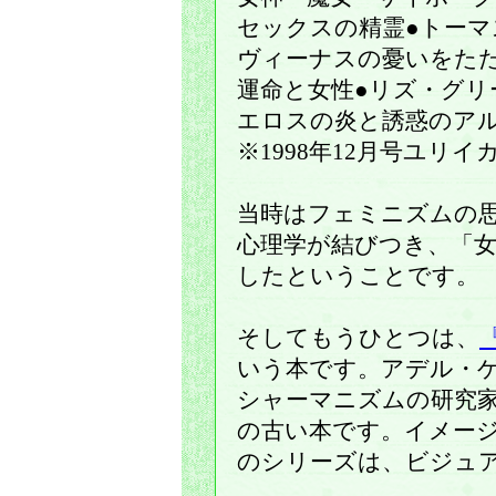
セックスの精霊●トーマ
ヴィーナスの憂いをた
運命と女性●リズ・グリ
エロスの炎と誘惑のア
※1998年12月号ユリ
当時はフェミニズムの
心理学が結びつき、「
したということです。
そしてもうひとつは、
いう本です。アデル・
シャーマニズムの研究家
の古い本です。イメー
のシリーズは、ビジュ