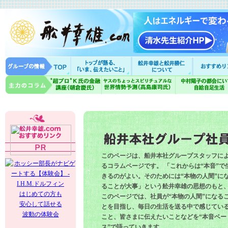
このページは、船井本社グループスタッフに
るコラムページです。 「これからは“本音”で
きるのがよい。そのためには“本物の人間”に
ることが大事」という舩井幸雄の思想のもと
はじめての方も
このページでは、社員が“本物の人間”になる
安心して話せる
とを目指し、毎日の生活を送る中で感じてい
波動の体験会
こと、皆さまに伝えたいことなどを“本音ベー
ス”で語っていきます。